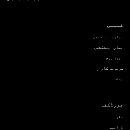
کمپنی
ہمارے بارے میں
ہماری پیشکشیں
نیوز روم
سرمایہ کاران
بلاگ
پروڈکٹس
سفر
ڈرائیو