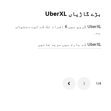
بڑے گاڑیاں UberXL
گرو
UberXL گروپ میں 6 افراد تک کے لیے دستیاب
جب آپ
ہے۔
رائیڈ
مرضی 
UberXL کے بارے میں مزید جانیں
سکتا
گروپ 
1/4