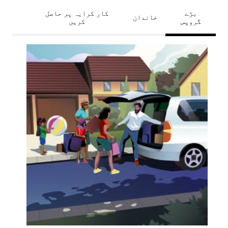
بڑے
کار کرایہ پر حاصل
خاندان
گروپس
کریں