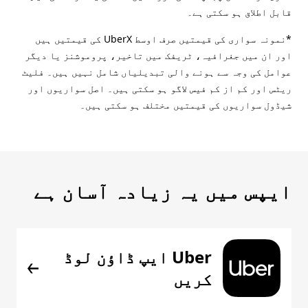
قابل اطلاق ہو سکتی ہے۔
*نمونہ سواری کی قیمتیں صرف اوسط UberX کی قیمتیں ہیں
اور ان میں جغرافیہ، ٹریفک میں تاخیر، پروموشنز یا دیگر
عوامل کی وجہ سے ہونے والی تبدیلیاں شامل نہیں ہیں۔ فلیٹ
ریٹس اور کم از کم فیس لاگو ہو سکتی ہیں۔ اصل سواریوں اور
شیڈول سواریوں کی قیمتیں مختلف ہو سکتی ہیں۔
ایپس میں یہ زیادہ آسان ہے
Uber ایپ ڈاؤن لوڈ
کریں