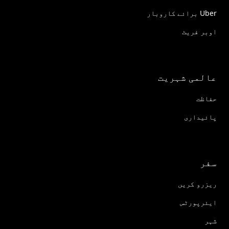
Uber برائے کاروبار
اوبر فریٹ
عالمی شہریت
حفاظت
پائیداری
سفر
ریزرو کریں
ایئرپورٹس
شہر