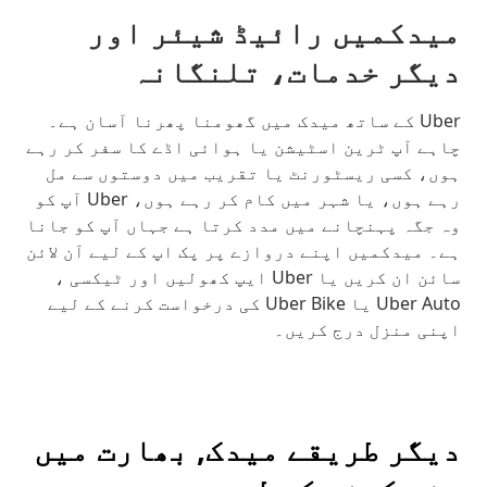
میدکمیں رائیڈ شیئر اور
دیگر خدمات، تلنگانہ
Uber کے ساتھ میدک میں گھومنا پھرنا آسان ہے۔
چاہے آپ ٹرین اسٹیشن یا ہوائی اڈے کا سفر کر رہے
ہوں، کسی ریسٹورنٹ یا تقریب میں دوستوں سے مل
رہے ہوں، یا شہر میں کام کر رہے ہوں، Uber آپ کو
وہ جگہ پہنچانے میں مدد کرتا ہے جہاں آپ کو جانا
ہے۔ میدکمیں اپنے دروازے پر پک اپ کے لیے آن لائن
سائن ان کریں یا Uber ایپ کھولیں اور ٹیکسی ،
Uber Auto یا Uber Bike کی درخواست کرنے کے لیے
اپنی منزل درج کریں۔
دیگر طریقے میدک, بھارت میں