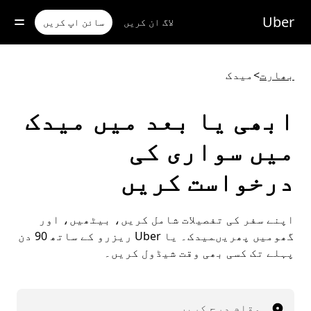
رکزی
واد
Uber
لاگ ان کریں
سائن اپ کریں
ر
ائیں
بھارت
>
میدک
ابھی یا بعد میں میدک
میں سواری کی
درخواست کریں
اپنے سفر کی تفصیلات شامل کریں، بیٹھیں، اور
گھومیں پھریںمیدک۔ یا Uber ریزرو کے ساتھ 90 دن
پہلے تک کسی بھی وقت شیڈول کریں۔
مقام درج کریں