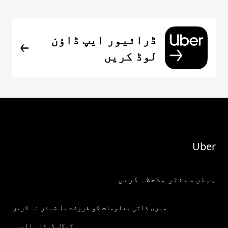
ڈرائیور ایپ ڈاؤن
لوڈ کریں
Uber
ہیلپ سینٹر ملاحظہ کریں
میری ذاتی معلومات کو فروخت یا شیئر نہ کریں
گوگل ڈیٹا پالیسی