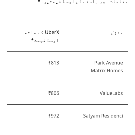
مقامات اور راستے کی اوسط قیمتیں۔*
منزل
UberX کے ساتھ
اوسط قیمت*
₹813
Park Avenue
Matrix Homes
₹806
ValueLabs
₹972
Satyam Residenci