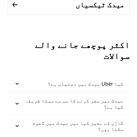
میدک ٹیکسیاں
اکثر پوچھے جانے والے
سوالات
کیا Uber میدک میں دستیاب ہے؟
میدک میں سفر کرنے کا سب سے سستا طریقہ
کیا ہے؟
گاڑی کے بغیر کیا میں میدک میں گھوم
سکتا ہوں؟