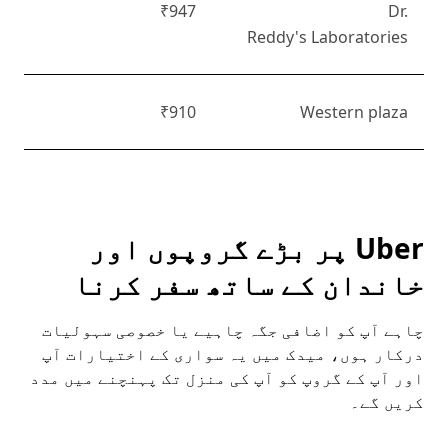
₹947
Dr.
Reddy's Laboratories
₹910
Western plaza
Uber پر بڑے گروپوں اور
خاندان کے ساتھ سفر کرنا
چاہے آپ کو اضافی جگہ چاہیے یا خصوصی سہولیات
درکار ہوں، میدک میں یہ سواری کے اختیارات آپ
اور آپ کے گروپ کو آپ کی منزل تک پہنچنے میں مدد
کریں گے۔