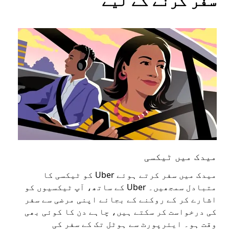
سفر کرنے کے لیے
میدک میں ٹیکسی
می
میدک میں سفر کرتے ہوئے Uber کو ٹیکسی کا
عوا
متبادل سمجھیں۔ Uber کے ساتھ، آپ ٹیکسیوں کو
کا 
اشارے کر کے روکنے کے بجائے اپنی مرضی سے سفر
اپن
کی درخواست کر سکتے ہیں، چاہے دن کا کوئی بھی
وقت ہو۔ ایئرپورٹ سے ہوٹل تک کے سفر کی
ملا