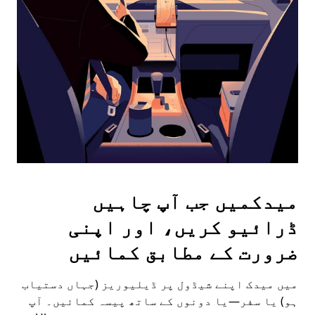
the
escape
button
to
close
the
calendar.
میدکمیں جب آپ چاہیں
ڈرائیو کریں، اور اپنی
ضرورت کے مطابق کمائیں
میں میدک اپنے شیڈول پر ڈیلیوریز (جہاں دستیاب
ہو) یا سفر—یا دونوں کے ساتھ پیسہ کمائیں۔ آپ