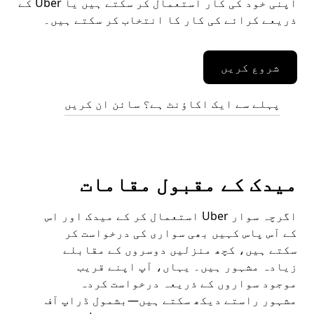
اپنی خود کی کار استعمال کر سکتے ہیں یا Uber کے
ذریعے کرائے کی کار کا انتخاب کر سکتے ہیں۔
شروع کریں
پہلے سے ایک اکاؤنٹ ہے؟ سائن ان کریں
میدک کے مقبول مقامات
اگرچہ سوار Uber استعمال کر کے میدک اور اس
کے آس پاس کہیں بھی سواری کی درخواست کر
سکتے ہیں، کچھ منزلیں دوسروں کے مقابلے
زیادہ مشہور ہیں۔ یہاں، آپ اپنے قریب
موجود سواروں کے ذریعہ درخواست کردہ
مشہور راستے دیکھ سکتے ہیں—بشمول ڈراپ آف