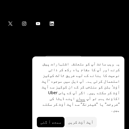
یہ ویب سائٹ آپ کو متعلقہ اشتہارات پیش
کرنے اور آپ کا مقام یاد رکھ کر ذاتی
نوعیت کا بنانے کے لیے فریق ثالث کوکیز
استعمال کرتی ہے۔ آپ ذیل میں موجود 'آپٹ
آؤٹ' بٹن کو منتخب کر کے ان کوکیز سے آپٹ
.Uber Technologies Inc
2026
©
آؤٹ کر سکتے ہیں۔ اگر آپ کے پاس Uber
اکاؤنٹ ہے، تو آپ
یہاں
اپنے ڈیٹا کی
"فروخت" یا "شیئرنگ" سے آپٹ آؤٹ کر سکتے
ہیں۔
رازداری
ایکسیسیبلٹی
شرائط
آپٹ آؤٹ کریں
سمجھ آ گئی