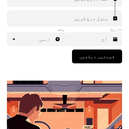
منزل درج کریں
تاریخ
وقت
ابھی
Press
قیمتیں دیکھیں
the
down
arrow
key
to
interact
with
the
calendar
and
select
a
date.
Press