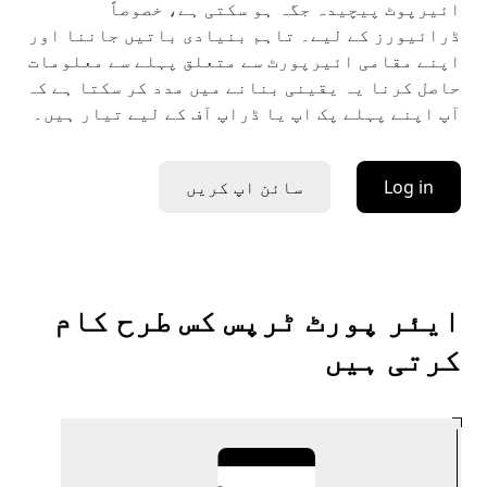
ائیرپوٹ پیچیدہ جگہ ہو سکتی ہے، خصوصاً
ڈرائیورز کے لیے۔ تاہم بنیادی باتیں جاننا اور
اپنے مقامی ائیرپورٹ سے متعلق پہلے سے معلومات
حاصل کرنا یہ یقینی بنانے میں مدد کر سکتا ہے کہ
آپ اپنے پہلے پک اپ یا ڈراپ آف کے لیے تیار ہیں۔
Log in
سائن اپ کریں
ایئر پورٹ ٹرپس کس طرح کام
کرتی ہیں