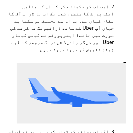
2. ایپ آپ کو دکھائے گی کہ آپ کے مقامی
ایئرپورٹ کا منظور شدہ پک اپ یا ڈراپ آف کا
مقام کہاں ہے۔ یہ اس سے مختلف ہو سکتا ہے
جہاں آپ Uber کے ساتھ ڈرائیونگ نہ کرنے کی
صورت میں جاتے؛ ايئرپورٹس نے کبھی کبھار
Uber اور دیگر رائیڈ شیئرنگ سروسز کے لیے
زونز تفویض کیے ہوئے ہوتے ہیں۔
3. اگر آپ مسافر کو ڈراپ کر رہے ہیں تو آپ اس