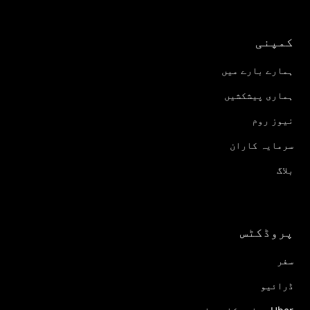
کمپنی
ہمارے بارے میں
ہماری پیشکشیں
نیوز روم
سرمایہ کاران
بلاگ
پروڈکٹس
سفر
ڈرائیو