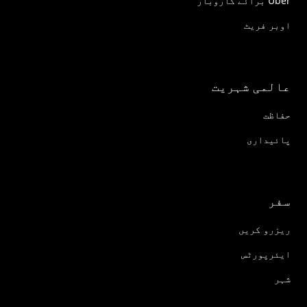
Uber برائے کاروبار
اوبر فریٹ
عالمی شہریت
حفاظت
پائیداری
سفر
ریزرو کریں
ایئرپورٹس
شہر