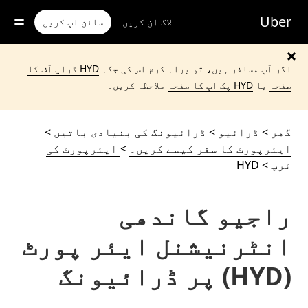
رکزی
واد
Uber
لاگ ان کریں
سائن اپ کریں
ر
ائیں
اگر آپ مسافر ہیں، تو براہ کرم اس کی جگہ
HYD ڈراپ آف کا
صفحہ
یا
HYD پک اپ کا صفحہ
ملاحظہ کریں۔
گھر
>
ڈرائیو
>
ڈرائیونگ کی بنیادی باتیں
>
ایئرپورٹ کا سفر کیسے کریں۔
>
ایئرپورٹ کی
ٹرپ
> HYD
راجیو گاندھی
انٹرنیشنل ایئر پورٹ
(HYD) پر ڈرائیونگ