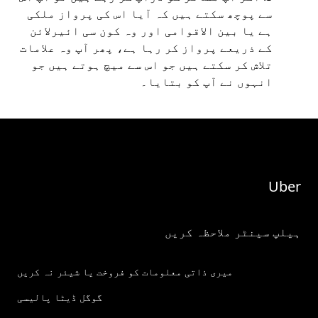
سے پوچھ سکتے ہیں کہ آیا اس کی پرواز ملکی
ہے یا بین الاقوامی اور وہ کون سی ائیرلائن
کے ذریعے پرواز کر رہا ہے، پھر آپ وہ علامات
تلاش کر سکتے ہیں جو اس سے میچ ہوتے ہیں جو
انہوں نے آپ کو بتایا۔
Uber
ہیلپ سینٹر ملاحظہ کریں
میری ذاتی معلومات کو فروخت یا شیئر نہ کریں
گوگل ڈیٹا پالیسی