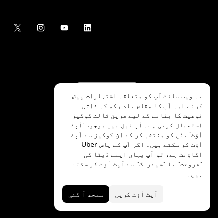
یہ ویب سائٹ آپ کو متعلقہ اشتہارات پیش
کرنے اور آپ کا مقام یاد رکھ کر ذاتی
نوعیت کا بنانے کے لیے فریق ثالث کوکیز
استعمال کرتی ہے۔ آپ ذیل میں موجود 'آپٹ
آؤٹ' بٹن کو منتخب کر کے ان کوکیز سے آپٹ
.Uber Technologies Inc
2026
©
آؤٹ کر سکتے ہیں۔ اگر آپ کے پاس Uber
اکاؤنٹ ہے، تو آپ
یہاں
اپنے ڈیٹا کی
"فروخت" یا "شیئرنگ" سے آپٹ آؤٹ کر سکتے
ہیں۔
رازداری
ایکسیسیبلٹی
شرائط
آپٹ آؤٹ کریں
سمجھ آ گئی