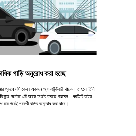
াধিক গাড়ি অনুরোধ করা হচ্ছে
উবার শাটল
র গ্রুপে যদি কেবল একজন অ্যাকাউন্টধারী থাকেন, তাহলে তিনি
আমাদের শাটল অপশন ন
িমান্ড সর্বোচ্চ ৩টি রাইড অর্ডার করতে পারবেন। প্রতিটি রাইড
ভেন্যুগুলোর জন্য
 হওয়ার পরেই পরবর্তী রাইড অনুরোধ করা যাবে।
শাটল উপলব্ধতা দে