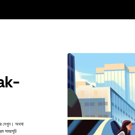
ak-
রে দেখুন। অথবা
 সময়সূচি