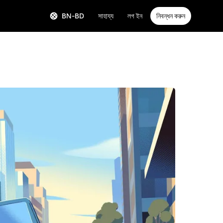
BN-BD
সাহায্য
লগ ইন
নিবন্ধন করুন