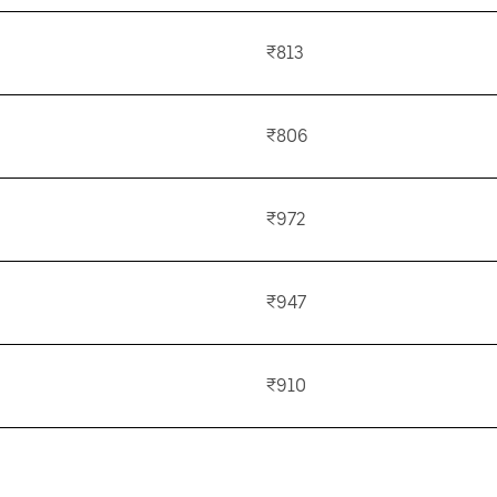
₹813
₹806
₹972
₹947
₹910