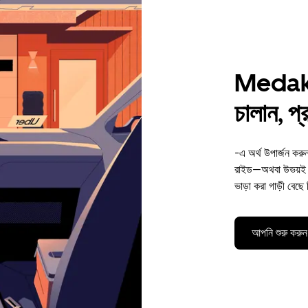
Medak-এ
চালান, প
-এ অর্থ উপার্জন কর
রাইড—অথবা উভয়ই। 
ভাড়া করা গাড়ী বেছে
আপনি শুরু করুন