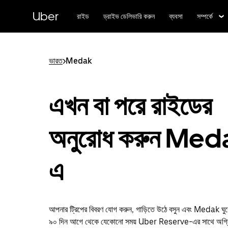
বাদ
দিয়ে
Uber
রাইড
ড্রাইভ ডেলিভারি করুন
ব্যবসা
সম্পর্কে
প্রধান
বিষয়সূচিতে
যান
ভারত
>
Medak
এখন বা পরে রাইডের
অনুরোধ করুন Med
এ
আপনার ট্রিপের বিবরণ যোগ করুন, গাড়িতে উঠে বসুন এবং Medak ঘু
৯০ দিন আগে থেকে যেকোনো সময় Uber Reserve-এর সাথে অগ্রিম