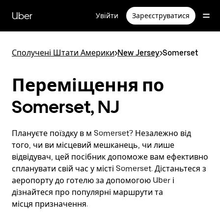
Перейти
до
Uber
Увійти
Зареєструватися
основного
вмісту
Сполучені Штати Америки
>
New Jersey
>
Somerset
Переміщення по
Somerset, NJ
Плануєте поїздку в м Somerset? Незалежно від
того, чи ви місцевий мешканець, чи лише
відвідувач, цей посібник допоможе вам ефективно
спланувати свій час у місті Somerset. Дістаньтеся з
аеропорту до готелю за допомогою Uber і
дізнайтеся про популярні маршрути та
місця призначення.