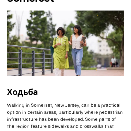
закрити
календар,
натисніть
клавішу
ESC.
Ходьба
Walking in Somerset, New Jersey, can be a practical
option in certain areas, particularly where pedestrian
infrastructure has been developed. Some parts of
the region feature sidewalks and crosswalks that