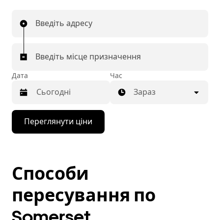
Введіть адресу
Введіть місце призначення
Дата
Час
Зараз
Натисніть
Переглянути ціни
клавішу
зі
стрілкою
вниз,
щоб
Способи
відкрити
календар
і
пересування по
вибрати
дату.
Somerset
Щоб