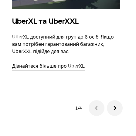
UberXL та UberXXL
Гр
UberXL доступний для груп до 6 осіб. Якщо
Коли
вам потрібен гарантований багажник,
своє
UberXXL підійде для вас.
влас
Дізнайтеся більше про UberXL
Дізн
1/4