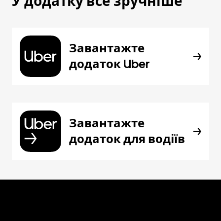
У додатку все зручніше
Завантажте
додаток Uber
Завантажте
додаток для водіїв