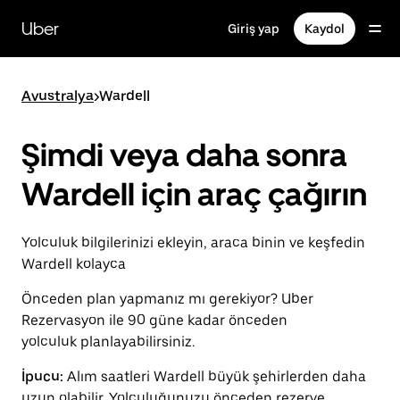
Ana
içeriğe
Uber
Giriş yap
Kaydol
gidin
Avustralya
>
Wardell
Şimdi veya daha sonra
Wardell için araç çağırın
Yolculuk bilgilerinizi ekleyin, araca binin ve keşfedin
Wardell kolayca
Önceden plan yapmanız mı gerekiyor? Uber
Rezervasyon ile 90 güne kadar önceden
yolculuk planlayabilirsiniz.
İpucu:
Alım saatleri Wardell büyük şehirlerden daha
uzun olabilir. Yolculuğunuzu önceden rezerve