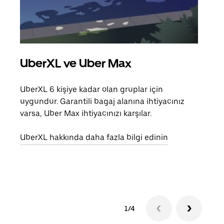
UberXL ve Uber Max
Gru
UberXL 6 kişiye kadar olan gruplar için
Arkad
uygundur. Garantili bagaj alanına ihtiyacınız
yolc
varsa, Uber Max ihtiyacınızı karşılar.
alım 
UberXL hakkında daha fazla bilgi edinin
Grup
edin
1/4