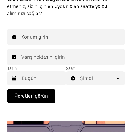
etmeniz, sizin için en uygun olan saatte yolcu
alımınızı sağlar.*
Konum girin
Varış noktasını girin
Tarih
Saat
Şimdi
Takvimle
Ücretleri görün
etkileşime
geçmek
ve
bir
tarih
seçmek
için