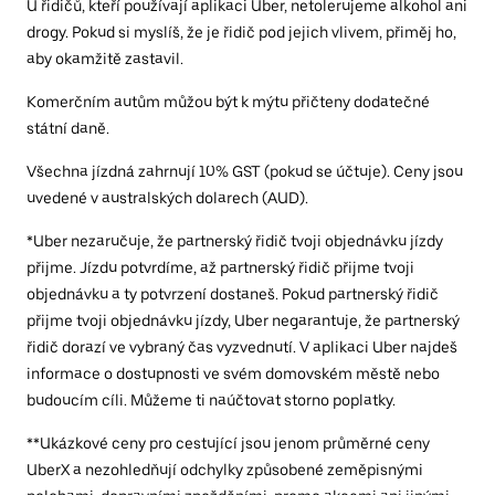
U řidičů, kteří používají aplikaci Uber, netolerujeme alkohol ani
drogy. Pokud si myslíš, že je řidič pod jejich vlivem, přiměj ho,
aby okamžitě zastavil.
Komerčním autům můžou být k mýtu přičteny dodatečné
státní daně.
Všechna jízdná zahrnují 10% GST (pokud se účtuje). Ceny jsou
uvedené v australských dolarech (AUD).
*Uber nezaručuje, že partnerský řidič tvoji objednávku jízdy
přijme. Jízdu potvrdíme, až partnerský řidič přijme tvoji
objednávku a ty potvrzení dostaneš. Pokud partnerský řidič
přijme tvoji objednávku jízdy, Uber negarantuje, že partnerský
řidič dorazí ve vybraný čas vyzvednutí. V aplikaci Uber najdeš
informace o dostupnosti ve svém domovském městě nebo
budoucím cíli. Můžeme ti naúčtovat storno poplatky.
**Ukázkové ceny pro cestující jsou jenom průměrné ceny
UberX a nezohledňují odchylky způsobené zeměpisnými