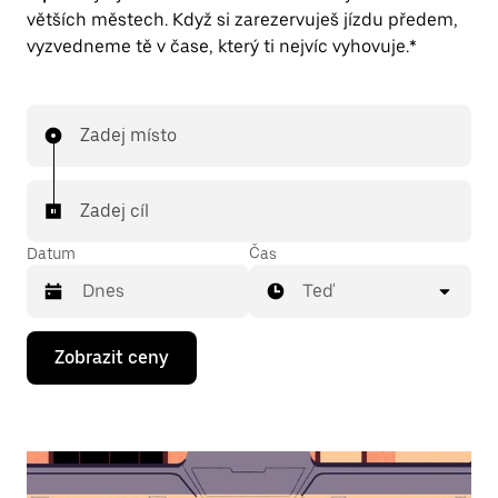
větších městech. Když si zarezervuješ jízdu předem,
vyzvedneme tě v čase, který ti nejvíc vyhovuje.*
Zadej místo
Zadej cíl
Datum
Čas
Teď
Stisknutím
Zobrazit ceny
klávesy
se
šipkou
dolů
otevřeš
kalendář
a můžeš