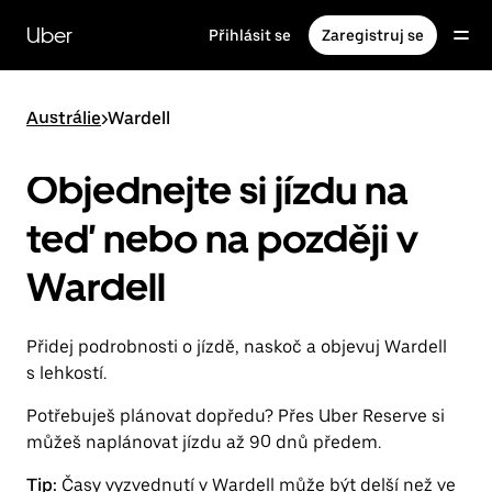
Přeskočit
na
Uber
Přihlásit se
Zaregistruj se
hlavní
obsah
Austrálie
>
Wardell
Objednejte si jízdu na
teď nebo na později v
Wardell
Přidej podrobnosti o jízdě, naskoč a objevuj Wardell
s lehkostí.
Potřebuješ plánovat dopředu? Přes Uber Reserve si
můžeš naplánovat jízdu až 90 dnů předem.
Tip:
Časy vyzvednutí v Wardell může být delší než ve