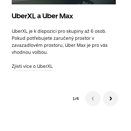
UberXL a Uber Max
Sku
UberXL je k dispozici pro skupiny až 6 osob.
Když
Pokud potřebujete zaručený prostor v
skup
zavazadlovém prostoru, Uber Max je pro vás
míst
vhodnou volbou.
Zjis
Zjisti více o UberXL
1/4