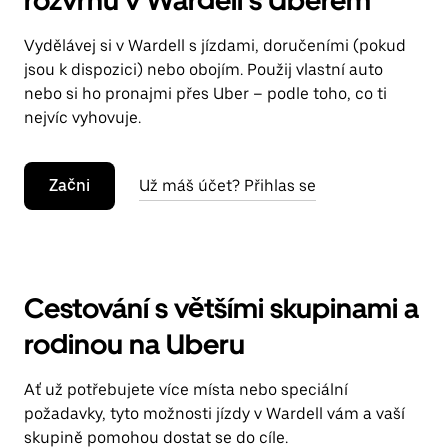
rozvrhu v Wardell s Uberem
Vydělávej si v Wardell s jízdami, doručeními (pokud
jsou k dispozici) nebo obojím. Použij vlastní auto
nebo si ho pronajmi přes Uber – podle toho, co ti
nejvíc vyhovuje.
Začni
Už máš účet? Přihlas se
Cestování s většími skupinami a
rodinou na Uberu
Ať už potřebujete více místa nebo speciální
požadavky, tyto možnosti jízdy v Wardell vám a vaší
skupině pomohou dostat se do cíle.