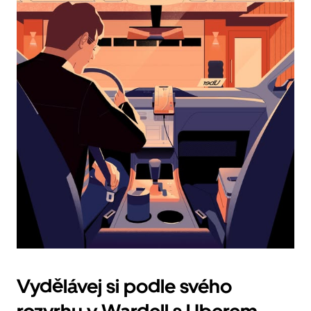
vybrat
datum.
Stisknutím
klávesy
Esc
zavřeš
kalendář.
Vydělávej si podle svého