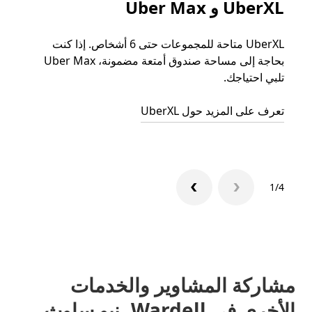
UberXL و Uber Max
الرح
UberXL متاحة للمجموعات حتى 6 أشخاص. إذا كنت
عند دع
بحاجة إلى مساحة صندوق أمتعة مضمونة، Uber Max
الجما
تلبي احتياجك.
التوصي
تعرف على المزيد حول UberXL
تعرّف 
1/4
مشاركة المشاوير والخدمات
الأخرى في Wardell، نيو ساوث