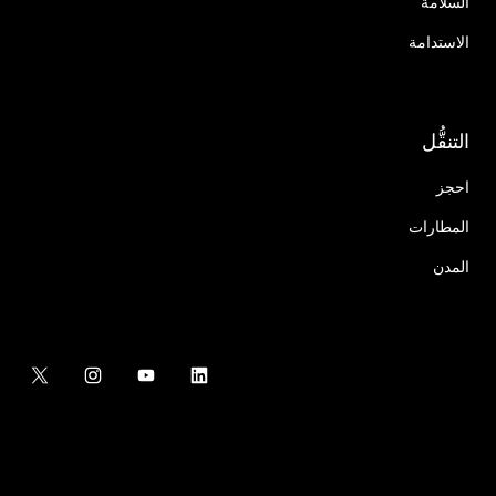
السلامة
الاستدامة
التنقُّل
احجز
المطارات
المدن