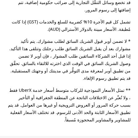
قد تخضع وسائل التنقُّل التجارية إلى ضرائب حكومية إضافية، تتم
إضافتها إلى رسوم المرور.
تشمل كل قيم الأجرة 10% كضريبة للسلع والخدمات (GST) إذا كانت
مُطبقة. الأسعار مبينة بالدولار الأسترالي (AUD).
* لا تضمن أوبر قبول الشريك السائق لطلب مشوارك. يتم تأكيد
مشوارك بعد أن يقبل الشريك السائق طلب رحلتك وتتلقى هذا التأكيد.
إذا قبل أحد الشركاء السائقين طلب المشوار ، فإن أوبر لا تضمن
وصول الشريك السائق في الوقت الذي اخترته للالتقاء بالسائق. تحقَّق
من تطبيق أوبر لمعرفة مدى التوفُّر في مدينتك أو وجهتك المستقبلية.
قد يتم تطبيق رسوم الإلغاء.
** تمثل الأسعار النموذجية للركاب متوسط أسعار خدمة UberX فقط
، ولا تُعبِّر عن الاختلافات الناتجة عن المنطقة الجغرافية أو التأخير
بسبب حركة المرور أو العروض الترويجية أو غيرها من العوامل. قد يتم
تطبيق الأسعار الثابتة والحد الأدنى للرسوم. قد تختلف الأسعار الفعلية
للمشاوير والمشاوير المحجوزة مُسبقاً.