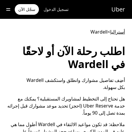
خطٍ
لوصول
Uber
تسجيل الدخول
سجّل الآن
لى
لمحتوى
لرئيسي
أستراليا
>
Wardell
اطلب رحلة الآن أو لاحقًا
في Wardell
أضِف تفاصيل مشوارك وانطلق واستكشف Wardell
بكل سهولة.
هل تحتاج إلى التخطيط لمشاويرك المستقبلية؟ يمكنك مع
خدمة Uber Reserve (احجز) تحديد موعد مشوارك قبل إجرائه
بمدة تصل إلى 90 يوماً.
ملاحظة:
قد تكون مواعيد الالتقاء في Wardell أطول مما هي
عليه في المدن الكبرى. يساعد حجز المشوار مُسبقاً على