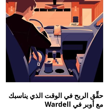
التاريخ.
اضغط
على
زر
الخروج
لإغلاق
التقويم.
حقِّق الربح في الوقت الذي يناسبك
مع أوبر في Wardell