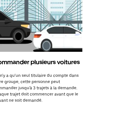
mmander plusieurs voitures
Uber Mi
l n'y a qu'un seul titulaire du compte dans
L'option Ube
re groupe, cette personne peut
certaines li
mander jusqu'à 3 trajets à la demande.
sites événem
que trajet doit commencer avant que le
vant ne soit demandé.
Voir les disp