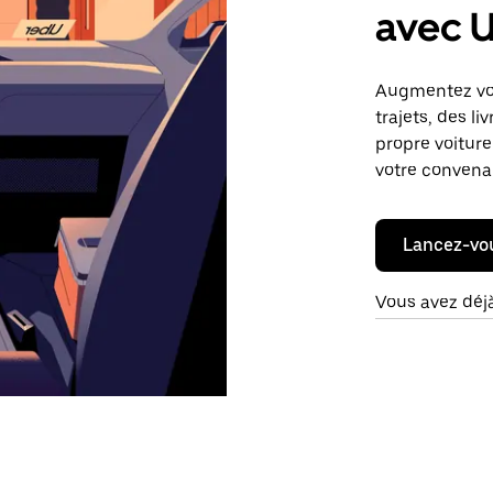
avec 
Augmentez vos
trajets, des li
propre voiture
votre convena
Lancez-vo
Vous avez déj