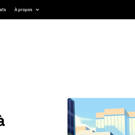
ats
À propos
à