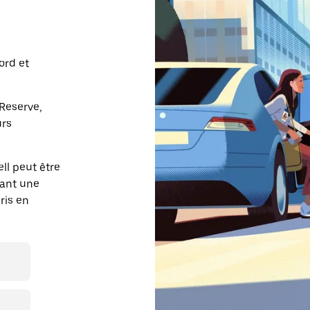
ord et
Reserve,
urs
ll peut être
vant une
ris en