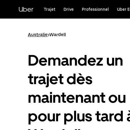
Passer
au
Uber
Trajet
Drive
Professionnel
Uber E
contenu
principal
Australie
>
Wardell
Demandez un
trajet dès
maintenant ou
pour plus tard 