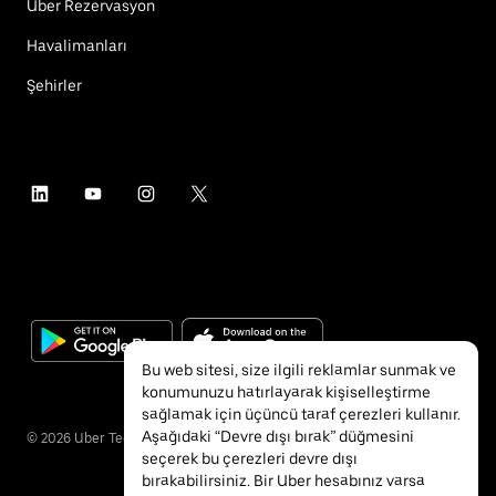
Uber Rezervasyon
Havalimanları
Şehirler
Bu web sitesi, size ilgili reklamlar sunmak ve
konumunuzu hatırlayarak kişiselleştirme
sağlamak için üçüncü taraf çerezleri kullanır.
Aşağıdaki “Devre dışı bırak” düğmesini
©
2026
Uber Technologies Inc.
seçerek bu çerezleri devre dışı
bırakabilirsiniz. Bir Uber hesabınız varsa