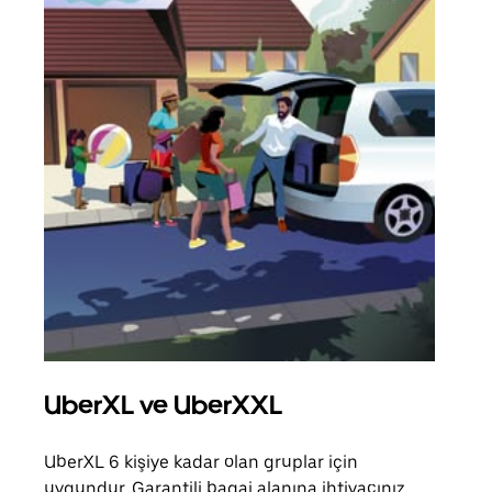
UberXL ve UberXXL
Gru
UberXL 6 kişiye kadar olan gruplar için
Arkad
uygundur. Garantili bagaj alanına ihtiyacınız
yolc