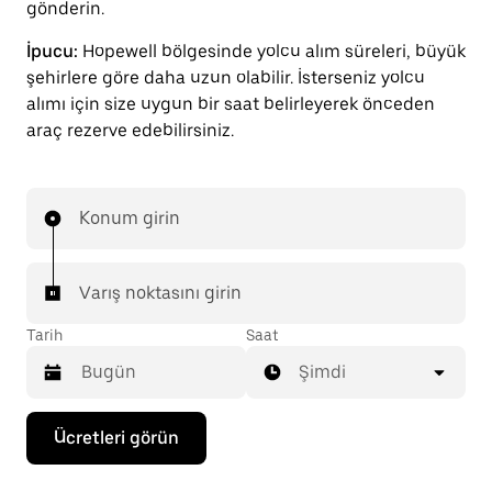
gönderin.
İpucu:
Hopewell bölgesinde yolcu alım süreleri, büyük
şehirlere göre daha uzun olabilir. İsterseniz yolcu
alımı için size uygun bir saat belirleyerek önceden
araç rezerve edebilirsiniz.
Konum girin
Varış noktasını girin
Tarih
Saat
Şimdi
Takvimle
Ücretleri görün
etkileşime
geçmek
ve