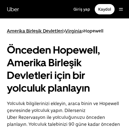
Ana
içeriğe
Uber
Giriş yap
Kaydol
gidin
Amerika Birleşik Devletleri
>
Virginia
>
Hopewell
Önceden Hopewell,
Amerika Birleşik
Devletleri için bir
yolculuk planlayın
Yolculuk bilgilerinizi ekleyin, araca binin ve Hopewell
çevresinde yolculuk yapın. Dilerseniz
Uber Rezervasyon ile yolculuğunuzu önceden
planlayın. Yolculuk talebinizi 90 güne kadar önceden