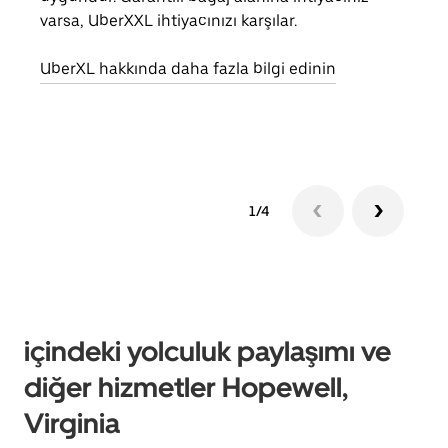
varsa, UberXXL ihtiyacınızı karşılar.
alım 
UberXL hakkında daha fazla bilgi edinin
Grup
edin
1/4
içindeki yolculuk paylaşımı ve
diğer hizmetler Hopewell,
Virginia