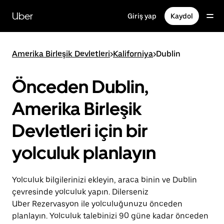
Ana
içeriğe
Uber
Giriş yap
Kaydol
gidin
Amerika Birleşik Devletleri
>
Kaliforniya
>
Dublin
Önceden Dublin,
Amerika Birleşik
Devletleri için bir
yolculuk planlayın
Yolculuk bilgilerinizi ekleyin, araca binin ve Dublin
çevresinde yolculuk yapın. Dilerseniz
Uber Rezervasyon ile yolculuğunuzu önceden
planlayın. Yolculuk talebinizi 90 güne kadar önceden