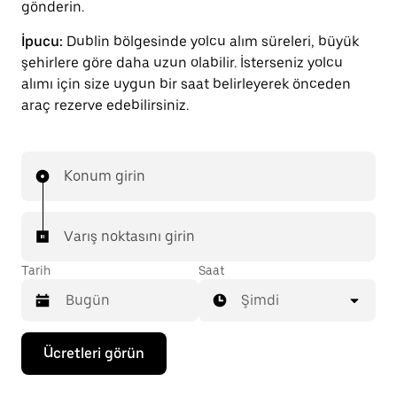
gönderin.
İpucu:
Dublin bölgesinde yolcu alım süreleri, büyük
şehirlere göre daha uzun olabilir. İsterseniz yolcu
alımı için size uygun bir saat belirleyerek önceden
araç rezerve edebilirsiniz.
Konum girin
Varış noktasını girin
Tarih
Saat
Şimdi
Takvimle
Ücretleri görün
etkileşime
geçmek
ve