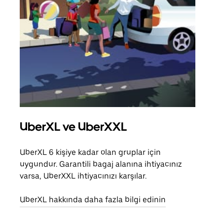
UberXL ve UberXXL
Gru
UberXL 6 kişiye kadar olan gruplar için
Arkad
uygundur. Garantili bagaj alanına ihtiyacınız
yolc
varsa, UberXXL ihtiyacınızı karşılar.
alım 
UberXL hakkında daha fazla bilgi edinin
Grup
edin