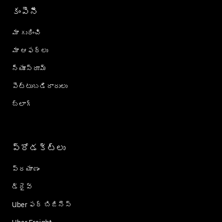
కంపెనీ
మా గురించి
మా ఆఫర్లు
న్యూస్‌రూమ్
పెట్టుబడిదారులు
బ్లాగ్
ప్రోడక్ట్؜లు
ప్రయాణం
డ్రైవ్
Uber ఫర్ బిజినెస్