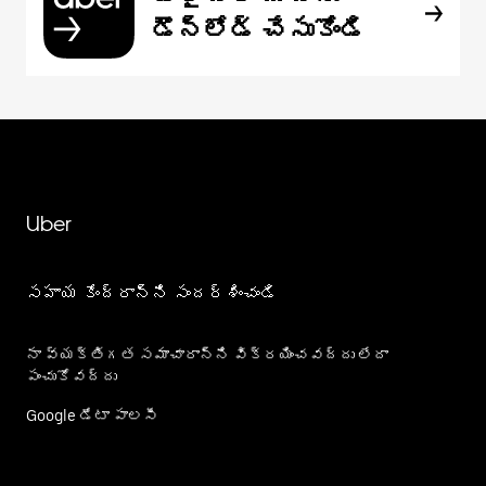
డౌన్‌లోడ్ చేసుకోండి
Uber
సహాయ కేంద్రాన్ని సందర్శించండి
నా వ్యక్తిగత సమాచారాన్ని విక్రయించవద్దు లేదా
పంచుకోవద్దు
Google డేటా పాలసీ