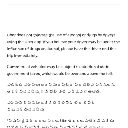
Uber does not tolerate the use of alcohol or drugs by drivers
using the Uber app. If you believe your driver may be under the
influence of drugs or alcohol, please have the driver end the
trip immediately.
Commercial vehicles may be subject to additional state
government taxes, which would be over and above the toll.
వాణిజ్య వాహనాలు అదనపు రాష్ట్ర ప్రభుత్వ పన్నులను
ఆకర్షించవచ్చు, ఇవి టోల్ కంటే ఎక్కువగా ఉంటాయి.
వాహనానికి నష్టం జరిగితే క్లీనింగ్ లేదా రిపేర్
ఫీజు వర్తించవచ్చు.
*నమూనా రైడర్ ధరలు సగటు UberX ధరలు మాత్రమే మరియు
భౌగోళికం, ట్రాఫిక్ ఆలస్యం, ప్రమోషన్లు లేదా ఇతర