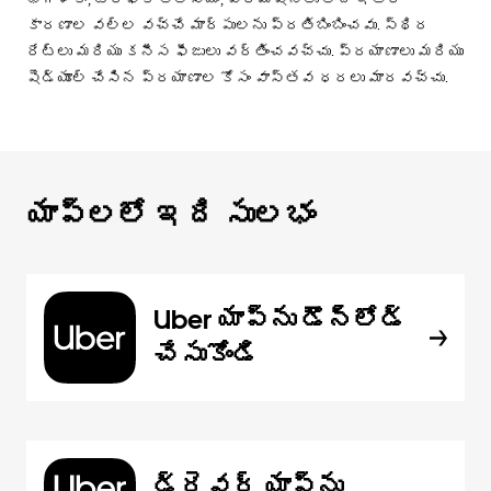
కారణాల వల్ల వచ్చే మార్పులను ప్రతిబింబించవు. స్థిర
రేట్లు మరియు కనీస ఫీజులు వర్తించవచ్చు. ప్రయాణాలు మరియు
షెడ్యూల్ చేసిన ప్రయాణాల కోసం వాస్తవ ధరలు మారవచ్చు.
యాప్‌లలో ఇది సులభం
Uber యాప్‌ను డౌన్‌లోడ్
చేసుకోండి
డ్రైవర్ యాప్‌ను