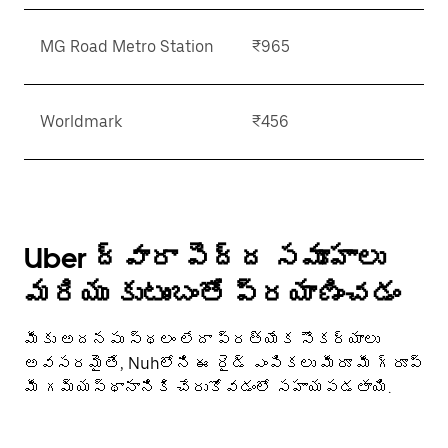
MG Road Metro Station
₹965
Worldmark
₹456
Uber ద్వారా పెద్ద సమూహాలు
మరియు కుటుంబంతో ప్రయాణించడం
మీకు అదనపు స్థలం లేదా ప్రత్యేక సౌకర్యాలు
అవసరమైతే, Nuhలోని ఈ రైడ్ ఎంపికలు మీరూ మీ గ్రూప్
మీ గమ్యస్థానానికి చేరుకోవడంలో సహాయపడతాయి.