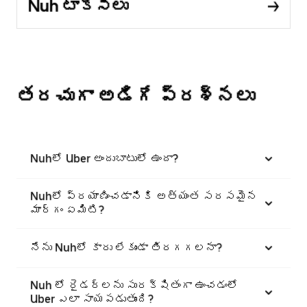
Nuh టాక్సీలు
తరచుగా అడిగే ప్రశ్నలు
Nuhలో Uber అందుబాటులో ఉందా?
Nuhలో ప్రయాణించడానికి అత్యంత సరసమైన
మార్గం ఏమిటి?
నేను Nuhలో కారు లేకుండా తిరగగలనా?
Nuh లో రైడర్‌లను సురక్షితంగా ఉంచడంలో
Uber ఎలా సాయపడుతుంది?