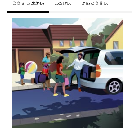
పెద్ద సమూహాలు
కుటుంబాలు
కారు అద్దెలు