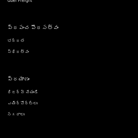
Uber Freight
ప్రపంచ పౌరసత్వం
భద్రత
స్థిరత్వం
ప్రయాణం
రిజర్వ్ చేయండి
ఎయిర్؜పోర్ట్؜లు
నగరాలు