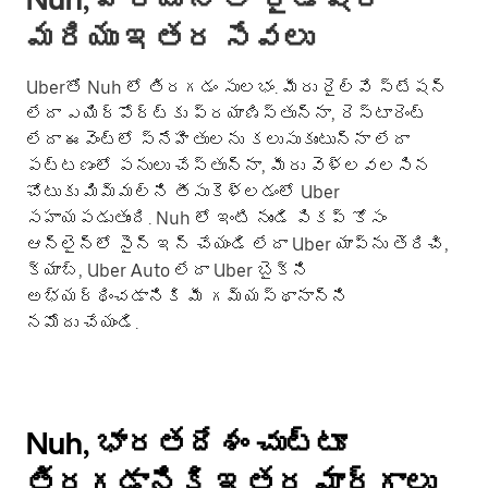
మరియు ఇతర సేవలు
Uberతో Nuh లో తిరగడం సులభం. మీరు రైల్వే స్టేషన్
లేదా ఎయిర్‌పోర్ట్‌కు ప్రయాణిస్తున్నా, రెస్టారెంట్
లేదా ఈవెంట్లో స్నేహితులను కలుసుకుంటున్నా లేదా
పట్టణంలో పనులు చేస్తున్నా, మీరు వెళ్లవలసిన
చోటుకు మిమ్మల్ని తీసుకెళ్లడంలో Uber
సహాయపడుతుంది. Nuh లో ఇంటి నుండి పికప్ కోసం
ఆన్‌లైన్‌లో సైన్ ఇన్ చేయండి లేదా Uber యాప్‌ను తెరిచి,
క్యాబ్, Uber Auto లేదా Uber బైక్‌ని
అభ్యర్థించడానికి మీ గమ్యస్థానాన్ని
నమోదు చేయండి.
Nuh, భారతదేశం చుట్టూ
తిరగడానికి ఇతర మార్గాలు