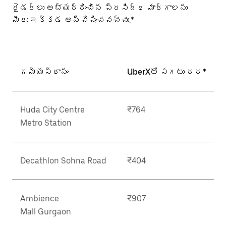
రైడర్‌లు అభ్యర్థించిన ప్రసిద్ధ మార్గాలను
మీరు ఇక్కడ అన్వేషించవచ్చు.*
గమ్యస్థానం
UberXతో సగటు ధర*
Huda City Centre
₹764
Metro Station
Decathlon Sohna Road
₹404
Ambience
₹907
Mall Gurgaon