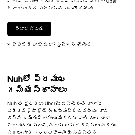
మీరు మీ స్వంత కారును ఉపయోగించవచ్చు లేదా Uber
ద్వారా అద్దె వాహనాన్ని ఎంచుకోవచ్చు.
ప్రారంభించండి
ఇప్పటికే ఖాతా ఉందా? సైన్ఇన్ చేయండి
Nuhలో ప్రముఖ
గమ్యస్థానాలు
Nuh లో రైడర్‌‌లు Uberను ఉపయోగించి దాదాపు
ఎక్కడికైనా రైడ్‌‌ను అభ్యర్థించవచ్చు, కానీ
కొన్ని గమ్యస్థానాలు మిగిలిన​ వాటి కంటే బాగా
ప్రాచుర్యం పొందాయి. డ్రాప్ ఆఫ్ లొకేషన్‌లు మరియు
సగటు మార్గం ధరలతో—మీకు సమీపంలోని