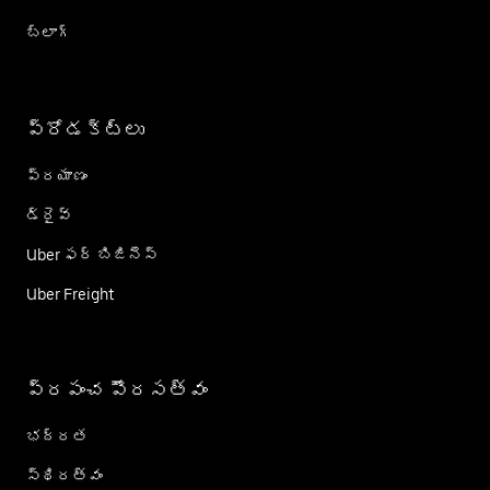
బ్లాగ్
ప్రోడక్ట్؜లు
ప్రయాణం
డ్రైవ్
Uber ఫర్ బిజినెస్
Uber Freight
ప్రపంచ పౌరసత్వం
భద్రత
స్థిరత్వం