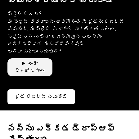
ఫ్లైట్ ట్రాకింగ్
మీ ఫ్లైట్ వివరాలను ఉపయోగించి మీ రైడ్‌ను రిజర్వ్
చేసుకోండి. మా ఫ్లైట్-ట్రాకింగ్ సాంకేతికత వల్ల,
ఫ్లైట్ రద్దు లేదా గణనీయమైన ఆలస్యం
జరిగినప్పుడు మీకు నోటిఫికేషన్
అందేలా సహాయపడుతుంది.*
ఇంకా
ప్రయోజనాలు
రైడ్ రిజర్వ్ చేసుకోండి
నన్ను ఎక్కడ డ్రాప్؜ఆఫ్