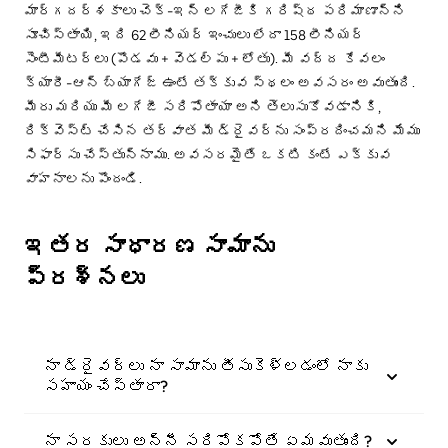
మార్గదర్శకాలు చెక్-ఇన్ లగేజీకి గరిష్ఠ పరిమాణాన్ని
సూచిస్తాయి, ఇది 62 లీనియర్ ఇంచులు లేదా 158 లీనియర్
సెంటీమీటర్లు (పొడవు + వెడల్పు + లోతు). మీ వద్ద కేవలం
క్యారీ-ఆన్ బ్యాగేజ్ ఉంటే తక్కువ స్థలం అవసరం అవుతుంది.
మీరు మరియు మీ లగేజీ సరిపోతాయా అని తెలుసుకోవడానికి,
రిక్వెస్ట్ చేసిన తర్వాత మీ డ్రైవర్‌ను సంప్రదించమని మేము
సిఫార్సు చేస్తున్నాము. అవసరమైతే ఒకటి కంటే ఎక్కువ
వాహనాలను పొందండి.
ఇతర సాధారణ సామాను
ప్రశ్నలు
నా డ్రైవర్లు నా సామాను తీసుకెళ్లడంలో నాకు
సహాయం చేస్తారా?
నా సరకులు అన్నీ సరిపోకపోతే ఏమవుతుంది?