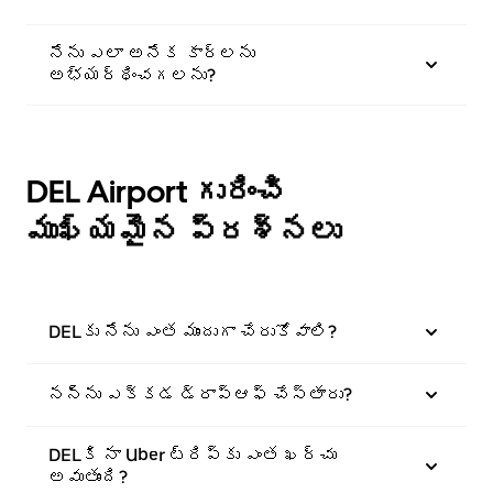
నేను ఎలా అనేక కార్లను
అభ్యర్థించగలను?
DEL Airport గురించి
ముఖ్యమైన ప్రశ్నలు
DELకు నేను ఎంత ముందుగా చేరుకోవాలి?
నన్ను ఎక్కడ డ్రాప్؜ఆఫ్ చేస్తారు?
DELకి నా Uber ట్రిప్؜కు ఎంత ఖర్చు
అవుతుంది?