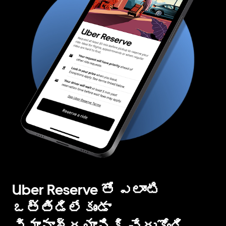
Uber Reserve తో ఎలాంటి
ఒత్తిడిలేకుండా
విమానాశ్రయానికి చేరుకోండి