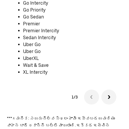
Go Intercity
Go Priority
Go Sedan
Premier
Premier Intercity
Sedan Intercity
Uber Go
Uber Go
UberXL
Wait & Save
XL Intercity
1/3
***గమనిక: సరుకు నిల్వ స్థలం హామీ ఇవ్వబడదు మరియు
వాహన బాడీ రకాన్ని బట్టి మారుతుంది. ఇక్కడ ఇచ్చిన