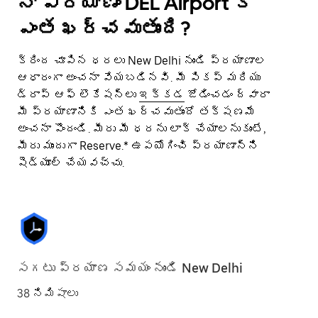
నా ప్రయాణం DEL Airport కి
ఎంత ఖర్చవుతుంది?
క్రింద చూపిన ధరలు New Delhi నుండి ప్రయాణాల
ఆధారంగా అంచనా వేయబడినవి. మీ పికప్ మరియు
డ్రాప్ ఆఫ్ లొకేషన్లు
ఇక్కడ
జోడించడం ద్వారా
మీ ప్రయాణానికి ఎంత ఖర్చవుతుందో తక్షణమే
అంచనా పొందండి. మీరు మీ ధరను లాక్ చేయాలనుకుంటే,
మీరు ముందుగా Reserve.* ఉపయోగించి ప్రయాణాన్ని
షెడ్యూల్ చేయవచ్చు.
సగటు ప్రయాణ సమయం నుండి New Delhi
38 నిమిషాలు