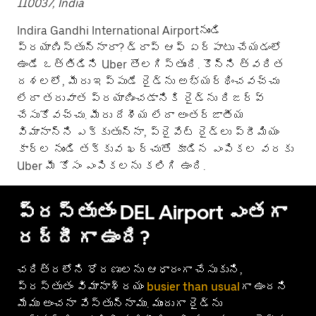
110037, India
Indira Gandhi International Airportనుండి
ప్రయాణిస్తున్నారా? డ్రాప్ ఆఫ్ ఏర్పాటు చేయడంలో
ఉండే ఒత్తిడిని Uber తొలగిస్తుంది. కొన్ని త్వరిత
దశలలో, మీరు ఇప్పుడే రైడ్‌ను అభ్యర్థించవచ్చు
లేదా తరువాత ప్రయాణించడానికి రైడ్‌ను రిజర్వ్
చేసుకోవచ్చు. మీరు దేశీయ లేదా అంతర్జాతీయ
విమానాన్ని ఎక్కుతున్నా, ప్రైవేట్ రైడ్‌లు ప్రీమియం
కార్ల నుండి తక్కువ ఖర్చుతో కూడిన ఎంపికల వరకు
Uber మీ కోసం ఎంపికలను కలిగి ఉంది.
ప్రస్తుతం DEL Airport ఎంతగా
రద్దీగా ఉంది?
చరిత్రలోని ధోరణులను ఆధారంగా చేసుకుని,
ప్రస్తుతం విమానాశ్రయం
busier than usual
గా ఉందని
మేము అంచనా వేస్తున్నాము. ముందుగా రైడ్‌ను