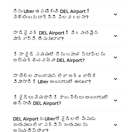
నేను Uber ఉపయోగించి DEL Airportకి
వెళ్లేందుకు టాక్సీని పిలవగలనా?
నా డ్రైవర్ DEL Airportకి వేగవంతమైన
మార్గాన్ని తీసుకుంటారా?
కి నా రైడ్ సమయంలో నేను బహుళ స్టాప్లను
అభ్యర్థించవచ్చా DEL Airport?
నా తెల్లవారుజామున లేదా అర్థరాత్రి
విమానానికి Uber అందుబాటులో ఉంటుందా?
కి రైడ్లు చేయడానికి కారు సీట్లు అందుబాటులో
ఉన్నాయి DEL Airport?
DEL Airportకు Uberతో రైడ్లలో పెంపుడు
జంతువులు లేదా సర్వీస్ జంతువులను
అనుమతిస్తారా?