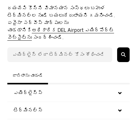
దయచేసి కొన్ని విమానయాన సంస్థలు బహుళ
టెర్మినల్ల నుండి బయలుదేరుతాయని గమనించండి.
ఏవైనా సర్వీస్ మార్పులను
చూడడానికి
అధికారిక DEL Airport ఎయిర్‌؜పోర్ట్
వెబ్؜సైట్؜ను
సందర్శించండి.
జాబితాను చూడండి
ఎయిర్లైన్స్
టెర్మినల్స్