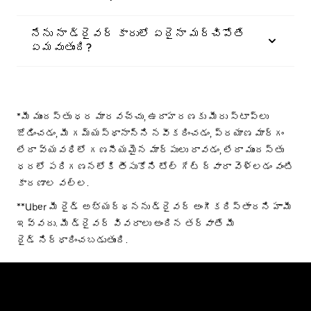
నేను నా డ్రైవర్ కారులో ఏదైనా మర్చిపోతే
ఏమవుతుంది?
*మీ ముందస్తు ధర మారవచ్చు, ఉదాహరణకు మీరు స్టాప్‌లు
జోడించడం, మీ గమ్యస్థానాన్ని నవీకరించడం, ప్రయాణ మార్గం
లేదా వ్యవధిలో గణనీయమైన మార్పులు రావడం, లేదా ముందస్తు
ధరలో పరిగణనలోకి తీసుకోని టోల్ గేట్ ద్వారా వెళ్లడం వంటి
కారణాల వల్ల.
**Uber మీ రైడ్ అభ్యర్థనను డ్రైవర్ అంగీకరిస్తారని హామీ
ఇవ్వదు. మీ డ్రైవర్ వివరాలు అందిన తర్వాతే మీ
రైడ్ నిర్ధారించబడుతుంది.