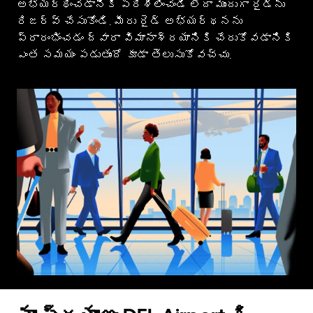
అభ్యర్థించడానికి పరిశీలించండి లేదా ముందుగా రైడ్‌ను
రిజర్వ్ చేసుకోండి. మీరు రైడ్ అభ్యర్థనను
ప్రారంభించడం ద్వారా విమానాశ్రయానికి చేరుకోవడానికి
ఎంత సమయం పడుతుందో కూడా తెలుసుకోవచ్చు.