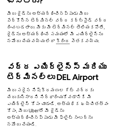
చేస్తారు?
మీరు రైడ్‌ను అభ్యర్థించినప్పుడు మీరు
పేర్కొన్న టెర్మినల్ వద్ద కర్బ్‌సైడ్ వద్ద
దించబడతారు. మీకు మీ టెర్మినల్ తెలియకపోతే,
రైడ్‌ను అభ్యర్థించే సమయంలో మీ ఎయిర్‌లైన్‌ను
నమోదు చేయవచ్చు లేదా
క్రింద
వెతకవచ్చు.
వద్ద ఎయిర్లైన్స్ మరియు
టెర్మినల్లు DEL Airport
మీరు సరైన నిష్క్రమణల గేట్ వద్దకు
చేరుకున్నారని నిర్ధారించుకోవడానికి మీ
ఎయిర్లైన్ కోసం చూడండి. అత్యధిక ఖచ్చితత్వం
కోసం, మీరు Uberతో మీ రైడ్ను
అభ్యర్థించినప్పుడు మీ ఫ్లైట్ నంబర్ను
నమోదు చేయండి.