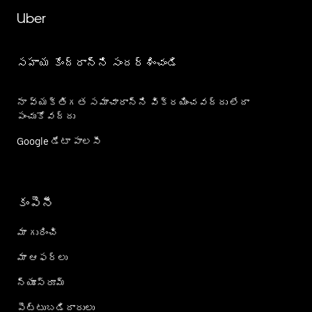
Uber
సహాయ కేంద్రాన్ని సందర్శించండి
నా వ్యక్తిగత సమాచారాన్ని విక్రయించవద్దు లేదా
పంచుకోవద్దు
Google డేటా పాలసీ
కంపెనీ
మా గురించి
మా ఆఫర్లు
న్యూస్‌రూమ్
పెట్టుబడిదారులు