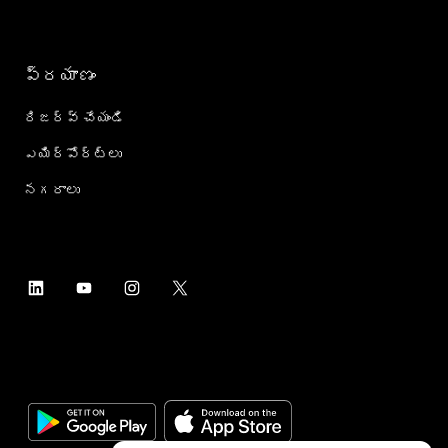
ప్రయాణం
రిజర్వ్ చేయండి
ఎయిర్؜పోర్ట్؜లు
నగరాలు