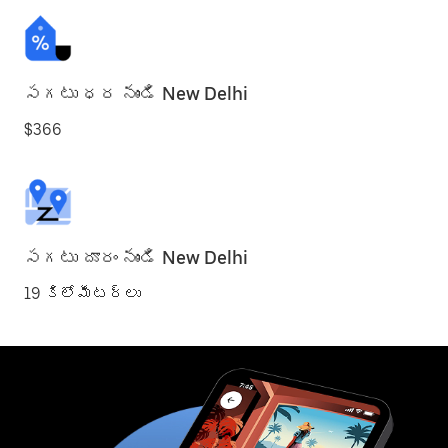
సగటు ధర నుండి New Delhi
$366
సగటు దూరం నుండి New Delhi
19 కిలోమీటర్లు