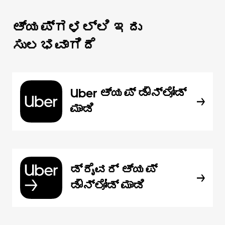
ಆ್ಯಪ್‌‌ಗಳಲ್ಲಿ ಇದು
ಸುಲಭವಾಗಿದೆ
Uber ಆ್ಯಪ್‍ ಡೌನ್‌ಲೋಡ್
ಮಾಡಿ
ಡ್ರೈವರ್ ಆ್ಯಪ್
ಡೌನ್‌ಲೋಡ್ ಮಾಡಿ