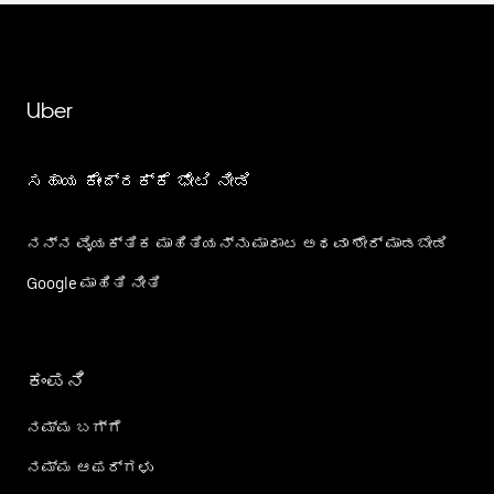
Uber
ಸಹಾಯ ಕೇಂದ್ರಕ್ಕೆ ಭೇಟಿ ನೀಡಿ
ನನ್ನ ವೈಯಕ್ತಿಕ ಮಾಹಿತಿಯನ್ನು ಮಾರಾಟ ಅಥವಾ ಶೇರ್‌ ಮಾಡಬೇಡಿ
Google ಮಾಹಿತಿ ನೀತಿ
ಕಂಪನಿ
ನಮ್ಮ ಬಗ್ಗೆ
ನಮ್ಮ ಆಫರ್‌ಗಳು