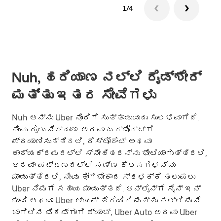
1/4
Nuh, ಹರಿಯಾಣ ನಲ್ಲಿ ರೈಡ್‌ಶೇರ್
ಮತ್ತು ಇತರ ಸೇವೆಗಳು
Nuh ಅನ್ನು Uber ನೊಂದಿಗೆ ಸುತ್ತಾಡುವುದು ಸುಲಭವಾಗಿದೆ.
ನೀವು ರೈಲು ನಿಲ್ದಾಣ ಅಥವಾ ಏರ್‌ಪೋರ್ಟ್‌ಗೆ
ಪ್ರಯಾಣಿಸುತ್ತಿರಲಿ, ರೆಸ್ಟೋರೆಂಟ್ ಅಥವಾ
ಕಾರ್ಯಕ್ರಮದಲ್ಲಿ ಸ್ನೇಹಿತರನ್ನು ಭೇಟಿಯಾಗುತ್ತಿರಲಿ,
ಅಥವಾ ಪಟ್ಟಣದಲ್ಲಿ ಸಣ್ಣ ಕೆಲಸಗಳನ್ನು
ಮಾಡುತ್ತಿರಲಿ, ನೀವು ಹೋಗಬೇಕಾದ ಸ್ಥಳಕ್ಕೆ ತಲುಪಲು
Uber ನಿಮಗೆ ಸಹಾಯ ಮಾಡುತ್ತದೆ. ಆನ್‌ಲೈನ್‌ಗೆ ಸೈನ್ ಇನ್
ಮಾಡಿ ಅಥವಾ Uber ಆ್ಯಪ್ ತೆರೆಯಿರಿ ಮತ್ತು ನಲ್ಲಿ ಮನೆ
ಬಾಗಿಲಿನ ಪಿಕಪ್‌ಗಾಗಿ ಕ್ಯಾಬ್, Uber Auto ಅಥವಾ Uber