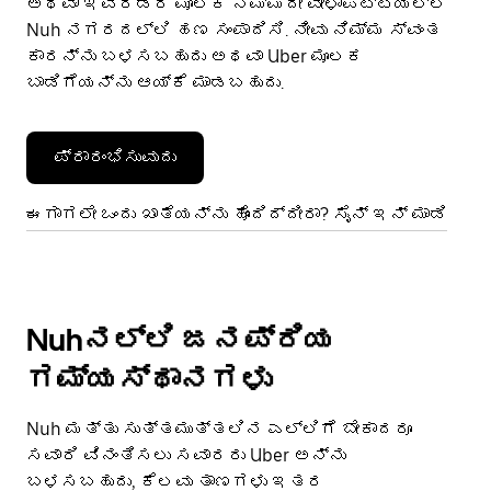
ಅಥವಾ ಇವೆರಡರ ಮೂಲಕ ನಿಮ್ಮದೇ ವೇಳಾಪಟ್ಟಿಯಲ್ಲಿ
Nuh ನಗರದಲ್ಲಿ ಹಣ ಸಂಪಾದಿಸಿ. ನೀವು ನಿಮ್ಮ ಸ್ವಂತ
ಕಾರನ್ನು ಬಳಸಬಹುದು ಅಥವಾ Uber ಮೂಲಕ
ಬಾಡಿಗೆಯನ್ನು ಆಯ್ಕೆ ಮಾಡಬಹುದು.
ಪ್ರಾರಂಭಿಸುವುದು
ಈಗಾಗಲೇ ಒಂದು ಖಾತೆಯನ್ನು ಹೊಂದಿದ್ದೀರಾ? ಸೈನ್ ಇನ್ ಮಾಡಿ
Nuhನಲ್ಲಿ ಜನಪ್ರಿಯ
ಗಮ್ಯಸ್ಥಾನಗಳು
Nuh ಮತ್ತು ಸುತ್ತಮುತ್ತಲಿನ ಎಲ್ಲಿಗೆ ಬೇಕಾದರೂ
ಸವಾರಿ ವಿನಂತಿಸಲು ಸವಾರರು Uber ಅನ್ನು
ಬಳಸಬಹುದು, ಕೆಲವು ತಾಣಗಳು ಇತರ