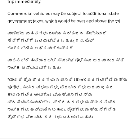
trip immediately.
Commercial vehicles may be subject to additional state
government taxes, which would be over and above the toll.
ವಾಣಿಜ್ಯ ವಾಹನಗಳು ರಾಜ್ಯ ಸರ್ಕಾರದ ಹೆಚ್ಚುವರಿ
ತೆರಿಗೆಗಳಿಗೆ ಒಳಪಟ್ಟಿರಬಹುದು, ಇದು ಟೋಲ್
ಶುಲ್ಕಕ್ಕಿಂತ ಅಧಿಕವಾಗಿರುತ್ತದೆ.
ವಾಹನಕ್ಕೆ ಹಾನಿಯಾದಲ್ಲಿ ಸ್ವಚ್ಛಗೊಳಿಸುವ ಅಥವಾ ದುರಸ್ತಿ
ಶುಲ್ಕ ಅನ್ವಯವಾಗಬಹುದು.
*ಮಾದರಿ ರೈಡರ್ ದರಗಳು ಸರಾಸರಿ UberX ದರಗಳಾಗಿವೆ ಮತ್ತು
ಭೂಗೋಳ, ಸಂಚಾರ ವಿಳಂಬಗಳು, ಪ್ರಚಾರಗಳು ಅಥವಾ ಇತರ
ಕಾರಣಗಳಿಂದ ಉಂಟಾಗುವ ವ್ಯತ್ಯಾಸಗಳನ್ನು
ಪ್ರತಿಬಿಂಬಿಸುವುದಿಲ್ಲ. ಸ್ಥಿರ ದರಗಳು ಮತ್ತು ಕನಿಷ್ಠ
ಶುಲ್ಕಗಳು ಅನ್ವಯಿಸಬಹುದು. ರೈಡ್‌ಗಳು ಮತ್ತು ನಿಗದಿತ
ರೈಡ್‌ಗಳ ನಿಜವಾದ ದರಗಳು ಬದಲಾಗಬಹುದು.