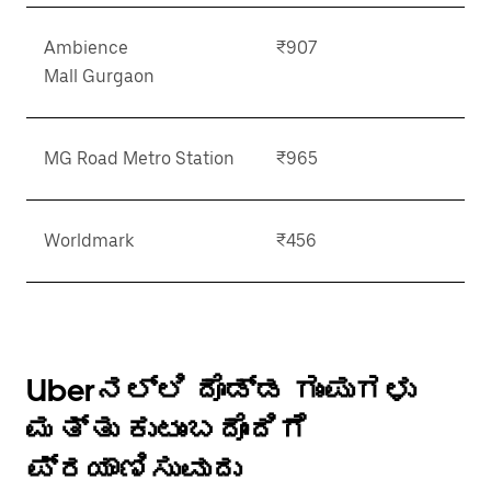
Ambience
₹907
Mall Gurgaon
MG Road Metro Station
₹965
Worldmark
₹456
Uberನಲ್ಲಿ ದೊಡ್ಡ ಗುಂಪುಗಳು
ಮತ್ತು ಕುಟುಂಬದೊಂದಿಗೆ
ಪ್ರಯಾಣಿಸುವುದು