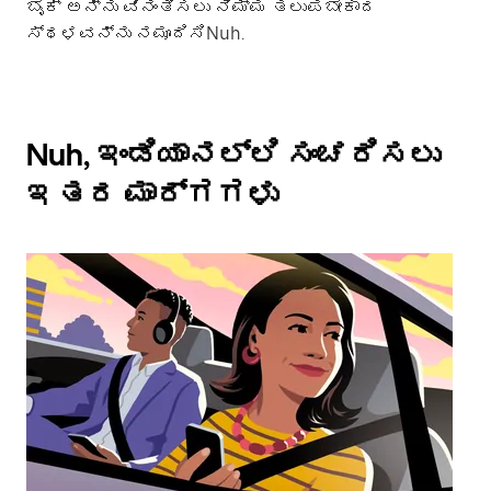
ಬೈಕ್ ಅನ್ನು ವಿನಂತಿಸಲು ನಿಮ್ಮ ತಲುಪಬೇಕಾದ
ಸ್ಥಳವನ್ನು ನಮೂದಿಸಿNuh.
Nuh, ಇಂಡಿಯಾನಲ್ಲಿ ಸಂಚರಿಸಲು
ಇತರ ಮಾರ್ಗಗಳು