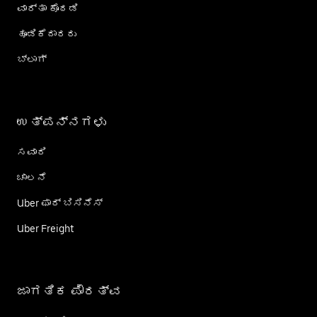
ವಾರ್ತಾ ಕೊಠಡಿ
ಹೂಡಿಕೆದಾರರು
ಬ್ಲಾಗ್
ಉತ್ಪನ್ನಗಳು
ಸವಾರಿ
ಚಾಲನೆ
Uber ಫಾರ್ ಬಿಸಿನೆಸ್
Uber Freight
ಜಾಗತಿಕ ಪೌರತ್ವ