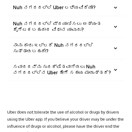
Nuh ನಗರದಲ್ಲಿ Uber ಲಭ್ಯವಿದೆಯೇ?
Nuh ನಗರದಲ್ಲಿ ಪ್ರಯಾಣಿಸಲು ಅತ್ಯಂತ
ಕೈಗೆಟಕಬಹುದಾದ ವಿಧಾನ ಯಾವುದು?
ನಾನು ಕಾರು ಇಲ್ಲದೆ Nuh ನಗರದಲ್ಲಿ
ಸುತ್ತಾಡಬಹುದೇ?
ಸವಾರರನ್ನು ಸುರಕ್ಷಿತವಾಗಿಡಲು Nuh
ನಗರದಲ್ಲಿನ Uber ಹೇಗೆ ಸಹಾಯ ಮಾಡುತ್ತದೆ?
Uber does not tolerate the use of alcohol or drugs by drivers
using the Uber app. If you believe your driver may be under the
influence of drugs or alcohol, please have the driver end the