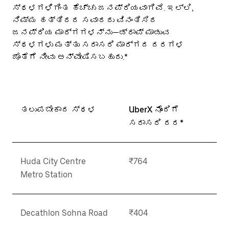
ಸ್ಥಳಗಳಿಗಿಂತ ಹೆಚ್ಚು ಜನಪ್ರಿಯವಾಗಿವೆ. ಇಲ್ಲಿ,
ನಿಮ್ಮ ಹತ್ತಿರದ ಸವಾರರು ವಿನಂತಿಸಿದ
ಜನಪ್ರಿಯ ಮಾರ್ಗಗಳನ್ನು—ಡ್ರಾಪ್ ಮಾಡುವ
ಸ್ಥಳಗಳು ಮತ್ತು ಸರಾಸರಿ ಮಾರ್ಗದ ದರಗಳ
ಜೊತೆಗೆ ನೀವು ಅನ್ವೇಷಿಸಬಹುದು.*
ತಲುಪಬೇಕಾದ ಸ್ಥಳ
UberX ನೊಂದಿಗೆ
ಸರಾಸರಿ ದರ*
Huda City Centre
₹764
Metro Station
Decathlon Sohna Road
₹404