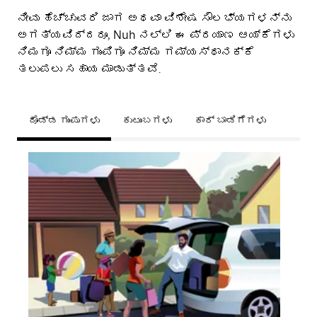
ನೀವು ಹೆಚ್ಚುವರಿ ಜಾಗ ಅಥವಾ ವಿಶೇಷ ಸೌಲಭ್ಯಗಳನ್ನು
ಅಗತ್ಯವಿದ್ದರೂ, Nuh ನಲ್ಲಿ ಈ ಪ್ರಯಾಣ ಆಯ್ಕೆಗಳು
ನಿಮಗೂ ನಿಮ್ಮ ಗುಂಪಿಗೂ ನಿಮ್ಮ ಗಮ್ಯಸ್ಥಾನಕ್ಕೆ
ತಲುಪಲು ಸಹಾಯ ಮಾಡುತ್ತವೆ.
ದೊಡ್ಡ ಗುಂಪುಗಳು
ಕುಟುಂಬಗಳು
ಕಾರ್ ಬಾಡಿಗೆಗಳು