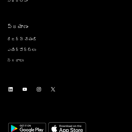
స్థిరత్వం
ప్రయాణం
రిజర్వ్ చేయండి
ఎయిర్؜పోర్ట్؜లు
నగరాలు