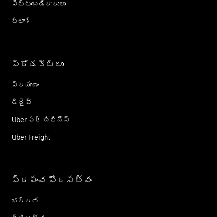
పెట్టుబడిదారులు
బ్లాగ్
ప్రోడక్ట్؜లు
ప్రయాణం
డ్రైవ్
Uber ఫర్ బిజినెస్
Uber Freight
ప్రపంచ పౌరసత్వం
భద్రత