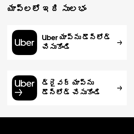
యాప్‌లలో ఇది సులభం
Uber యాప్‌ను డౌన్‌లోడ్
చేసుకోండి
డ్రైవర్ యాప్‌ను
డౌన్‌లోడ్ చేసుకోండి