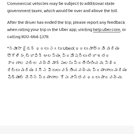
Commercial vehicles may be subject to additional state
government taxes, which would be over and above the toll.
After the driver has ended the trip, please report any feedback
when rating your trip in the Uber app, visiting
help.uber.com
, or
calling 800-664-1378.
*నమూనా రైడర్ ధరలు సగటు UberX ధరలు మాత్రమే మరియు
భౌగోళికం, ట్రాఫిక్ ఆలస్యం, ప్రమోషన్లు లేదా ఇతర
కారణాల వల్ల వచ్చే మార్పులను ప్రతిబింబించవు. స్థిర
రేట్లు మరియు కనీస ఫీజులు వర్తించవచ్చు. ప్రయాణాలు మరియు
షెడ్యూల్ చేసిన ప్రయాణాల కోసం వాస్తవ ధరలు మారవచ్చు.