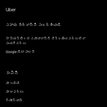
Uber
సహాయ కేంద్రాన్ని సందర్శించండి
నా వ్యక్తిగత సమాచారాన్ని విక్రయించవద్దు లేదా
పంచుకోవద్దు
Google డేటా పాలసీ
కంపెనీ
మా గురించి
మా ఆఫర్లు
న్యూస్‌రూమ్