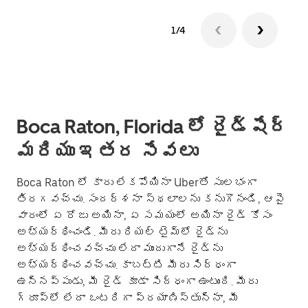
1/4
Boca Raton, Florida లో రైడ్‌షేర్
మరియు ఇతర సేవలు
Boca Raton లో కారు లేకపోయినా Uberతో సులభంగా
తిరగవచ్చు. సందర్శనా స్థలాలను కనుగొనండి, ఆపై
వారంలో ఏ రోజు అయినా, ఏ సమయంలో అయినా రైడ్ కోసం
అభ్యర్థించండి. మీరు రియల్ టైమ్‌లో రైడ్‌ను
అభ్యర్థించవచ్చు లేదా ముందుగానే రైడ్‌ను
అభ్యర్థించవచ్చు. కాబట్టి మీరు సిద్ధంగా
ఉన్నప్పుడు, మీ రైడ్ కూడా సిద్ధంగా ఉంటుంది. మీరు
గ్రూప్؜లో లేదా ఒంటరిగా ప్రయాణిస్తున్నా, మీ