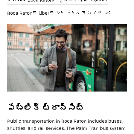
ఇప్పుడు Boca Ratonలో రైడ్‌ను అభ్యర్థించండి
Boca Ratonలో Uberతో కార్ అద్దె కోసం వెతకండి
పబ్లిక్ ట్రాన్సిట్
Public transportation in Boca Raton includes buses,
shuttles, and rail services. The Palm Tran bus system