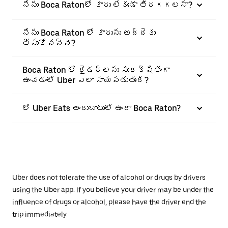
నేను Boca Ratonలో కారు లేకుండా తిరగగలనా?
నేను Boca Raton లో కారును అద్దెకు
తీసుకోవచ్చా?
Boca Raton లో రైడర్‌లను సురక్షితంగా
ఉంచడంలో Uber ఎలా సాయపడుతుంది?
లో Uber Eats అందుబాటులో ఉందా Boca Raton?
Uber does not tolerate the use of alcohol or drugs by drivers
using the Uber app. If you believe your driver may be under the
influence of drugs or alcohol, please have the driver end the
trip immediately.