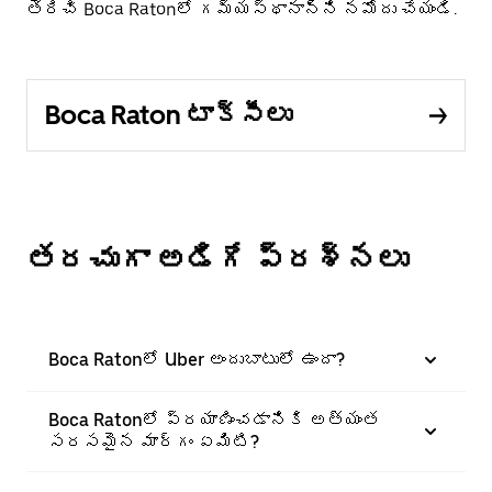
తెరిచి Boca Ratonలో గమ్యస్థానాన్ని నమోదు చేయండి.
Boca Raton టాక్సీలు
తరచుగా అడిగే ప్రశ్నలు
Boca Ratonలో Uber అందుబాటులో ఉందా?
Boca Ratonలో ప్రయాణించడానికి అత్యంత
సరసమైన మార్గం ఏమిటి?