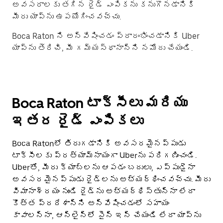
అవసరాలకు తగిన రైడ్ ఎంపికను కనుగొనడానికి
మీరు యాప్‌ను ఉపయోగించవచ్చు.
Boca Raton ని అన్వేషించడం ప్రారంభించడానికి Uber
యాప్‌ను తెరిచి, మీ గమ్యస్థానాన్ని నమోదు చేయండి.
Boca Raton టాక్సీలు మరియు
ఇతర రైడ్ ఎంపికలు
Boca Ratonలో తిరుగడానికి అవసరమైనప్పుడు
టాక్సీలకు ప్రత్యామ్నాయంగా Uberను పరిగణించండి.
Uberతో, మీరు క్యాబ్‌లను ఆపడం బదులు, ఎప్పుడైనా
అవసరమైనప్పుడు రైడ్‌లను అభ్యర్థించవచ్చు. మీరు
విమానాశ్రయం నుండి రైడ్‌ను అభ్యర్థిస్తున్నా లేదా
కొత్త ప్రదేశాన్ని అన్వేషించడంలో సహాయం
కావాలన్నా, ఆన్‌లైన్‌లో సైన్ ఇన్ చేయండి లేదా యాప్‌ను