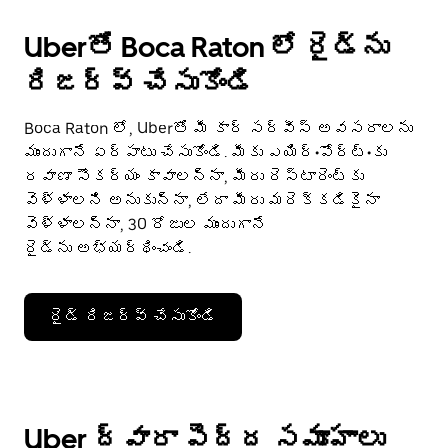
Uberతో Boca Raton లో రైడ్‌ను
రిజర్వ్ చేసుకోండి
Boca Raton లో, Uberతో మీ కార్ సర్వీస్ అవసరాలను
ముందుగానే ఏర్పాటు చేసుకోండి. మీకు ఎయిర్•పోర్ట్•కు
రవాణా సౌకర్యం కావాలన్నా, మీరు రెస్టారెంట్‌కు
వెళ్ళాలని అనుకున్నా, లేదా మీరు మరెక్కడికైనా
వెళ్ళాలన్నా, 30 రోజుల ముందుగానే
రైడ్‌ను అభ్యర్థించండి.
రైడ్ రిజర్వ్ చేసుకోండి
Uber ద్వారా పెద్ద సమూహాలు