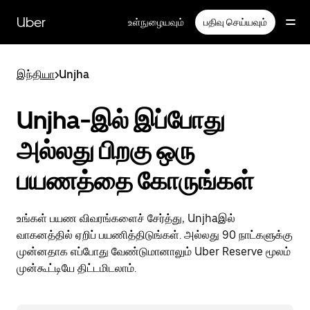
முதன்மைப்
பக்கத்திற்குச்
Uber
உள்நுழையவும்
பதிவு செய்யவும்
செல்லவும்
இந்தியா
>
Unjha
Unjha-இல் இப்போது
அல்லது பிறகு ஒரு
பயணத்தை கோருங்கள்
உங்கள் பயண விவரங்களைச் சேர்த்து, Unjhaஇல்
வாகனத்தில் ஏறிப் பயணித்திடுங்கள். அல்லது 90 நாட்களுக்கு
முன்னதாக எப்போது வேண்டுமானாலும் Uber Reserve மூலம்
முன்கூட்டியே திட்டமிடலாம்.