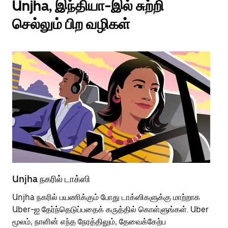
Unjha, இந்தியா-இல் சுற்றி
செல்லும் பிற வழிகள்
Unjha நகரில் டாக்ஸி
Un
Unjha நகரில் பயணிக்கும் போது டாக்ஸிகளுக்கு மாற்றாக
பொ
Uber-ஐ தேர்ந்தெடுப்பதைக் கருத்தில் கொள்ளுங்கள். Uber
வி
மூலம், நாளின் எந்த நேரத்திலும், தேவைக்கேற்ப
பய