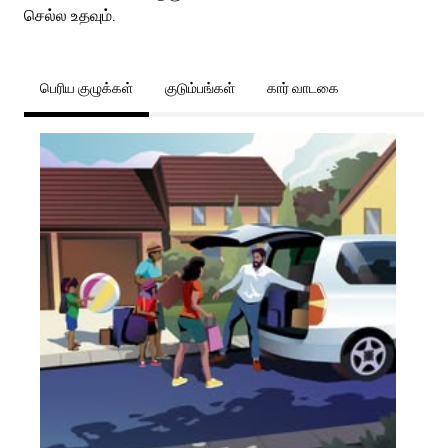
செல்ல உதவும்.
பெரிய குழுக்கள்
குடும்பங்கள்
கார் வாடகை