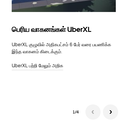
பெரிய வாகனங்கள் UberXL
கு
UberXL குழுவில் அதிகபட்சம் 6 பேர் வரை பயணிக்க
நீங்க
இந்த வாகனம் கிடைக்கும்.
உங்க
ஒவ்வ
UberXL பற்றி மேலும் அறிக
இறக்
குழு
1/4