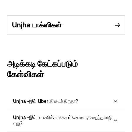
Unjha டாக்ஸிகள்
அடிக்கடி கேட்கப்படும்
கேள்விகள்
Unjha -இல் Uber கிடைக்கிறதா?
Unjha -இல் பயணிக்க மிகவும் செலவு குறைந்த வழி
எது?