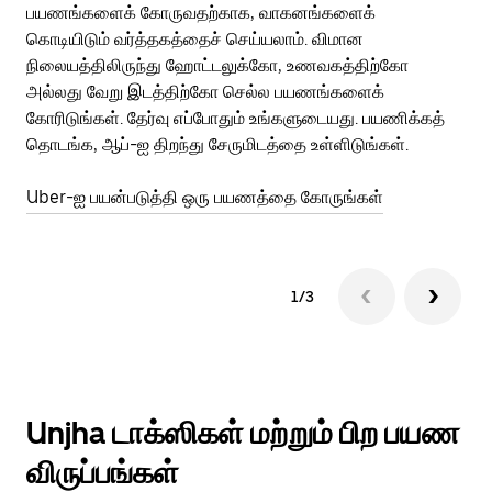
பயணங்களைக் கோருவதற்காக, வாகனங்களைக்
அர
கொடியிடும் வர்த்தகத்தைச் செய்யலாம். விமான
Ub
நிலையத்திலிருந்து ஹோட்டலுக்கோ, உணவகத்திற்கோ
பக
அல்லது வேறு இடத்திற்கோ செல்ல பயணங்களைக்
அல
கோரிடுங்கள். தேர்வு எப்போதும் உங்களுடையது. பயணிக்கத்
பய
தொடங்க, ஆப்-ஐ திறந்து சேருமிடத்தை உள்ளிடுங்கள்.
Ub
Uber-ஐ பயன்படுத்தி ஒரு பயணத்தை கோருங்கள்
1/3
Unjha டாக்ஸிகள் மற்றும் பிற பயண
விருப்பங்கள்