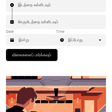
இடத்தை உள்ளிடவும்
சேருமிடத்தை உள்ளிடவும்
Date
Time
இப்போது
கீழ்நோக்கிய
விலைகளைப் பார்க்கவும்
அம்புக்குறியை
அழுத்தி
நாட்காட்டியைத்
தொடர்புகொள்ளவும்,
தேதியைத்
தேர்ந்தெடுக்கவும்.
நாட்காட்டியை
மூட
எஸ்கேப்
பொத்தான்
அழுத்தவும்.