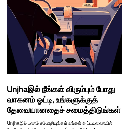
Unjhaஇல் நீங்கள் விரும்பும் போது
வாகனம் ஓட்டி, உங்களுக்குத்
தேவையானதைச் சமைத்திடுங்கள்
Unjhaஇல் பணம் சம்பாதியுங்கள் உங்கள் அட்டவணையில்