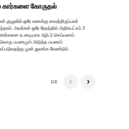
 கார்களை கோருதல்
Uber Shu
கள் குழுவில் ஒரே கணக்கு வைத்திருப்பவர்
எங்கள் ஷட்டில்
ந்தால், அவர்கள் ஒரே நேரத்தில் அதிகபட்சம் 3
நிலைய வழிகள் ம
ங்களை உடனடியாக ஆர்டர் செய்யலாம்.
இடங்களுக்கு 
்வொரு பயணமும் அடுத்த பயணம்
ப்படுவதற்கு முன் துவங்க வேண்டும்.
ஷட்டில் கிடைப்
1/2