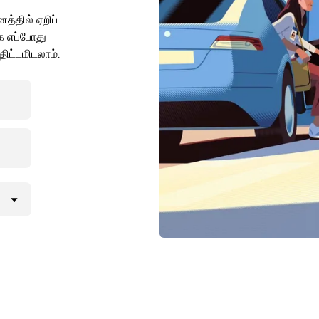
த்தில் ஏறிப்
க எப்போது
ிட்டமிடலாம்.