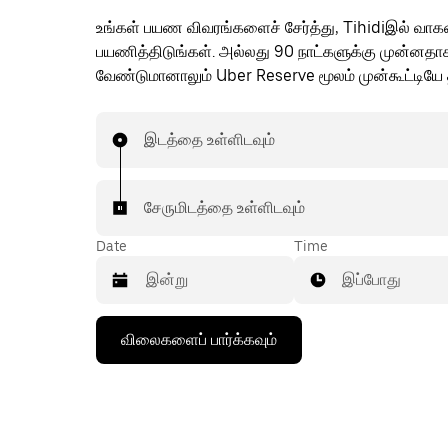
உங்கள் பயண விவரங்களைச் சேர்த்து, Tihidiஇல் வாகன
பயணித்திடுங்கள். அல்லது 90 நாட்களுக்கு முன்னதா
வேண்டுமானாலும் Uber Reserve மூலம் முன்கூட்டியே த
இடத்தை உள்ளிடவும்
சேருமிடத்தை உள்ளிடவும்
Date
Time
இப்போது
கீழ்நோக்கிய
விலைகளைப் பார்க்கவும்
அம்புக்குறியை
அழுத்தி
நாட்காட்டியைத்
தொடர்புகொள்ளவும்,
தேதியைத்
தேர்ந்தெடுக்கவும்.