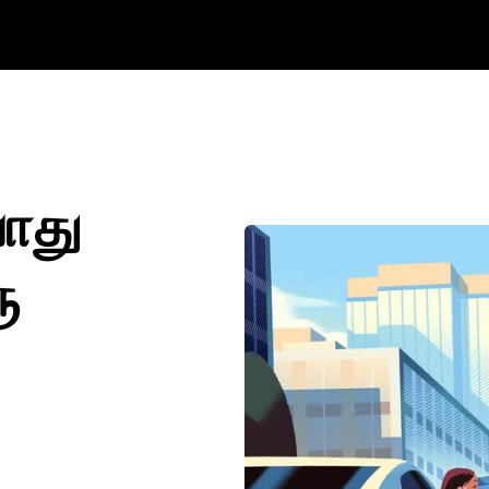
போது
ு