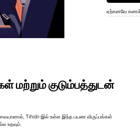
ஏற்கனவே கணக்க
் மற்றும் குடும்பத்துடன்
தேவையானால், Tihidi-இல் உள்ள இந்த பயண விருப்பங்கள்
்ல உதவும்.