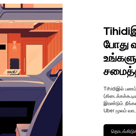
Tihidiஇ
போது வ
உங்கள
சமைத்த
Tihidiஇல் பணம்
(கிடைக்கக்கூட
இரண்டும். நீங்
Uber மூலம் வாட
தொடங்கிடுங