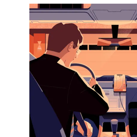
நாட்காட்டியை
மூட
எஸ்கேப்
பொத்தான்
அழுத்தவும்.