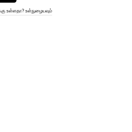
ு உள்ளதா? உள்நுழையவும்