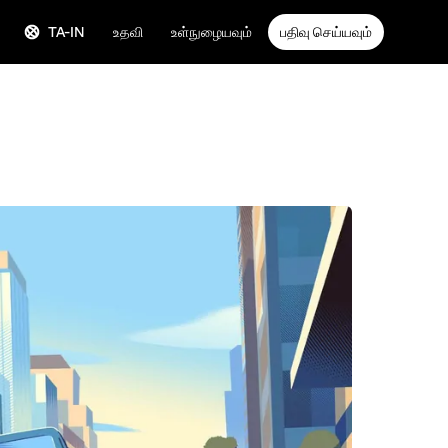
TA-IN
உதவி
உள்நுழையவும்
பதிவு செய்யவும்