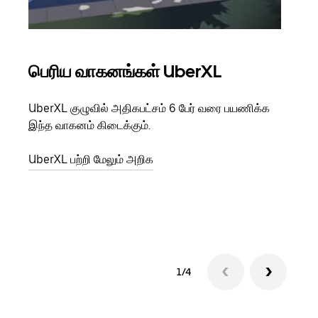
பெரிய வாகனங்கள் UberXL
கு
UberXL குழுவில் அதிகபட்சம் 6 பேர் வரை பயணிக்க
நீங்க
இந்த வாகனம் கிடைக்கும்.
உங்க
ஒவ்வ
UberXL பற்றி மேலும் அறிக
இறக்
குழு
1/4