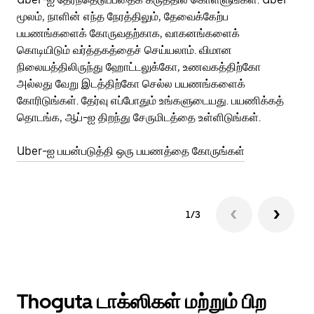
மூலம், நாளின் எந்த நேரத்திலும், தேவைக்கேற்ப
பய
பயணங்களைக் கோருவதற்காக, வாகனங்களைக்
அர
கொடியிடும் வர்த்தகத்தைச் செய்யலாம். விமான
Ub
நிலையத்திலிருந்து ஹோட்டலுக்கோ, உணவகத்திற்கோ
பக
அல்லது வேறு இடத்திற்கோ செல்ல பயணங்களைக்
அல
கோரிடுங்கள். தேர்வு எப்போதும் உங்களுடையது. பயணிக்கத்
இன
தொடங்க, ஆப்-ஐ திறந்து சேருமிடத்தை உள்ளிடுங்கள்.
Ub
Uber-ஐ பயன்படுத்தி ஒரு பயணத்தை கோருங்கள்
1/3
Thoguta டாக்ஸிகள் மற்றும் பிற