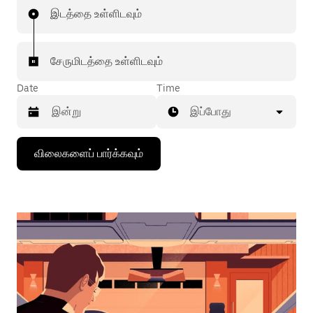
இடத்தை உள்ளிடவும்
சேருமிடத்தை உள்ளிடவும்
Date
Time
இப்போது
கீழ்நோக்கிய
விலைகளைப் பார்க்கவும்
அம்புக்குறியை
அழுத்தி
நாட்காட்டியைத்
தொடர்புகொள்ளவும்,
தேதியைத்
தேர்ந்தெடுக்கவும்.
நாட்காட்டியை
மூட
எஸ்கேப்
பொத்தான்
அழுத்தவும்.