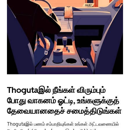
Thogutaஇல் நீங்கள் விரும்பும்
போது வாகனம் ஓட்டி, உங்களுக்குத்
தேவையானதைச் சமைத்திடுங்கள்
Thogutaஇல் பணம் சம்பாதியுங்கள் உங்கள் அட்டவணையில்