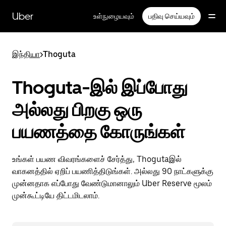
முதன்மைப்
பக்கத்திற்குச்
Uber
உள்நுழையவும்
பதிவு செய்யவும்
செல்லவும்
இந்தியா
>
Thoguta
Thoguta-இல் இப்போது
அல்லது பிறகு ஒரு
பயணத்தை கோருங்கள்
உங்கள் பயண விவரங்களைச் சேர்த்து, Thogutaஇல்
வாகனத்தில் ஏறிப் பயணித்திடுங்கள். அல்லது 90 நாட்களுக்கு
முன்னதாக எப்போது வேண்டுமானாலும் Uber Reserve மூலம்
முன்கூட்டியே திட்டமிடலாம்.