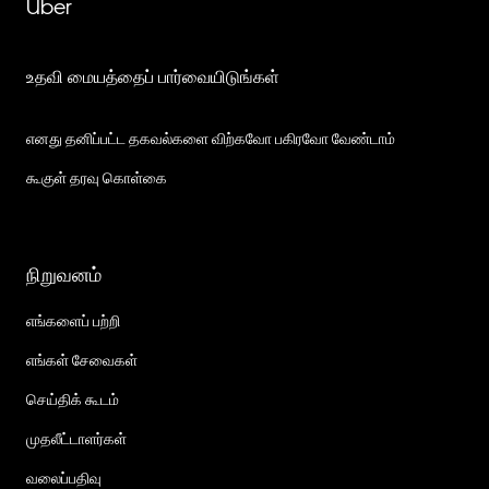
Uber
உதவி மையத்தைப் பார்வையிடுங்கள்
எனது தனிப்பட்ட தகவல்களை விற்கவோ பகிரவோ வேண்டாம்
கூகுள் தரவு கொள்கை
நிறுவனம்
எங்களைப் பற்றி
எங்கள் சேவைகள்
செய்திக் கூடம்
முதலீட்டாளர்கள்
வலைப்பதிவு