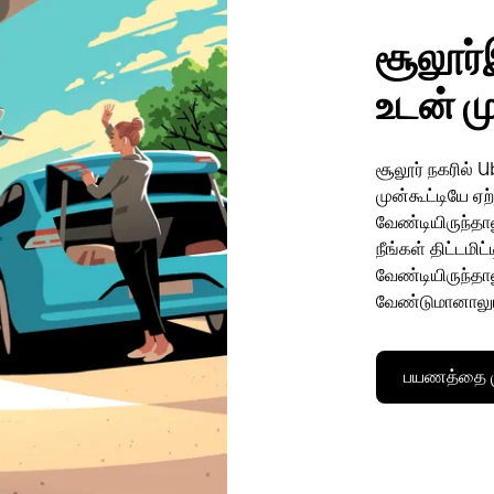
சூலூர
உடன் ம
சூலூர் நகரில் 
முன்கூட்டியே ஏ
வேண்டியிருந்தால
நீங்கள் திட்டமி
வேண்டியிருந்தா
வேண்டுமானாலு
பயணத்தை மு