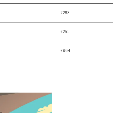
₹293
₹251
₹964