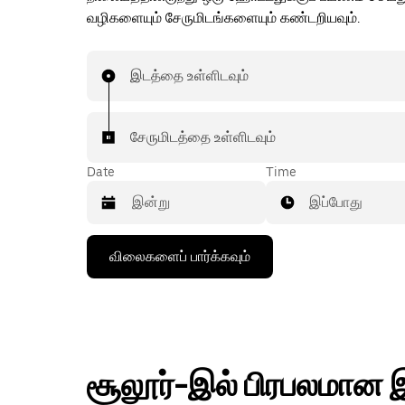
வழிகளையும் சேருமிடங்களையும் கண்டறியவும்.
இடத்தை உள்ளிடவும்
சேருமிடத்தை உள்ளிடவும்
Date
Time
இப்போது
கீழ்நோக்கிய
விலைகளைப் பார்க்கவும்
அம்புக்குறியை
அழுத்தி
நாட்காட்டியைத்
தொடர்புகொள்ளவும்,
தேதியைத்
தேர்ந்தெடுக்கவும்.
நாட்காட்டியை
சூலூர்-இல் பிரபலமான 
மூட
எஸ்கேப்