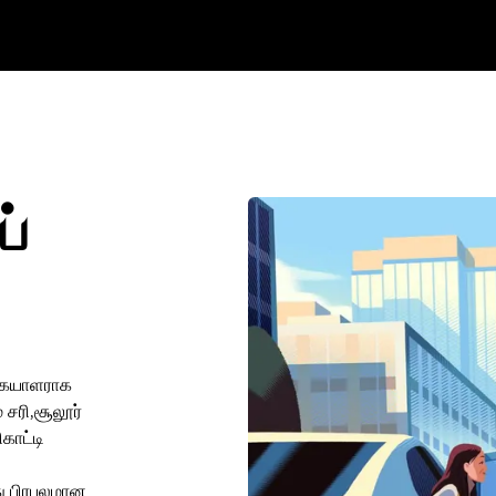
ப்
ுகையாளராக
 சரி,சூலூர்
காட்டி
து பிரபலமான