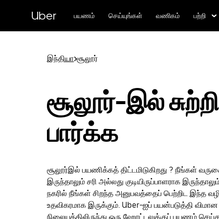
முதன்மைப்
பக்கத்திற்குச்
Uber
பயணம்
செய்யுங்கள்
வணிகம்
பற்றி
செல்லவும்
இந்தியா
>
சூலூர்
சூலூர்-இல் சுற்றி
பார்க்க
சூலூர்இல் பயணிக்கத் திட்டமிடுகிறது ? நீங்கள் வர
இருந்தாலும் சரி அல்லது குடியிருப்பாளராக இருந்தாலும்
நகரில் நீங்கள் சிறந்த அனுபவத்தைப் பெற்றிட இந்த வழி
உதவிகரமாக இருக்கும். Uber-ஐப் பயன்படுத்தி விமான
நிலையத்திலிருந்து ஒரு ஹோட்டலுக்குப் பயணம் செய்