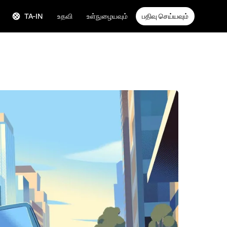
TA-IN
உதவி
உள்நுழையவும்
பதிவு செய்யவும்