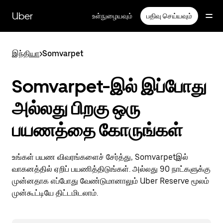
முதன்மைப்
பக்கத்திற்குச்
Uber
உள்நுழையவும்
பதிவு செய்யவும்
செல்லவும்
இந்தியா
>
Somvarpet
Somvarpet-இல் இப்போது
அல்லது பிறகு ஒரு
பயணத்தை கோருங்கள்
உங்கள் பயண விவரங்களைச் சேர்த்து, Somvarpetஇல்
வாகனத்தில் ஏறிப் பயணித்திடுங்கள். அல்லது 90 நாட்களுக்கு
முன்னதாக எப்போது வேண்டுமானாலும் Uber Reserve மூலம்
முன்கூட்டியே திட்டமிடலாம்.