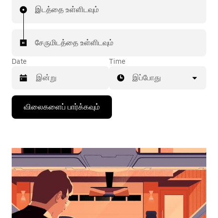
இடத்தை உள்ளிடவும்
சேருமிடத்தை உள்ளிடவும்
Date
Time
இப்போது
கீழ்நோக்கிய
விலைகளைப் பார்க்கவும்
அம்புக்குறியை
அழுத்தி
நாட்காட்டியைத்
தொடர்புகொள்ளவும்,
தேதியைத்
தேர்ந்தெடுக்கவும்.
நாட்காட்டியை
மூட
எஸ்கேப்
பொத்தான்
அழுத்தவும்.