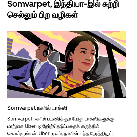
Somvarpet, இந்தியா-இல் சுற்றி
செல்லும் பிற வழிகள்
Somvarpet நகரில் டாக்ஸி
So
Somvarpet நகரில் பயணிக்கும் போது டாக்ஸிகளுக்கு
பொ
மாற்றாக Uber-ஐ தேர்ந்தெடுப்பதைக் கருத்தில்
வி
கொள்ளுங்கள். Uber மூலம், நாளின் எந்த நேரத்திலும்,
பய