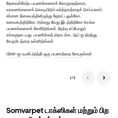
தேவைக்கேற்ப பயணங்களைக் கோருவதற்காக,
அர
வாகனங்களைக் கொடியிடும் வர்த்தகத்தைச் செய்யலாம்.
Ub
விமான நிலையத்திலிருந்து ஹோட்டலுக்கோ,
பக
உணவகத்திற்கோ அல்லது வேறு இடத்திற்கோ செல்ல
அல
பயணங்களைக் கோரிடுங்கள். தேர்வு எப்போதும்
Ub
உங்களுடையது. பயணிக்கத் தொடங்க, ஆப்-ஐ திறந்து
ஐப
சேருமிடத்தை உள்ளிடுங்கள்.
Ub
Uber-ஐ பயன்படுத்தி ஒரு பயணத்தை கோருங்கள்
1/3
Somvarpet டாக்ஸிகள் மற்றும் பிற