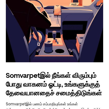
Somvarpetஇல் நீங்கள் விரும்பும்
போது வாகனம் ஓட்டி, உங்களுக்குத்
தேவையானதைச் சமைத்திடுங்கள்
Somvarpetஇல் பணம் சம்பாதியுங்கள் உங்கள்