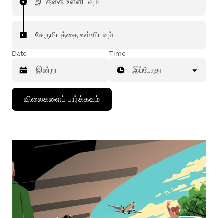
இடத்தை உள்ளிடவும்
சேருமிடத்தை உள்ளிடவும்
Date
Time
இப்போது
கீழ்நோக்கிய
விலைகளைப் பார்க்கவும்
அம்புக்குறியை
அழுத்தி
நாட்காட்டியைத்
தொடர்புகொள்ளவும்,
தேதியைத்
தேர்ந்தெடுக்கவும்.
நாட்காட்டியை
மூட
எஸ்கேப்
பொத்தான்
அழுத்தவும்.