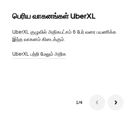
பெரிய வாகனங்கள் UberXL
கு
UberXL குழுவில் அதிகபட்சம் 6 பேர் வரை பயணிக்க
நீங்க
இந்த வாகனம் கிடைக்கும்.
உங்க
ஒவ்வ
UberXL பற்றி மேலும் அறிக
இறக்
குழு
1/4