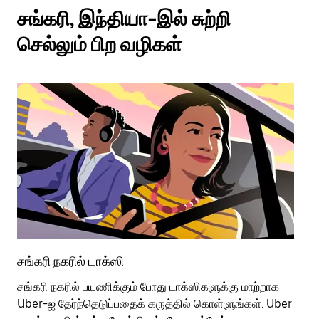
சங்கரி, இந்தியா-இல் சுற்றி
செல்லும் பிற வழிகள்
சங்கரி நகரில் டாக்ஸி
சங
சங்கரி நகரில் பயணிக்கும் போது டாக்ஸிகளுக்கு மாற்றாக
பொ
Uber-ஐ தேர்ந்தெடுப்பதைக் கருத்தில் கொள்ளுங்கள். Uber
வி