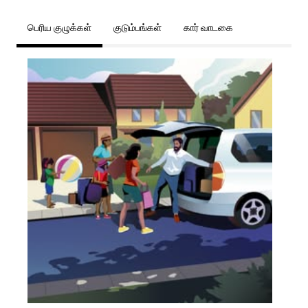
பெரிய குழுக்கள்
குடும்பங்கள்
கார் வாடகை