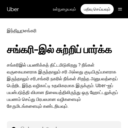
முதன்மைப்
பக்கத்திற்குச்
Uber
உள்நுழையவும்
பதிவு செய்யவும்
செல்லவும்
இந்தியா
>
சங்கரி
சங்கரி-இல் சுற்றிப் பார்க்க
சங்கரிஇல் பயணிக்கத் திட்டமிடுகிறது ? நீங்கள்
வருகையாளராக இருந்தாலும் சரி அல்லது குடியிருப்பாளராக
இருந்தாலும் சரி,சங்கரி நகரில் நீங்கள் சிறந்த அனுபவத்தைப்
பெற்றிட இந்த வழிகாட்டி உதவிகரமாக இருக்கும். Uber-ஐப்
பயன்படுத்தி விமான நிலையத்திலிருந்து ஒரு ஹோட்டலுக்குப்
பயணம் செய்து பிரபலமான வழிகளையும்
சேருமிடங்களையும் கண்டறியவும்.