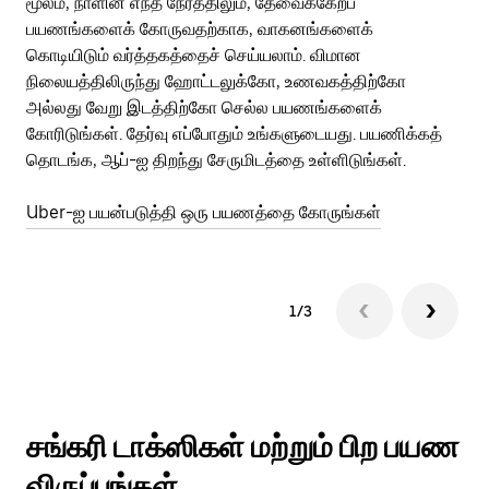
மூலம், நாளின் எந்த நேரத்திலும், தேவைக்கேற்ப
பய
பயணங்களைக் கோருவதற்காக, வாகனங்களைக்
அர
கொடியிடும் வர்த்தகத்தைச் செய்யலாம். விமான
Ub
நிலையத்திலிருந்து ஹோட்டலுக்கோ, உணவகத்திற்கோ
பக
அல்லது வேறு இடத்திற்கோ செல்ல பயணங்களைக்
அல
கோரிடுங்கள். தேர்வு எப்போதும் உங்களுடையது. பயணிக்கத்
பய
தொடங்க, ஆப்-ஐ திறந்து சேருமிடத்தை உள்ளிடுங்கள்.
Ub
Uber-ஐ பயன்படுத்தி ஒரு பயணத்தை கோருங்கள்
1/3
சங்கரி டாக்ஸிகள் மற்றும் பிற பயண
விருப்பங்கள்