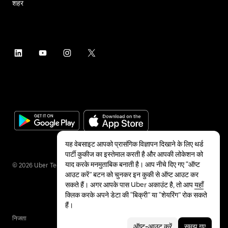
शहर
यह वेबसाइट आपको प्रासंगिक विज्ञापन दिखाने के लिए थर्ड
पार्टी कुकीज का इस्तेमाल करती है और आपकी लोकेशन को
याद करके मनमुताबिक बनाती है। आप नीचे दिए गए “ऑप्ट
©
2026
Uber Technologies Inc.
आउट करें” बटन को चुनकर इन कुकी से ऑप्ट आउट कर
सकते हैं। अगर आपके पास Uber अकाउंट है, तो आप
यहाँ
क्लिक करके अपने डेटा की “बिक्री” या “शेयरिंग” रोक सकते
हैं।
निजता
सुलभता
शर्तें
ऑप्ट-आउट करें
समझ गए