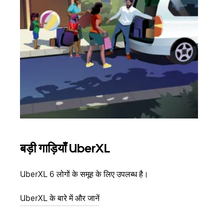
बड़ी गाड़ियाँ UberXL
समू
UberXL 6 लोगों के समूह के लिए उपलब्ध है।
जब आप
आमंत्
UberXL के बारे में और जानें
स्थान
ग्रुप 