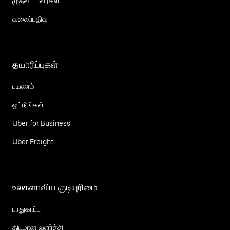
முதலீட்டாளர்கள்
வலைப்பதிவு
தயாரிப்புகள்
பயணம்
ஓட்டுங்கள்
Uber for Business
Uber Freight
உலகளாவிய குடியுரிமை
பாதுகாப்பு
திடமான வளர்ச்சி