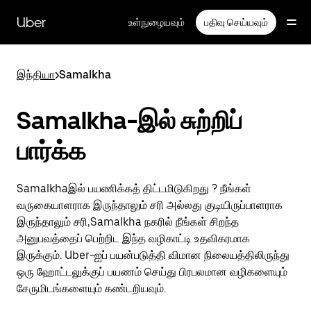
முதன்மைப்
பக்கத்திற்குச்
Uber
உள்நுழையவும்
பதிவு செய்யவும்
செல்லவும்
இந்தியா
>
Samalkha
Samalkha-இல் சுற்றிப்
பார்க்க
Samalkhaஇல் பயணிக்கத் திட்டமிடுகிறது ? நீங்கள்
வருகையாளராக இருந்தாலும் சரி அல்லது குடியிருப்பாளராக
இருந்தாலும் சரி,Samalkha நகரில் நீங்கள் சிறந்த
அனுபவத்தைப் பெற்றிட இந்த வழிகாட்டி உதவிகரமாக
இருக்கும். Uber-ஐப் பயன்படுத்தி விமான நிலையத்திலிருந்து
ஒரு ஹோட்டலுக்குப் பயணம் செய்து பிரபலமான வழிகளையும்
சேருமிடங்களையும் கண்டறியவும்.