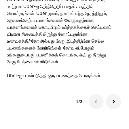
மாற்றாக Uber-ஐ தேர்ந்தெடுப்பதைக் கருத்தில்
வி
கொள்ளுங்கள். Uber மூலம், நாளின் எந்த நேரத்திலும்,
பய
தேவைக்கேற்ப பயணங்களைக் கோருவதற்காக,
அர
வாகனங்களைக் கொடியிடும் வர்த்தகத்தைச் செய்யலாம்.
Ub
விமான நிலையத்திலிருந்து ஹோட்டலுக்கோ,
பக
உணவகத்திற்கோ அல்லது வேறு இடத்திற்கோ செல்ல
அல
பயணங்களைக் கோரிடுங்கள். தேர்வு எப்போதும்
Ub
உங்களுடையது. பயணிக்கத் தொடங்க, ஆப்-ஐ திறந்து
ஐப
சேருமிடத்தை உள்ளிடுங்கள்.
Ub
Uber-ஐ பயன்படுத்தி ஒரு பயணத்தை கோருங்கள்
1/3