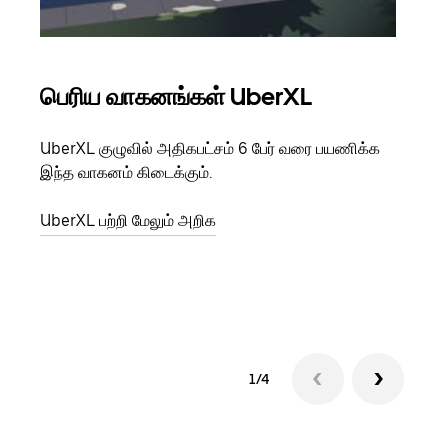
பெரிய வாகனங்கள் UberXL
கு
UberXL குழுவில் அதிகபட்சம் 6 பேர் வரை பயணிக்க
நீங்க
இந்த வாகனம் கிடைக்கும்.
உங்க
ஒவ்வ
UberXL பற்றி மேலும் அறிக
இறக்
குழு
1/4