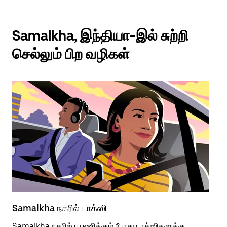
Samalkha, இந்தியா-இல் சுற்றி
செல்லும் பிற வழிகள்
Samalkha நகரில் டாக்ஸி
Sa
Samalkha நகரில் பயணிக்கும் போது டாக்ஸிகளுக்கு
பொ