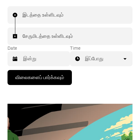
இடத்தை உள்ளிடவும்
சேருமிடத்தை உள்ளிடவும்
Date
Time
இப்போது
கீழ்நோக்கிய
விலைகளைப் பார்க்கவும்
அம்புக்குறியை
அழுத்தி
நாட்காட்டியைத்
தொடர்புகொள்ளவும்,
தேதியைத்
தேர்ந்தெடுக்கவும்.
நாட்காட்டியை
மூட
எஸ்கேப்
பொத்தான்
அழுத்தவும்.