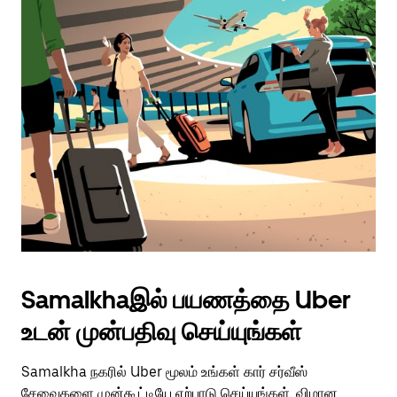
Samalkhaஇல் பயணத்தை Uber
உடன் முன்பதிவு செய்யுங்கள்
Samalkha நகரில் Uber மூலம் உங்கள் கார் சர்வீஸ்
சேவைகளை முன்கூட்டியே ஏற்பாடு செய்யுங்கள். விமான