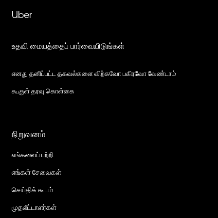
Uber
உதவி மையத்தைப் பார்வையிடுங்கள்
எனது தனிப்பட்ட தகவல்களை விற்கவோ பகிரவோ வேண்டாம்
கூகுள் தரவு கொள்கை
நிறுவனம்
எங்களைப் பற்றி
எங்கள் சேவைகள்
செய்திக் கூடம்
முதலீட்டாளர்கள்