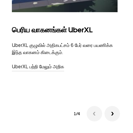
பெரிய வாகனங்கள் UberXL
கு
UberXL குழுவில் அதிகபட்சம் 6 பேர் வரை பயணிக்க
நீங்க
இந்த வாகனம் கிடைக்கும்.
உங்க
ஒவ்வ
UberXL பற்றி மேலும் அறிக
இறக்
குழு
1/4