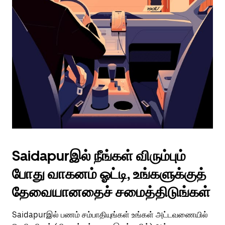
Saidapurஇல் நீங்கள் விரும்பும்
போது வாகனம் ஓட்டி, உங்களுக்குத்
தேவையானதைச் சமைத்திடுங்கள்
Saidapurஇல் பணம் சம்பாதியுங்கள் உங்கள் அட்டவணையில்