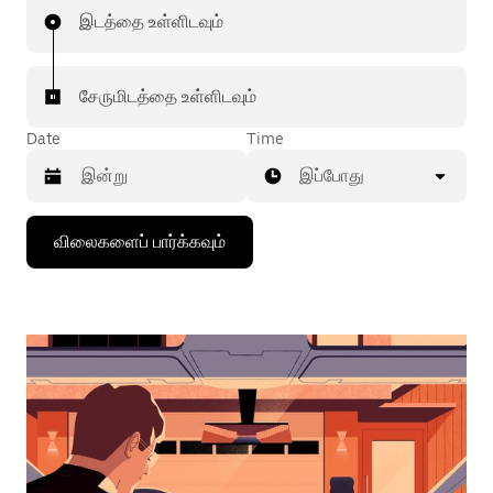
இடத்தை உள்ளிடவும்
சேருமிடத்தை உள்ளிடவும்
Date
Time
இப்போது
கீழ்நோக்கிய
விலைகளைப் பார்க்கவும்
அம்புக்குறியை
அழுத்தி
நாட்காட்டியைத்
தொடர்புகொள்ளவும்,
தேதியைத்
தேர்ந்தெடுக்கவும்.
நாட்காட்டியை
மூட
எஸ்கேப்
பொத்தான்
அழுத்தவும்.