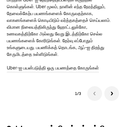
கொள்ளுங்கள். Uber மூலம், நாளின் எந்த நேரத்திலும்,
பய
தேவைக்கேற்ப பயணங்களைக் கோருவதற்காக,
அர
வாகனங்களைக் கொடியிடும் வர்த்தகத்தைச் செய்யலாம்.
Ub
விமான நிலையத்திலிருந்து ஹோட்டலுக்கோ,
பக
உணவகத்திற்கோ அல்லது வேறு இடத்திற்கோ செல்ல
அல
பயணங்களைக் கோரிடுங்கள். தேர்வு எப்போதும்
இன
உங்களுடையது. பயணிக்கத் தொடங்க, ஆப்-ஐ திறந்து
சேருமிடத்தை உள்ளிடுங்கள்.
Ub
Uber-ஐ பயன்படுத்தி ஒரு பயணத்தை கோருங்கள்
1/3