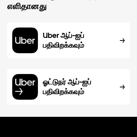
எளிதானது
Uber ஆப்-ஐப்
பதிவிறக்கவும்
ஓட்டுநர் ஆப்-ஐப்
பதிவிறக்கவும்