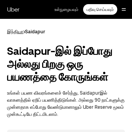
முதன்மைப்
பக்கத்திற்குச்
Uber
உள்நுழையவும்
பதிவு செய்யவும்
செல்லவும்
இந்தியா
>
Saidapur
Saidapur-இல் இப்போது
அல்லது பிறகு ஒரு
பயணத்தை கோருங்கள்
உங்கள் பயண விவரங்களைச் சேர்த்து, Saidapurஇல்
வாகனத்தில் ஏறிப் பயணித்திடுங்கள். அல்லது 90 நாட்களுக்கு
முன்னதாக எப்போது வேண்டுமானாலும் Uber Reserve மூலம்
முன்கூட்டியே திட்டமிடலாம்.