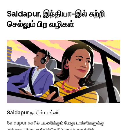
Saidapur, இந்தியா-இல் சுற்றி
செல்லும் பிற வழிகள்
Saidapur நகரில் டாக்ஸி
Sa
Saidapur நகரில் பயணிக்கும் போது டாக்ஸிகளுக்கு
பொ
மாற்றாக Uber-ஐ தேர்ந்தெடுப்பதைக் கருத்தில்
வி