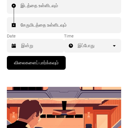
இடத்தை உள்ளிடவும்
சேருமிடத்தை உள்ளிடவும்
Date
Time
இப்போது
கீழ்நோக்கிய
விலைகளைப் பார்க்கவும்
அம்புக்குறியை
அழுத்தி
நாட்காட்டியைத்
தொடர்புகொள்ளவும்,
தேதியைத்
தேர்ந்தெடுக்கவும்.
நாட்காட்டியை
மூட
எஸ்கேப்
பொத்தான்
அழுத்தவும்.