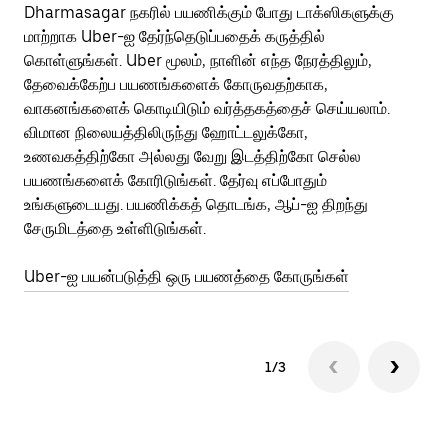
Dharmasagar நகரில் பயணிக்கும் போது டாக்ஸிகளுக்கு
பொ
மாற்றாக Uber-ஐ தேர்ந்தெடுப்பதைக் கருத்தில்
வி
கொள்ளுங்கள். Uber மூலம், நாளின் எந்த நேரத்திலும்,
பய
தேவைக்கேற்ப பயணங்களைக் கோருவதற்காக,
அர
வாகனங்களைக் கொடியிடும் வர்த்தகத்தைச் செய்யலாம்.
Ub
விமான நிலையத்திலிருந்து ஹோட்டலுக்கோ,
பக
உணவகத்திற்கோ அல்லது வேறு இடத்திற்கோ செல்ல
அல
பயணங்களைக் கோரிடுங்கள். தேர்வு எப்போதும்
Ub
உங்களுடையது. பயணிக்கத் தொடங்க, ஆப்-ஐ திறந்து
ஐப
சேருமிடத்தை உள்ளிடுங்கள்.
Ub
Uber-ஐ பயன்படுத்தி ஒரு பயணத்தை கோருங்கள்
1/3