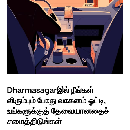
Dharmasagarஇல் நீங்கள்
விரும்பும் போது வாகனம் ஓட்டி,
உங்களுக்குத் தேவையானதைச்
சமைத்திடுங்கள்