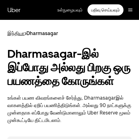
முதன்மைப்
பக்கத்திற்குச்
Uber
உள்நுழையவும்
பதிவு செய்யவும்
செல்லவும்
இந்தியா
>
Dharmasagar
Dharmasagar-இல்
இப்போது அல்லது பிறகு ஒரு
பயணத்தை கோருங்கள்
உங்கள் பயண விவரங்களைச் சேர்த்து, Dharmasagarஇல்
வாகனத்தில் ஏறிப் பயணித்திடுங்கள். அல்லது 90 நாட்களுக்கு
முன்னதாக எப்போது வேண்டுமானாலும் Uber Reserve மூலம்
முன்கூட்டியே திட்டமிடலாம்.