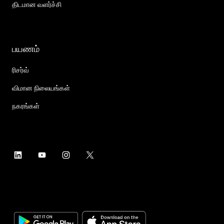
திடமான வளர்ச்சி
பயணம்
ரிசர்வ்
விமான நிலையங்கள்
நகரங்கள்