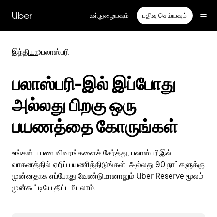
முதன்மைப்
பக்கத்திற்குச்
Uber
உள்நுழையவும்
பதிவு செய்யவும்
செல்லவும்
இந்தியா
>
பலாஸ்பரி
பலாஸ்பரி-இல் இப்போது
அல்லது பிறகு ஒரு
பயணத்தை கோருங்கள்
உங்கள் பயண விவரங்களைச் சேர்த்து, பலாஸ்பரிஇல்
வாகனத்தில் ஏறிப் பயணித்திடுங்கள். அல்லது 90 நாட்களுக்கு
முன்னதாக எப்போது வேண்டுமானாலும் Uber Reserve மூலம்
முன்கூட்டியே திட்டமிடலாம்.