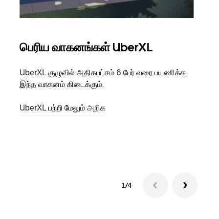
பெரிய வாகனங்கள் UberXL
கு
UberXL குழுவில் அதிகபட்சம் 6 பேர் வரை பயணிக்க
நீங்க
இந்த வாகனம் கிடைக்கும்.
உங்க
ஒவ்வ
UberXL பற்றி மேலும் அறிக
இறக்
குழு
1/4