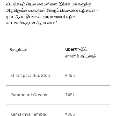
விட மிகவும் பிரபலமாக உள்ளன. இங்கே, உங்களுக்கு
அருகிலுள்ள பயணிகள் கோரும் பிரபலமான வழிகளை—
டிராப் ஆஃப் இடங்கள் மற்றும் சராசரி வழிக்
கட்டணங்களுடன் ஆராயலாம்.*
சேருமிடம்
UberX*-இல்
சராசரிக் கட்டணம்
Khanapara Bus Stop
₹495
Paramount Greens
₹492
Kamakhya Temple
₹365