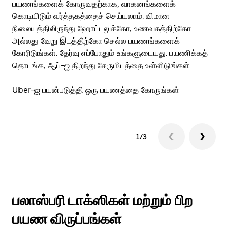
பயணங்களைக் கோருவதற்காக, வாகனங்களைக்
அர
கொடியிடும் வர்த்தகத்தைச் செய்யலாம். விமான
Ub
நிலையத்திலிருந்து ஹோட்டலுக்கோ, உணவகத்திற்கோ
பக
அல்லது வேறு இடத்திற்கோ செல்ல பயணங்களைக்
அல
கோரிடுங்கள். தேர்வு எப்போதும் உங்களுடையது. பயணிக்கத்
இன
தொடங்க, ஆப்-ஐ திறந்து சேருமிடத்தை உள்ளிடுங்கள்.
Ub
Uber-ஐ பயன்படுத்தி ஒரு பயணத்தை கோருங்கள்
1/3
பலாஸ்பரி டாக்ஸிகள் மற்றும் பிற
பயண விருப்பங்கள்