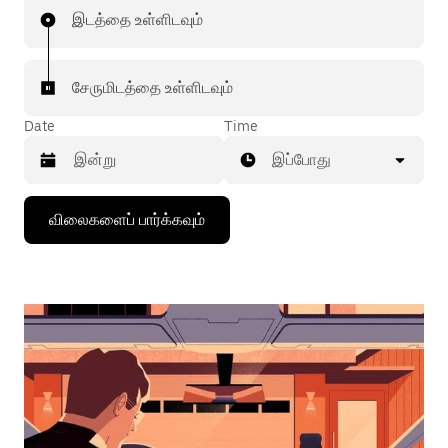
இடத்தை உள்ளிடவும்
சேருமிடத்தை உள்ளிடவும்
Date
Time
இப்போது
கீழ்நோக்கிய
விலைகளைப் பார்க்கவும்
அம்புக்குறியை
அழுத்தி
நாட்காட்டியைத்
தொடர்புகொள்ளவும்,
தேதியைத்
தேர்ந்தெடுக்கவும்.
நாட்காட்டியை
மூட
எஸ்கேப்
பொத்தான்
அழுத்தவும்.