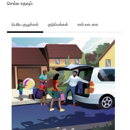
செல்ல உதவும்.
பெரிய குழுக்கள்
குடும்பங்கள்
கார் வாடகை