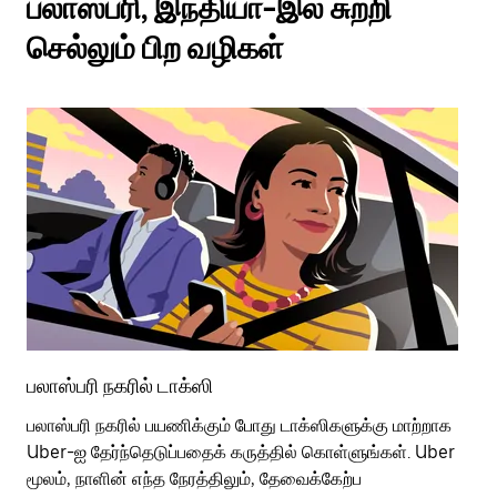
பலாஸ்பரி, இந்தியா-இல் சுற்றி
செல்லும் பிற வழிகள்
பலாஸ்பரி நகரில் டாக்ஸி
பல
பலாஸ்பரி நகரில் பயணிக்கும் போது டாக்ஸிகளுக்கு மாற்றாக
பொ
Uber-ஐ தேர்ந்தெடுப்பதைக் கருத்தில் கொள்ளுங்கள். Uber
வி
மூலம், நாளின் எந்த நேரத்திலும், தேவைக்கேற்ப
பய