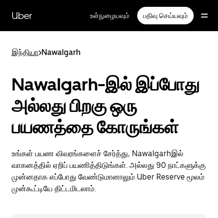
முதன்மைப்
பக்கத்திற்குச்
Uber
உள்நுழையவும்
பதிவு செய்யவும்
செல்லவும்
இந்தியா
>
Nawalgarh
Nawalgarh-இல் இப்போது
அல்லது பிறகு ஒரு
பயணத்தை கோருங்கள்
உங்கள் பயண விவரங்களைச் சேர்த்து, Nawalgarhஇல்
வாகனத்தில் ஏறிப் பயணித்திடுங்கள். அல்லது 90 நாட்களுக்கு
முன்னதாக எப்போது வேண்டுமானாலும் Uber Reserve மூலம்
முன்கூட்டியே திட்டமிடலாம்.