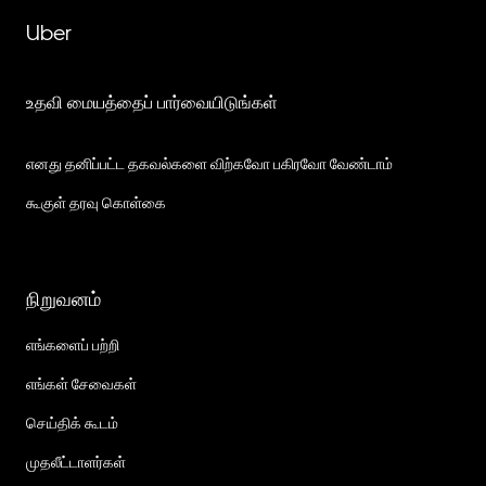
Uber
உதவி மையத்தைப் பார்வையிடுங்கள்
எனது தனிப்பட்ட தகவல்களை விற்கவோ பகிரவோ வேண்டாம்
கூகுள் தரவு கொள்கை
நிறுவனம்
எங்களைப் பற்றி
எங்கள் சேவைகள்
செய்திக் கூடம்
முதலீட்டாளர்கள்