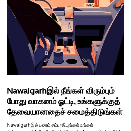
Nawalgarhஇல் நீங்கள் விரும்பும்
போது வாகனம் ஓட்டி, உங்களுக்குத்
தேவையானதைச் சமைத்திடுங்கள்
Nawalgarhஇல் பணம் சம்பாதியுங்கள் உங்கள்