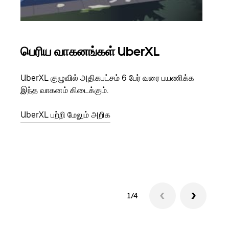
பெரிய வாகனங்கள் UberXL
கு
UberXL குழுவில் அதிகபட்சம் 6 பேர் வரை பயணிக்க
நீங்க
இந்த வாகனம் கிடைக்கும்.
உங்க
ஒவ்வ
UberXL பற்றி மேலும் அறிக
இறக்
குழு
1/4