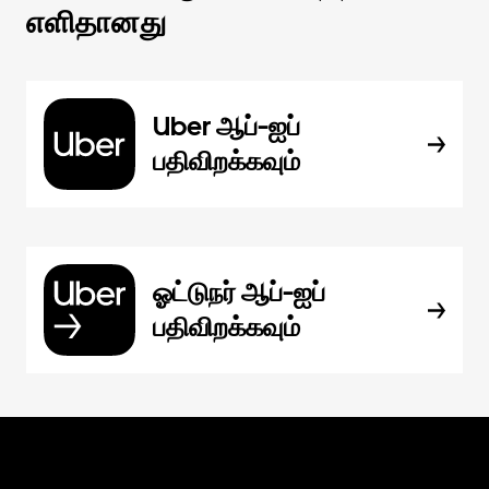
எளிதானது
Uber ஆப்-ஐப்
பதிவிறக்கவும்
ஓட்டுநர் ஆப்-ஐப்
பதிவிறக்கவும்