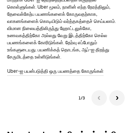
கொள்ளுங்கள். Uber மூலம், நாளின் எந்த நேரத்திலும்,
பய
தேவைக்கேற்ப பயணங்களைக் கோருவதற்காக,
அர
வாகனங்களைக் கொடியிடும் வர்த்தகத்தைச் செய்யலாம்.
Ub
விமான நிலையத்திலிருந்து ஹோட்டலுக்கோ,
பக
உணவகத்திற்கோ அல்லது வேறு இடத்திற்கோ செல்ல
அல
பயணங்களைக் கோரிடுங்கள். தேர்வு எப்போதும்
Ub
உங்களுடையது. பயணிக்கத் தொடங்க, ஆப்-ஐ திறந்து
ஐப
சேருமிடத்தை உள்ளிடுங்கள்.
Ub
Uber-ஐ பயன்படுத்தி ஒரு பயணத்தை கோருங்கள்
1/3