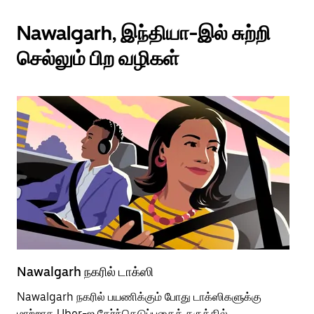
Nawalgarh, இந்தியா-இல் சுற்றி
செல்லும் பிற வழிகள்
Nawalgarh நகரில் டாக்ஸி
Na
Nawalgarh நகரில் பயணிக்கும் போது டாக்ஸிகளுக்கு
பொ
மாற்றாக Uber-ஐ தேர்ந்தெடுப்பதைக் கருத்தில்
வி