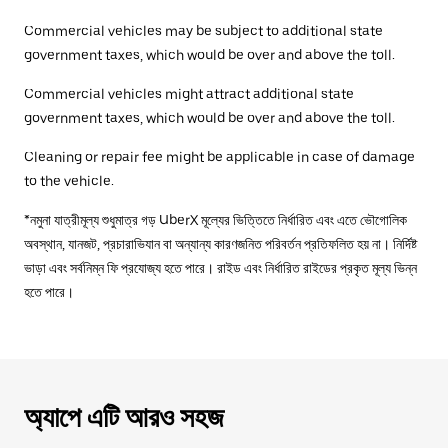
Commercial vehicles may be subject to additional state
government taxes, which would be over and above the toll.
Commercial vehicles might attract additional state
government taxes, which would be over and above the toll.
Cleaning or repair fee might be applicable in case of damage
to the vehicle.
*নমুনা যাত্রীমূল্য শুধুমাত্র গড় UberX মূল্যের ভিত্তিতে নির্ধারিত এবং এতে ভৌগোলিক
অবস্থান, যানজট, প্রচারাভিযান বা অন্যান্য কারণজনিত পরিবর্তন প্রতিফলিত হয় না। নির্দিষ্ট
ভাড়া এবং সর্বনিম্ন ফি প্রযোজ্য হতে পারে। রাইড এবং নির্ধারিত রাইডের প্রকৃত মূল্য ভিন্ন
হতে পারে।
অ্যাপে এটি আরও সহজ