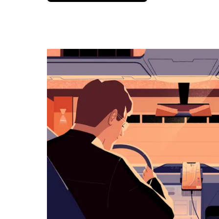
அழுத்தி
நாட்காட்டியைத்
தொடர்புகொள்ளவும்,
தேதியைத்
தேர்ந்தெடுக்கவும்.
நாட்காட்டியை
மூட
எஸ்கேப்
பொத்தான்
அழுத்தவும்.