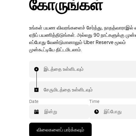
கோருங்கள்
உங்கள் பயண விவரங்களைச் சேர்த்து, நாதத்வாராஇல் 
ஏறிப் பயணித்திடுங்கள். அல்லது 90 நாட்களுக்கு மு
எப்போது வேண்டுமானாலும் Uber Reserve மூலம்
முன்கூட்டியே திட்டமிடலாம்.
இடத்தை உள்ளிடவும்
சேருமிடத்தை உள்ளிடவும்
Date
Time
இப்போது
கீழ்நோக்கிய
விலைகளைப் பார்க்கவும்
அம்புக்குறியை