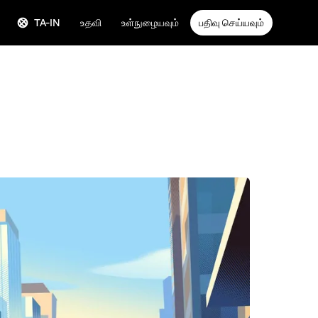
TA-IN
உதவி
உள்நுழையவும்
பதிவு செய்யவும்