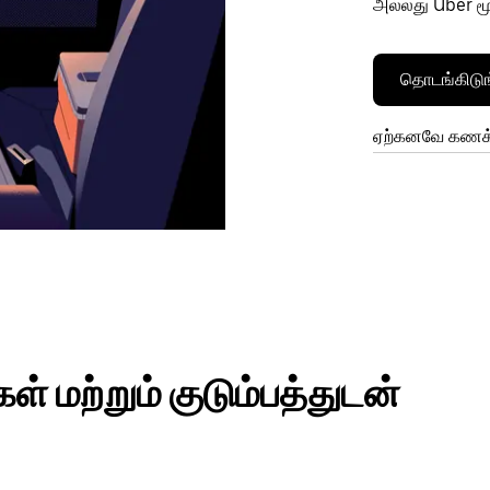
அல்லது Uber மூ
தொடங்கிடுங
ஏற்கனவே கணக்க
் மற்றும் குடும்பத்துடன்