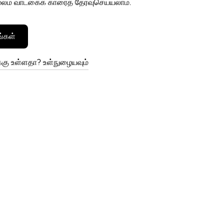
லம் வாடகைக் காரைத் தேர்வுசெய்யலாம்.
்கள்
ு உள்ளதா? உள்நுழையவும்