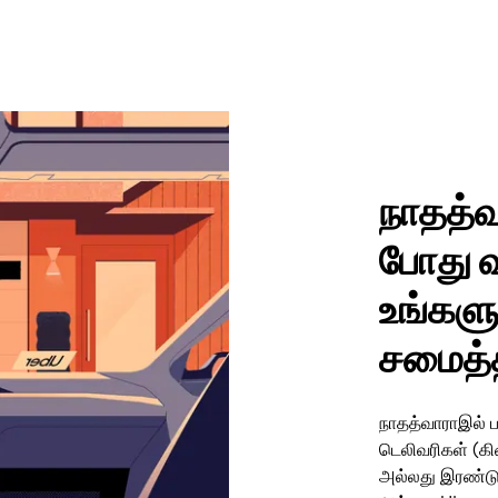
நாதத்வா
போது வ
உங்கள
சமைத்த
நாதத்வாராஇல் 
டெலிவரிகள் (க
அல்லது இரண்டும