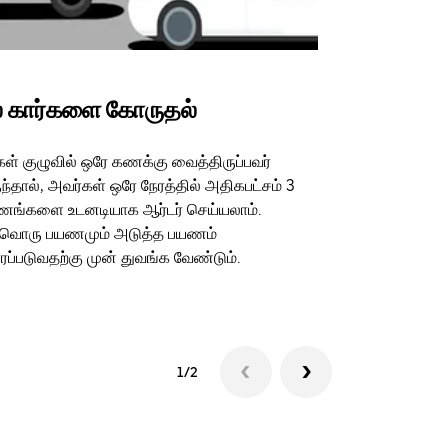
 கார்களை கோருதல்
Uber Shu
கள் குழுவில் ஒரே கணக்கு வைத்திருப்பவர்
எங்கள் ஷட்டில்
ந்தால், அவர்கள் ஒரே நேரத்தில் அதிகபட்சம் 3
நிலைய வழிகள் ம
ங்களை உடனடியாக ஆர்டர் செய்யலாம்.
இடங்களுக்கு 
்வொரு பயணமும் அடுத்த பயணம்
ப்படுவதற்கு முன் துவங்க வேண்டும்.
ஷட்டில் கிடைப்
1/2