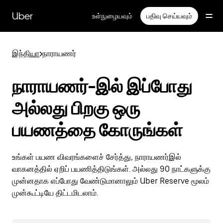
முதன்மைப்
பக்கத்திற்குச்
Uber
உள்நுழையவும்
பதிவு செய்யவும்
செல்லவும்
இந்தியா
>
நாராயணர்
நாராயணர்-இல் இப்போது
அல்லது பிறகு ஒரு
பயணத்தை கோருங்கள்
உங்கள் பயண விவரங்களைச் சேர்த்து, நாராயணர்இல்
வாகனத்தில் ஏறிப் பயணித்திடுங்கள். அல்லது 90 நாட்களுக்கு
முன்னதாக எப்போது வேண்டுமானாலும் Uber Reserve மூலம்
முன்கூட்டியே திட்டமிடலாம்.