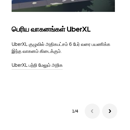
பெரிய வாகனங்கள் UberXL
கு
UberXL குழுவில் அதிகபட்சம் 6 பேர் வரை பயணிக்க
நீங்க
இந்த வாகனம் கிடைக்கும்.
உங்க
ஒவ்வ
UberXL பற்றி மேலும் அறிக
இறக்
குழு
1/4