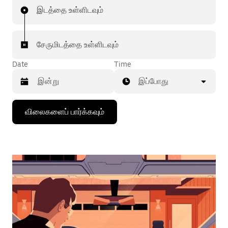
இடத்தை உள்ளிடவும்
சேருமிடத்தை உள்ளிடவும்
Date
Time
இப்போது
கீழ்நோக்கிய
விலைகளைப் பார்க்கவும்
அம்புக்குறியை
அழுத்தி
நாட்காட்டியைத்
தொடர்புகொள்ளவும்,
தேதியைத்
தேர்ந்தெடுக்கவும்.
நாட்காட்டியை
மூட
எஸ்கேப்
பொத்தான்
அழுத்தவும்.