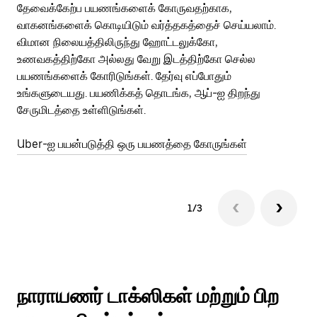
தேவைக்கேற்ப பயணங்களைக் கோருவதற்காக,
அர
வாகனங்களைக் கொடியிடும் வர்த்தகத்தைச் செய்யலாம்.
Ub
விமான நிலையத்திலிருந்து ஹோட்டலுக்கோ,
பக
உணவகத்திற்கோ அல்லது வேறு இடத்திற்கோ செல்ல
அல
பயணங்களைக் கோரிடுங்கள். தேர்வு எப்போதும்
இன
உங்களுடையது. பயணிக்கத் தொடங்க, ஆப்-ஐ திறந்து
சேருமிடத்தை உள்ளிடுங்கள்.
Ub
Uber-ஐ பயன்படுத்தி ஒரு பயணத்தை கோருங்கள்
1/3
நாராயணர் டாக்ஸிகள் மற்றும் பிற