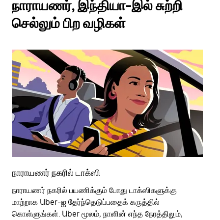
நாராயணர், இந்தியா-இல் சுற்றி
செல்லும் பிற வழிகள்
நாராயணர் நகரில் டாக்ஸி
நா
நாராயணர் நகரில் பயணிக்கும் போது டாக்ஸிகளுக்கு
பொ
மாற்றாக Uber-ஐ தேர்ந்தெடுப்பதைக் கருத்தில்
வி
கொள்ளுங்கள். Uber மூலம், நாளின் எந்த நேரத்திலும்,
பய