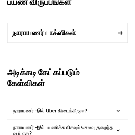
பயண விருப்பங்கள்
நாராயணர் டாக்ஸிகள்
அடிக்கடி கேட்கப்படும்
கேள்விகள்
நாராயணர் -இல் Uber கிடைக்கிறதா?
நாராயணர் -இல் பயணிக்க மிகவும் செலவு குறைந்த
வழி எது?