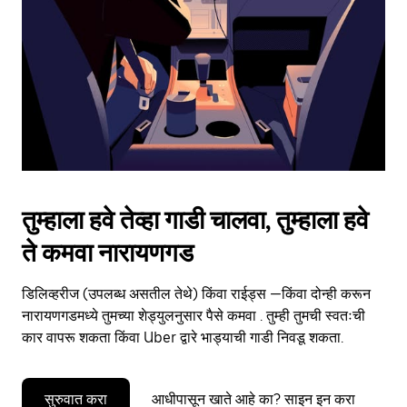
to
close
the
calendar.
तुम्हाला हवे तेव्हा गाडी चालवा, तुम्हाला हवे
ते कमवा नारायणगड
डिलिव्हरीज (उपलब्ध असतील तेथे) किंवा राईड्स —किंवा दोन्ही करून
नारायणगडमध्ये तुमच्या शेड्युलनुसार पैसे कमवा . तुम्ही तुमची स्वतःची
कार वापरू शकता किंवा Uber द्वारे भाड्याची गाडी निवडू शकता.
सुरुवात करा
आधीपासून खाते आहे का? साइन इन करा