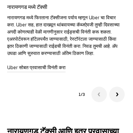
नारायणगड मध्ये टॅक्सी
ना
नारायणगड मध्ये फिरताना टॅक्सीजना पर्याय म्हणून Uber चा विचार
सा
करा. Uber सह, हात दाखवून थांबवायच्या कॅब्जऐवजी तुम्ही दिवसाच्या
आहे
अगदी कोणत्याही वेळी मागणीनुसार राईड्सची विनंती करू शकता.
कर
एअरपोर्टवरून हॉटेलपर्यंत जाण्यासाठी, रेस्टॉरंटला जाण्यासाठी किंवा
पा
इतर‍ ठिकाणी जाण्यासाठी राईडची विनंती करा. निवड तुमची आहे. ॲप
की
उघडा आणि सुरुवात करण्यासाठी अंतिम ठिकाण लिहा.
वाप
Uber सोबत प्रवासाची विनंती करा
Ub
1/3
नारायणगड टॅक्सी आणि इतर प्रवासाच्या