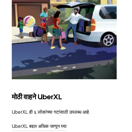
मोठी वाहने UberXL
समू
UberXL ही ६ लोकांच्या गटांसाठी उपलब्ध आहे.
जेव्हा
प्रवास
UberXL बद्दल अधिक जाणून घ्या
पिकअप