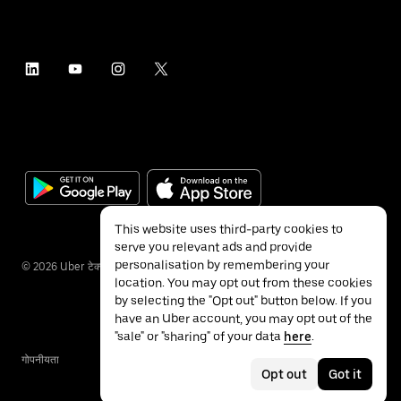
This website uses third-party cookies to
serve you relevant ads and provide
personalisation by remembering your
©
2026
Uber टेक्नॉलॉजीज इंक.
location. You may opt out from these cookies
by selecting the "Opt out" button below. If you
have an Uber account, you may opt out of the
"sale" or "sharing" of your data
here
.
गोपनीयता
ॲक्सेसिबिलिटी
नियम
Opt out
Got it