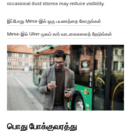
occasional dust storms may reduce visibility.
இப்போது Mesa-இல் ஒரு பயணத்தை கோருங்கள்
Mesa-இல் Uber மூலம் கார் வாடகைகளைத் தேடுங்கள்
பொது போக்குவரத்து