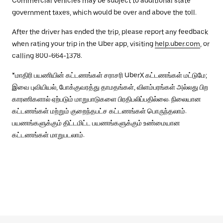
Commercial vehicles may be subject to additional state
government taxes, which would be over and above the toll.
After the driver has ended the trip, please report any feedback
when rating your trip in the Uber app, visiting
help.uber.com
, or
calling 800-664-1378.
*மாதிரி பயணியின் கட்டணங்கள் சராசரி UberX கட்டணங்கள் மட்டுமே;
இவை புவியியல், போக்குவரத்து தாமதங்கள், விளம்பரங்கள் அல்லது பிற
காரணிகளால் ஏற்படும் மாறுபாடுகளை பிரதிபலிப்பதில்லை. நிலையான
கட்டணங்கள் மற்றும் குறைந்தபட்ச கட்டணங்கள் பொருந்தலாம்.
பயணங்களுக்கும் திட்டமிட்ட பயணங்களுக்கும் உண்மையான
கட்டணங்கள் மாறுபடலாம்.