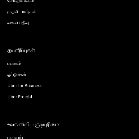
செய்திக் கூடம்
முதலீட்டாளர்கள்
வலைப்பதிவு
தயாரிப்புகள்
பயணம்
ஓட்டுங்கள்
Uber for Business
Uber Freight
உலகளாவிய குடியுரிமை
பாதுகாப்பு