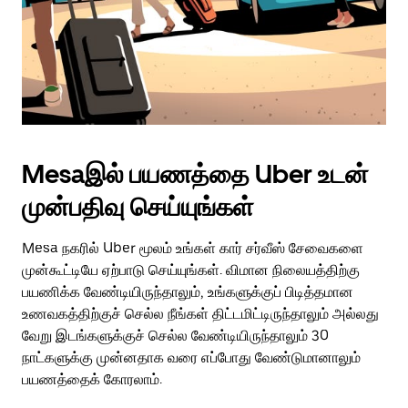
Mesaஇல் பயணத்தை Uber உடன்
முன்பதிவு செய்யுங்கள்
Mesa நகரில் Uber மூலம் உங்கள் கார் சர்வீஸ் சேவைகளை
முன்கூட்டியே ஏற்பாடு செய்யுங்கள். விமான நிலையத்திற்கு
பயணிக்க வேண்டியிருந்தாலும், உங்களுக்குப் பிடித்தமான
உணவகத்திற்குச் செல்ல நீங்கள் திட்டமிட்டிருந்தாலும் அல்லது
வேறு இடங்களுக்குச் செல்ல வேண்டியிருந்தாலும் 30
நாட்களுக்கு முன்னதாக வரை எப்போது வேண்டுமானாலும்
பயணத்தைக் கோரலாம்.