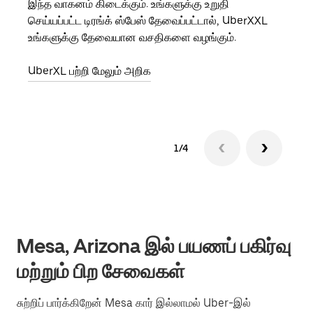
இந்த வாகனம் கிடைக்கும். உங்களுக்கு உறுதி
உங்க
செய்யப்பட்ட டிரங்க் ஸ்பேஸ் தேவைப்பட்டால், UberXXL
ஒவ்வ
உங்களுக்கு தேவையான வசதிகளை வழங்கும்.
இறக்
UberXL பற்றி மேலும் அறிக
குழு
1/4
Mesa, Arizona இல் பயணப் பகிர்வு
மற்றும் பிற சேவைகள்
சுற்றிப் பார்க்கிறேன் Mesa கார் இல்லாமல் Uber-இல்