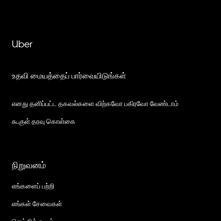
Uber
உதவி மையத்தைப் பார்வையிடுங்கள்
எனது தனிப்பட்ட தகவல்களை விற்கவோ பகிரவோ வேண்டாம்
கூகுள் தரவு கொள்கை
நிறுவனம்
எங்களைப் பற்றி
எங்கள் சேவைகள்