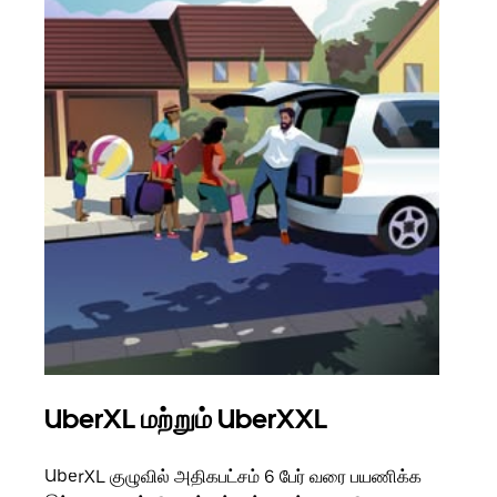
UberXL மற்றும் UberXXL
கு
UberXL குழுவில் அதிகபட்சம் 6 பேர் வரை பயணிக்க
நீங்க