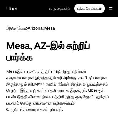
முதன்மைப்
பக்கத்திற்குச்
Uber
உள்நுழையவும்
பதிவு செய்யவும்
செல்லவும்
அமெரிக்கா
>
Arizona
>
Mesa
Mesa, AZ-இல் சுற்றிப்
பார்க்க
Mesaஇல் பயணிக்கத் திட்டமிடுகிறது ? நீங்கள்
வருகையாளராக இருந்தாலும் சரி அல்லது குடியிருப்பாளராக
இருந்தாலும் சரி,Mesa நகரில் நீங்கள் சிறந்த அனுபவத்தைப்
பெற்றிட இந்த வழிகாட்டி உதவிகரமாக இருக்கும். Uber-ஐப்
பயன்படுத்தி விமான நிலையத்திலிருந்து ஒரு ஹோட்டலுக்குப்
பயணம் செய்து பிரபலமான வழிகளையும்
சேருமிடங்களையும் கண்டறியவும்.