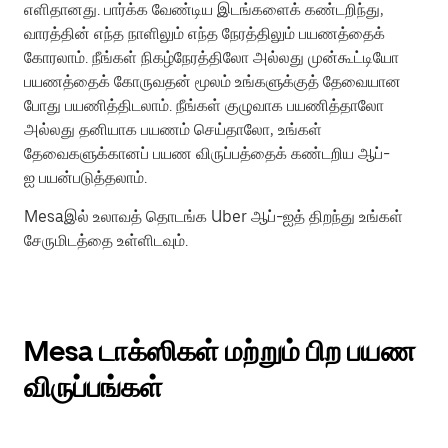
எளிதானது. பார்க்க வேண்டிய இடங்களைக் கண்டறிந்து,
வாரத்தின் எந்த நாளிலும் எந்த நேரத்திலும் பயணத்தைக்
கோரலாம். நீங்கள் நிகழ்நேரத்திலோ அல்லது முன்கூட்டியோ
பயணத்தைக் கோருவதன் மூலம் உங்களுக்குத் தேவையான
போது பயணித்திடலாம். நீங்கள் குழுவாக பயணித்தாலோ
அல்லது தனியாக பயணம் செய்தாலோ, உங்கள்
தேவைகளுக்கானப் பயண விருப்பத்தைக் கண்டறிய ஆப்-
ஐ பயன்படுத்தலாம்.
Mesaஇல் உலாவத் தொடங்க Uber ஆப்-ஐத் திறந்து உங்கள்
சேருமிடத்தை உள்ளிடவும்.
Mesa டாக்ஸிகள் மற்றும் பிற பயண
விருப்பங்கள்