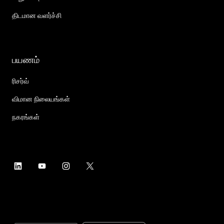
திடமான வளர்ச்சி
பயணம்
ரிசர்வ்
விமான நிலையங்கள்
நகரங்கள்