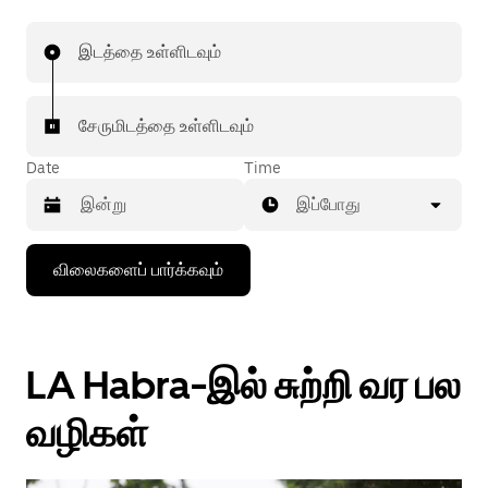
இடத்தை உள்ளிடவும்
சேருமிடத்தை உள்ளிடவும்
Date
Time
இப்போது
கீழ்நோக்கிய
விலைகளைப் பார்க்கவும்
அம்புக்குறியை
அழுத்தி
நாட்காட்டியைத்
தொடர்புகொள்ளவும்,
தேதியைத்
LA Habra-இல் சுற்றி வர பல
தேர்ந்தெடுக்கவும்.
நாட்காட்டியை
மூட
வழிகள்
எஸ்கேப்
பொத்தான்
அழுத்தவும்.