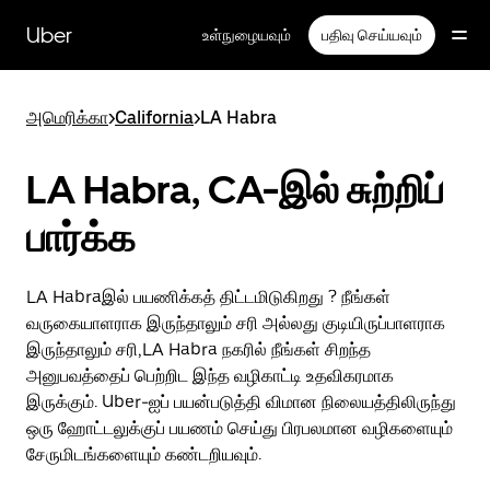
முதன்மைப்
பக்கத்திற்குச்
Uber
உள்நுழையவும்
பதிவு செய்யவும்
செல்லவும்
அமெரிக்கா
>
California
>
LA Habra
LA Habra, CA-இல் சுற்றிப்
பார்க்க
LA Habraஇல் பயணிக்கத் திட்டமிடுகிறது ? நீங்கள்
வருகையாளராக இருந்தாலும் சரி அல்லது குடியிருப்பாளராக
இருந்தாலும் சரி,LA Habra நகரில் நீங்கள் சிறந்த
அனுபவத்தைப் பெற்றிட இந்த வழிகாட்டி உதவிகரமாக
இருக்கும். Uber-ஐப் பயன்படுத்தி விமான நிலையத்திலிருந்து
ஒரு ஹோட்டலுக்குப் பயணம் செய்து பிரபலமான வழிகளையும்
சேருமிடங்களையும் கண்டறியவும்.