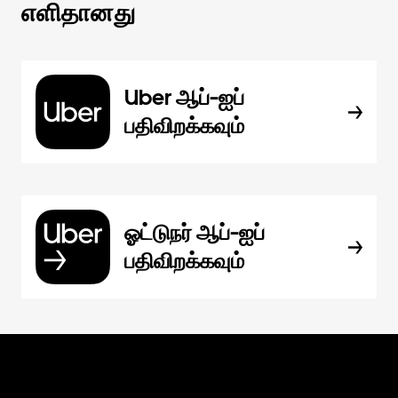
எளிதானது
Uber ஆப்-ஐப்
பதிவிறக்கவும்
ஓட்டுநர் ஆப்-ஐப்
பதிவிறக்கவும்