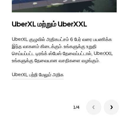
UberXL மற்றும் UberXXL
கு
UberXL குழுவில் அதிகபட்சம் 6 பேர் வரை பயணிக்க
நீங்க
இந்த வாகனம் கிடைக்கும். உங்களுக்கு உறுதி
உங்க
செய்யப்பட்ட டிரங்க் ஸ்பேஸ் தேவைப்பட்டால், UberXXL
ஒவ்வ
உங்களுக்கு தேவையான வசதிகளை வழங்கும்.
இறக்
UberXL பற்றி மேலும் அறிக
குழு
1/4