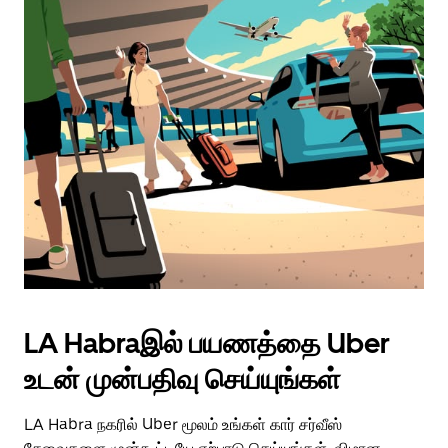
LA Habraஇல் பயணத்தை Uber
உடன் முன்பதிவு செய்யுங்கள்
LA Habra நகரில் Uber மூலம் உங்கள் கார் சர்வீஸ்