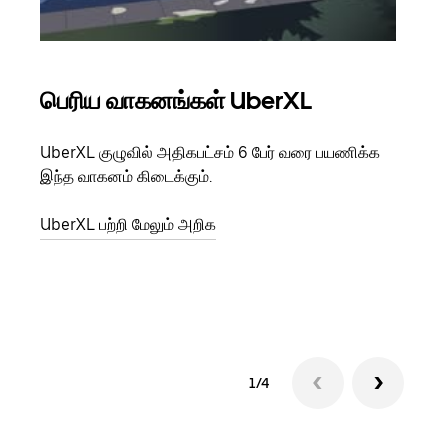
பெரிய வாகனங்கள் UberXL
கு
UberXL குழுவில் அதிகபட்சம் 6 பேர் வரை பயணிக்க
நீங்க
இந்த வாகனம் கிடைக்கும்.
உங்க
ஒவ்வ
UberXL பற்றி மேலும் அறிக
இறக்
குழு
1/4