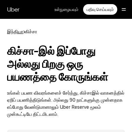
முதன்மைப்
பக்கத்திற்குச்
Uber
உள்நுழையவும்
பதிவு செய்யவும்
செல்லவும்
இந்தியா
>
கிச்சா
கிச்சா-இல் இப்போது
அல்லது பிறகு ஒரு
பயணத்தை கோருங்கள்
உங்கள் பயண விவரங்களைச் சேர்த்து, கிச்சாஇல் வாகனத்தில்
ஏறிப் பயணித்திடுங்கள். அல்லது 90 நாட்களுக்கு முன்னதாக
எப்போது வேண்டுமானாலும் Uber Reserve மூலம்
முன்கூட்டியே திட்டமிடலாம்.