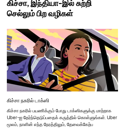
கிச்சா, இந்தியா-இல் சுற்றி
செல்லும் பிற வழிகள்
கிச்சா நகரில் டாக்ஸி
கி
கிச்சா நகரில் பயணிக்கும் போது டாக்ஸிகளுக்கு மாற்றாக
பொ
Uber-ஐ தேர்ந்தெடுப்பதைக் கருத்தில் கொள்ளுங்கள். Uber
வி
மூலம், நாளின் எந்த நேரத்திலும், தேவைக்கேற்ப
பய