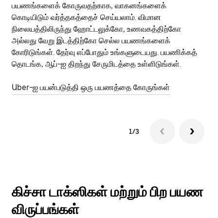
பயணங்களைக் கோருவதற்காக, வாகனங்களைக்
அர
கொடியிடும் வர்த்தகத்தைச் செய்யலாம். விமான
Ub
நிலையத்திலிருந்து ஹோட்டலுக்கோ, உணவகத்திற்கோ
பக
அல்லது வேறு இடத்திற்கோ செல்ல பயணங்களைக்
அல
கோரிடுங்கள். தேர்வு எப்போதும் உங்களுடையது. பயணிக்கத்
பய
தொடங்க, ஆப்-ஐ திறந்து சேருமிடத்தை உள்ளிடுங்கள்.
Ub
Uber-ஐ பயன்படுத்தி ஒரு பயணத்தை கோருங்கள்
1/3
கிச்சா டாக்ஸிகள் மற்றும் பிற பயண
விருப்பங்கள்