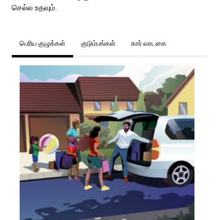
செல்ல உதவும்.
பெரிய குழுக்கள்
குடும்பங்கள்
கார் வாடகை