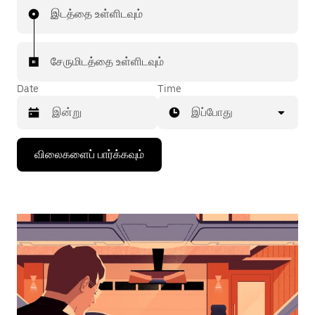
இடத்தை உள்ளிடவும்
சேருமிடத்தை உள்ளிடவும்
Date
Time
இப்போது
கீழ்நோக்கிய
விலைகளைப் பார்க்கவும்
அம்புக்குறியை
அழுத்தி
நாட்காட்டியைத்
தொடர்புகொள்ளவும்,
தேதியைத்
தேர்ந்தெடுக்கவும்.
நாட்காட்டியை
மூட
எஸ்கேப்
பொத்தான்
அழுத்தவும்.