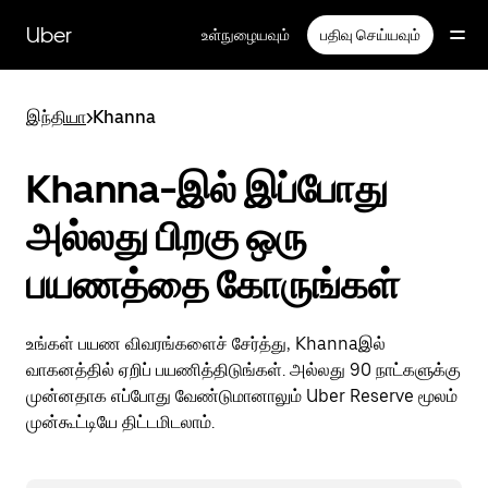
முதன்மைப்
பக்கத்திற்குச்
Uber
உள்நுழையவும்
பதிவு செய்யவும்
செல்லவும்
இந்தியா
>
Khanna
Khanna-இல் இப்போது
அல்லது பிறகு ஒரு
பயணத்தை கோருங்கள்
உங்கள் பயண விவரங்களைச் சேர்த்து, Khannaஇல்
வாகனத்தில் ஏறிப் பயணித்திடுங்கள். அல்லது 90 நாட்களுக்கு
முன்னதாக எப்போது வேண்டுமானாலும் Uber Reserve மூலம்
முன்கூட்டியே திட்டமிடலாம்.