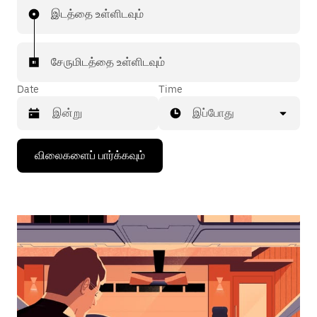
இடத்தை உள்ளிடவும்
சேருமிடத்தை உள்ளிடவும்
Date
Time
இப்போது
கீழ்நோக்கிய
விலைகளைப் பார்க்கவும்
அம்புக்குறியை
அழுத்தி
நாட்காட்டியைத்
தொடர்புகொள்ளவும்,
தேதியைத்
தேர்ந்தெடுக்கவும்.
நாட்காட்டியை
மூட
எஸ்கேப்
பொத்தான்
அழுத்தவும்.