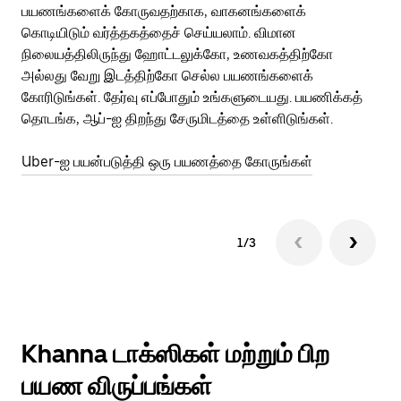
பயணங்களைக் கோருவதற்காக, வாகனங்களைக்
அர
கொடியிடும் வர்த்தகத்தைச் செய்யலாம். விமான
Ub
நிலையத்திலிருந்து ஹோட்டலுக்கோ, உணவகத்திற்கோ
பக
அல்லது வேறு இடத்திற்கோ செல்ல பயணங்களைக்
அல
கோரிடுங்கள். தேர்வு எப்போதும் உங்களுடையது. பயணிக்கத்
இன
தொடங்க, ஆப்-ஐ திறந்து சேருமிடத்தை உள்ளிடுங்கள்.
Ub
Uber-ஐ பயன்படுத்தி ஒரு பயணத்தை கோருங்கள்
1/3
Khanna டாக்ஸிகள் மற்றும் பிற
பயண விருப்பங்கள்