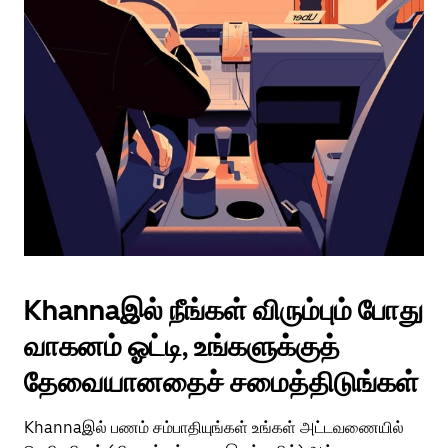
Khannaஇல் நீங்கள் விரும்பும் போது
வாகனம் ஓட்டி, உங்களுக்குத்
தேவையானதைச் சமைத்திடுங்கள்
Khannaஇல் பணம் சம்பாதியுங்கள் உங்கள் அட்டவணையில்