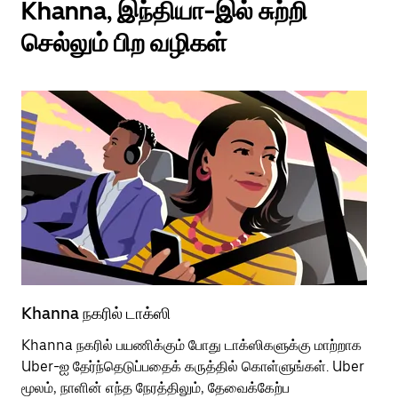
Khanna, இந்தியா-இல் சுற்றி
செல்லும் பிற வழிகள்
Khanna நகரில் டாக்ஸி
Kh
Khanna நகரில் பயணிக்கும் போது டாக்ஸிகளுக்கு மாற்றாக
பொ
Uber-ஐ தேர்ந்தெடுப்பதைக் கருத்தில் கொள்ளுங்கள். Uber
வி
மூலம், நாளின் எந்த நேரத்திலும், தேவைக்கேற்ப
பய