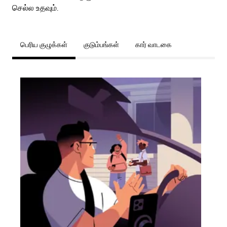
செல்ல உதவும்.
பெரிய குழுக்கள்
குடும்பங்கள்
கார் வாடகை