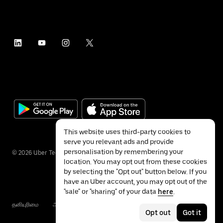
This website uses third-party cookies to
serve you relevant ads and provide
personalisation by remembering your
©
2026
Uber Technologies Inc.
location. You may opt out from these cookies
by selecting the "Opt out" button below. If you
have an Uber account, you may opt out of the
"sale" or "sharing" of your data
here
.
தனியுரிமை
அணுகல்தன்மை
விதிமுறைகள்
Opt out
Got it