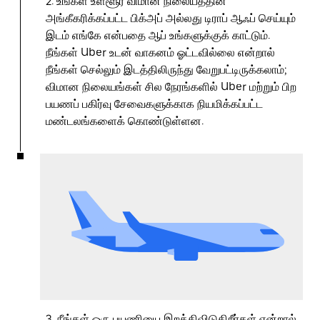
2. உங்கள் உள்ளூர் விமான நிலையத்தின்
அங்கீகரிக்கப்பட்ட பிக்அப் அல்லது டிராப் ஆஃப் செய்யும்
இடம் எங்கே என்பதை ஆப் உங்களுக்குக் காட்டும்.
நீங்கள் Uber உடன் வாகனம் ஓட்டவில்லை என்றால்
நீங்கள் செல்லும் இடத்திலிருந்து வேறுபட்டிருக்கலாம்;
விமான நிலையங்கள் சில நேரங்களில் Uber மற்றும் பிற
பயணப் பகிர்வு சேவைகளுக்காக நியமிக்கப்பட்ட
மண்டலங்களைக் கொண்டுள்ளன.
3. நீங்கள் ஒரு பயணியை இறக்கிவிடுகிறீர்கள் என்றால்,