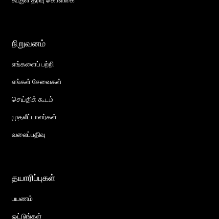
கூகுள் தரவு கொள்கை
நிறுவனம்
எங்களைப் பற்றி
எங்கள் சேவைகள்
செய்திக் கூடம்
முதலீட்டாளர்கள்
வலைப்பதிவு
தயாரிப்புகள்
பயணம்
ஓட்டுங்கள்