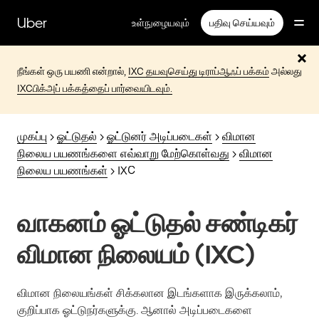
முதன்மைப்
பக்கத்திற்குச்
Uber
உள்நுழையவும்
பதிவு செய்யவும்
செல்லவும்
நீங்கள் ஒரு பயணி என்றால்,
IXC தயவுசெய்து டிராப்ஆஃப் பக்கம்
அல்லது
IXCபிக்அப் பக்கத்தைப் பார்வையிடவும்.
முகப்பு
>
ஓட்டுதல்
>
ஓட்டுனர் அடிப்படைகள்
>
விமான
நிலைய பயணங்களை எவ்வாறு மேற்கொள்வது
>
விமான
நிலைய பயணங்கள்
> IXC
வாகனம் ஓட்டுதல் சண்டிகர்
விமான நிலையம் (IXC)
விமான நிலையங்கள் சிக்கலான இடங்களாக இருக்கலாம்,
குறிப்பாக ஓட்டுநர்களுக்கு. ஆனால் அடிப்படைகளை