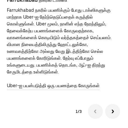
Farrukhabad நகரில் பயணிக்கும் போது டாக்ஸிகளுக்கு
பொ
மாற்றாக Uber-ஐ தேர்ந்தெடுப்பதைக் கருத்தில்
வி
கொள்ளுங்கள். Uber மூலம், நாளின் எந்த நேரத்திலும்,
பய
தேவைக்கேற்ப பயணங்களைக் கோருவதற்காக,
அர
வாகனங்களைக் கொடியிடும் வர்த்தகத்தைச் செய்யலாம்.
Ub
விமான நிலையத்திலிருந்து ஹோட்டலுக்கோ,
பக
உணவகத்திற்கோ அல்லது வேறு இடத்திற்கோ செல்ல
அல
பயணங்களைக் கோரிடுங்கள். தேர்வு எப்போதும்
Ub
உங்களுடையது. பயணிக்கத் தொடங்க, ஆப்-ஐ திறந்து
ஐப
சேருமிடத்தை உள்ளிடுங்கள்.
Ub
Uber-ஐ பயன்படுத்தி ஒரு பயணத்தை கோருங்கள்
1/3