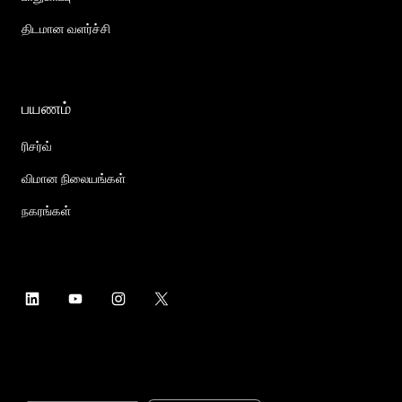
திடமான வளர்ச்சி
பயணம்
ரிசர்வ்
விமான நிலையங்கள்
நகரங்கள்