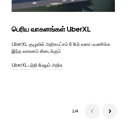
பெரிய வாகனங்கள் UberXL
கு
UberXL குழுவில் அதிகபட்சம் 6 பேர் வரை பயணிக்க
நீங்க
இந்த வாகனம் கிடைக்கும்.
உங்க
ஒவ்வ
UberXL பற்றி மேலும் அறிக
இறக்
குழு
1/4