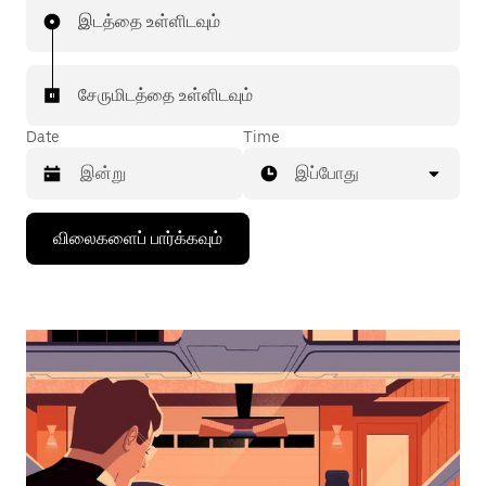
இடத்தை உள்ளிடவும்
சேருமிடத்தை உள்ளிடவும்
Date
Time
இப்போது
கீழ்நோக்கிய
விலைகளைப் பார்க்கவும்
அம்புக்குறியை
அழுத்தி
நாட்காட்டியைத்
தொடர்புகொள்ளவும்,
தேதியைத்
தேர்ந்தெடுக்கவும்.
நாட்காட்டியை
மூட
எஸ்கேப்
பொத்தான்
அழுத்தவும்.