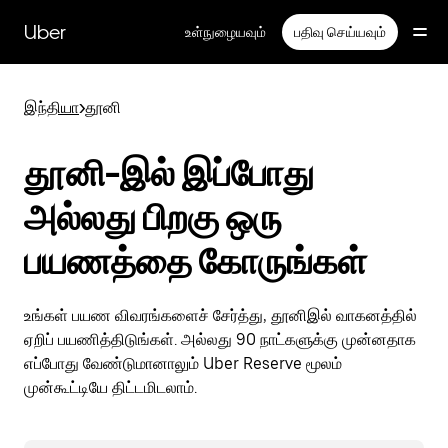
முதன்மைப்
பக்கத்திற்குச்
Uber
உள்நுழையவும்
பதிவு செய்யவும்
செல்லவும்
இந்தியா
>
தூனி
தூனி-இல் இப்போது
அல்லது பிறகு ஒரு
பயணத்தை கோருங்கள்
உங்கள் பயண விவரங்களைச் சேர்த்து, தூனிஇல் வாகனத்தில்
ஏறிப் பயணித்திடுங்கள். அல்லது 90 நாட்களுக்கு முன்னதாக
எப்போது வேண்டுமானாலும் Uber Reserve மூலம்
முன்கூட்டியே திட்டமிடலாம்.