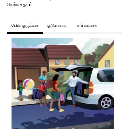
செல்ல உதவும்.
பெரிய குழுக்கள்
குடும்பங்கள்
கார் வாடகை