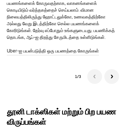
பயணங்களைக் கோருவதற்காக, வாகனங்களைக்
அர
கொடியிடும் வர்த்தகத்தைச் செய்யலாம். விமான
Ub
நிலையத்திலிருந்து ஹோட்டலுக்கோ, உணவகத்திற்கோ
பக
அல்லது வேறு இடத்திற்கோ செல்ல பயணங்களைக்
அல
கோரிடுங்கள். தேர்வு எப்போதும் உங்களுடையது. பயணிக்கத்
பய
தொடங்க, ஆப்-ஐ திறந்து சேருமிடத்தை உள்ளிடுங்கள்.
Ub
Uber-ஐ பயன்படுத்தி ஒரு பயணத்தை கோருங்கள்
1/3
தூனி டாக்ஸிகள் மற்றும் பிற பயண
விருப்பங்கள்