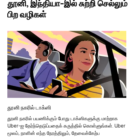
தூனி, இந்தியா-இல் சுற்றி செல்லும்
பிற வழிகள்
தூனி நகரில் டாக்ஸி
தூ
தூனி நகரில் பயணிக்கும் போது டாக்ஸிகளுக்கு மாற்றாக
பொ
Uber-ஐ தேர்ந்தெடுப்பதைக் கருத்தில் கொள்ளுங்கள். Uber
வி
மூலம், நாளின் எந்த நேரத்திலும், தேவைக்கேற்ப
பய