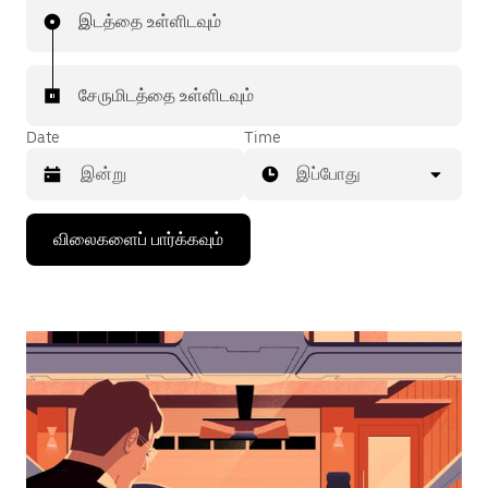
இடத்தை உள்ளிடவும்
சேருமிடத்தை உள்ளிடவும்
Date
Time
இப்போது
கீழ்நோக்கிய
விலைகளைப் பார்க்கவும்
அம்புக்குறியை
அழுத்தி
நாட்காட்டியைத்
தொடர்புகொள்ளவும்,
தேதியைத்
தேர்ந்தெடுக்கவும்.
நாட்காட்டியை
மூட
எஸ்கேப்
பொத்தான்
அழுத்தவும்.