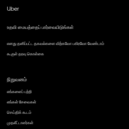
Uber
உதவி மையத்தைப் பார்வையிடுங்கள்
எனது தனிப்பட்ட தகவல்களை விற்கவோ பகிரவோ வேண்டாம்
கூகுள் தரவு கொள்கை
நிறுவனம்
எங்களைப் பற்றி
எங்கள் சேவைகள்
செய்திக் கூடம்
முதலீட்டாளர்கள்