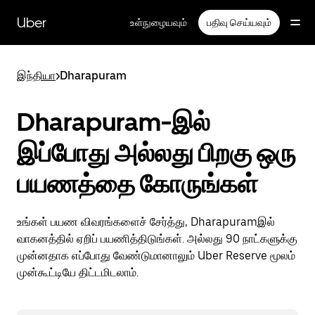
முதன்மைப்
பக்கத்திற்குச்
Uber
உள்நுழையவும்
பதிவு செய்யவும்
செல்லவும்
இந்தியா
>
Dharapuram
Dharapuram-இல்
இப்போது அல்லது பிறகு ஒரு
பயணத்தை கோருங்கள்
உங்கள் பயண விவரங்களைச் சேர்த்து, Dharapuramஇல்
வாகனத்தில் ஏறிப் பயணித்திடுங்கள். அல்லது 90 நாட்களுக்கு
முன்னதாக எப்போது வேண்டுமானாலும் Uber Reserve மூலம்
முன்கூட்டியே திட்டமிடலாம்.