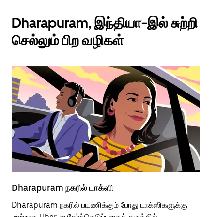
Dharapuram, இந்தியா-இல் சுற்றி
செல்லும் பிற வழிகள்
Dharapuram நகரில் டாக்ஸி
Dh
Dharapuram நகரில் பயணிக்கும் போது டாக்ஸிகளுக்கு
பொ
மாற்றாக Uber-ஐ தேர்ந்தெடுப்பதைக் கருத்தில்
வி