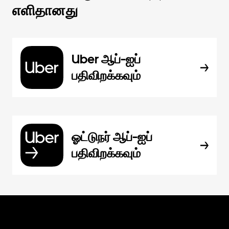
எளிதானது
Uber ஆப்-ஐப்
பதிவிறக்கவும்
ஓட்டுநர் ஆப்-ஐப்
பதிவிறக்கவும்