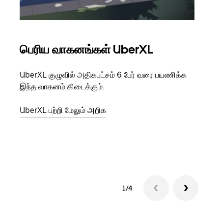
பெரிய வாகனங்கள் UberXL
கு
UberXL குழுவில் அதிகபட்சம் 6 பேர் வரை பயணிக்க
நீங்க
இந்த வாகனம் கிடைக்கும்.
உங்க
ஒவ்வ
UberXL பற்றி மேலும் அறிக
இறக்
குழு
1/4