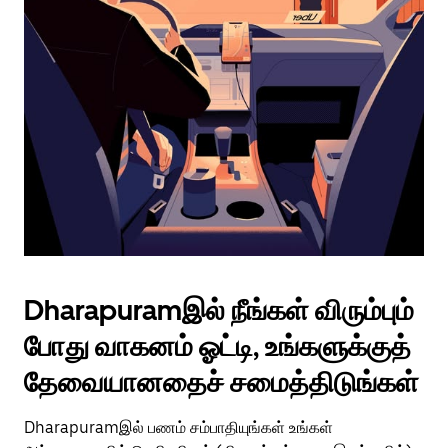
Dharapuramஇல் நீங்கள் விரும்பும்
போது வாகனம் ஓட்டி, உங்களுக்குத்
தேவையானதைச் சமைத்திடுங்கள்
Dharapuramஇல் பணம் சம்பாதியுங்கள் உங்கள்