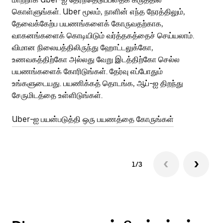
கொள்ளுங்கள். Uber மூலம், நாளின் எந்த நேரத்திலும்,
பய
தேவைக்கேற்ப பயணங்களைக் கோருவதற்காக,
அர
வாகனங்களைக் கொடியிடும் வர்த்தகத்தைச் செய்யலாம்.
Ub
விமான நிலையத்திலிருந்து ஹோட்டலுக்கோ,
பக
உணவகத்திற்கோ அல்லது வேறு இடத்திற்கோ செல்ல
அல
பயணங்களைக் கோரிடுங்கள். தேர்வு எப்போதும்
Ub
உங்களுடையது. பயணிக்கத் தொடங்க, ஆப்-ஐ திறந்து
ஐப
சேருமிடத்தை உள்ளிடுங்கள்.
Ub
Uber-ஐ பயன்படுத்தி ஒரு பயணத்தை கோருங்கள்
1/3