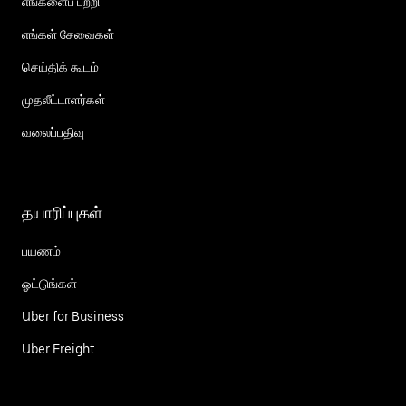
எங்களைப் பற்றி
எங்கள் சேவைகள்
செய்திக் கூடம்
முதலீட்டாளர்கள்
வலைப்பதிவு
தயாரிப்புகள்
பயணம்
ஓட்டுங்கள்
Uber for Business
Uber Freight