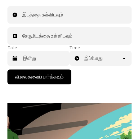
இடத்தை உள்ளிடவும்
சேருமிடத்தை உள்ளிடவும்
Date
Time
இப்போது
கீழ்நோக்கிய
விலைகளைப் பார்க்கவும்
அம்புக்குறியை
அழுத்தி
நாட்காட்டியைத்
தொடர்புகொள்ளவும்,
தேதியைத்
தேர்ந்தெடுக்கவும்.
நாட்காட்டியை
மூட
எஸ்கேப்
பொத்தான்
அழுத்தவும்.