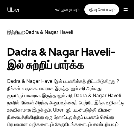
முதன்மைப்
பக்கத்திற்குச்
Uber
உள்நுழையவும்
பதிவு செய்யவும்
செல்லவும்
இந்தியா
>
Dadra & Nagar Haveli
Dadra & Nagar Haveli-
இல் சுற்றிப் பார்க்க
Dadra & Nagar Haveliஇல் பயணிக்கத் திட்டமிடுகிறது ?
நீங்கள் வருகையாளராக இருந்தாலும் சரி அல்லது
குடியிருப்பாளராக இருந்தாலும் சரி,Dadra & Nagar Haveli
நகரில் நீங்கள் சிறந்த அனுபவத்தைப் பெற்றிட இந்த வழிகாட்டி
உதவிகரமாக இருக்கும். Uber-ஐப் பயன்படுத்தி விமான
நிலையத்திலிருந்து ஒரு ஹோட்டலுக்குப் பயணம் செய்து
பிரபலமான வழிகளையும் சேருமிடங்களையும் கண்டறியவும்.