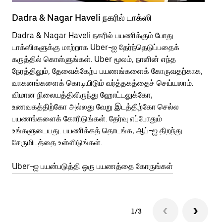
Dadra & Nagar Haveli நகரில் டாக்ஸி
Da
போ
Dadra & Nagar Haveli நகரில் பயணிக்கும் போது
டாக்ஸிகளுக்கு மாற்றாக Uber-ஐ தேர்ந்தெடுப்பதைக்
பொ
கருத்தில் கொள்ளுங்கள். Uber மூலம், நாளின் எந்த
வி
நேரத்திலும், தேவைக்கேற்ப பயணங்களைக் கோருவதற்காக,
பய
வாகனங்களைக் கொடியிடும் வர்த்தகத்தைச் செய்யலாம்.
அர
விமான நிலையத்திலிருந்து ஹோட்டலுக்கோ,
Ub
உணவகத்திற்கோ அல்லது வேறு இடத்திற்கோ செல்ல
பக
பயணங்களைக் கோரிடுங்கள். தேர்வு எப்போதும்
அல
உங்களுடையது. பயணிக்கத் தொடங்க, ஆப்-ஐ திறந்து
இட
சேருமிடத்தை உள்ளிடுங்கள்.
பய
Uber-ஐ பயன்படுத்தி ஒரு பயணத்தை கோருங்கள்
Ub
1/3