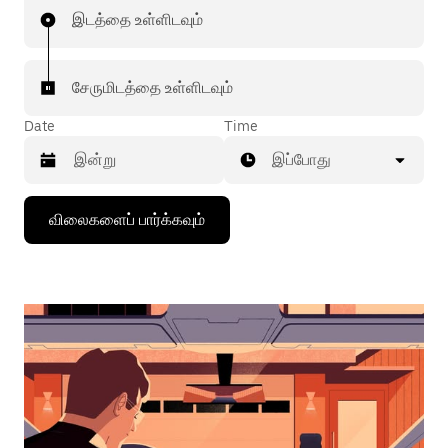
இடத்தை உள்ளிடவும்
சேருமிடத்தை உள்ளிடவும்
Date
Time
இப்போது
கீழ்நோக்கிய
விலைகளைப் பார்க்கவும்
அம்புக்குறியை
அழுத்தி
நாட்காட்டியைத்
தொடர்புகொள்ளவும்,
தேதியைத்
தேர்ந்தெடுக்கவும்.
நாட்காட்டியை
மூட
எஸ்கேப்
பொத்தான்
அழுத்தவும்.