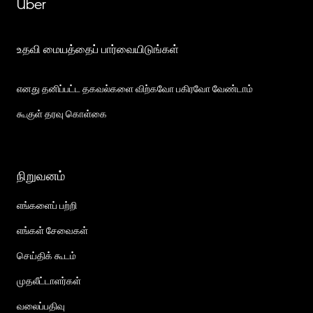
Uber
உதவி மையத்தைப் பார்வையிடுங்கள்
எனது தனிப்பட்ட தகவல்களை விற்கவோ பகிரவோ வேண்டாம்
கூகுள் தரவு கொள்கை
நிறுவனம்
எங்களைப் பற்றி
எங்கள் சேவைகள்
செய்திக் கூடம்
முதலீட்டாளர்கள்
வலைப்பதிவு