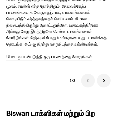
மூலம், நாளின் எந்த நேரத்திலும், தேவைக்கேற்ப
பய
பயணங்களைக் கோருவதற்காக, வாகனங்களைக்
அர
கொடியிடும் வர்த்தகத்தைச் செய்யலாம். விமான
Ub
நிலையத்திலிருந்து ஹோட்டலுக்கோ, உணவகத்திற்கோ
பக
அல்லது வேறு இடத்திற்கோ செல்ல பயணங்களைக்
அல
கோரிடுங்கள். தேர்வு எப்போதும் உங்களுடையது. பயணிக்கத்
இன
தொடங்க, ஆப்-ஐ திறந்து சேருமிடத்தை உள்ளிடுங்கள்.
Ub
Uber-ஐ பயன்படுத்தி ஒரு பயணத்தை கோருங்கள்
1/3
Biswan டாக்ஸிகள் மற்றும் பிற