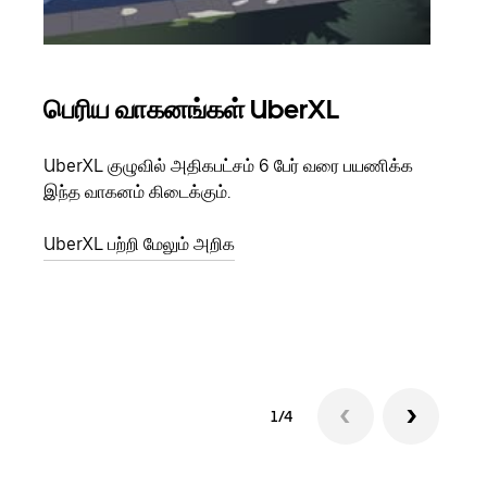
பெரிய வாகனங்கள் UberXL
கு
UberXL குழுவில் அதிகபட்சம் 6 பேர் வரை பயணிக்க
நீங்க
இந்த வாகனம் கிடைக்கும்.
உங்க
ஒவ்வ
UberXL பற்றி மேலும் அறிக
இறக்
குழு
1/4