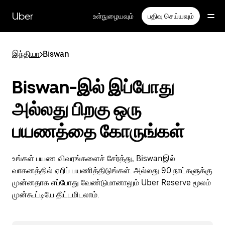
முதன்மைப்
பக்கத்திற்குச்
Uber
உள்நுழையவும்
பதிவு செய்யவும்
செல்லவும்
இந்தியா
>
Biswan
Biswan-இல் இப்போது
அல்லது பிறகு ஒரு
பயணத்தை கோருங்கள்
உங்கள் பயண விவரங்களைச் சேர்த்து, Biswanஇல்
வாகனத்தில் ஏறிப் பயணித்திடுங்கள். அல்லது 90 நாட்களுக்கு
முன்னதாக எப்போது வேண்டுமானாலும் Uber Reserve மூலம்
முன்கூட்டியே திட்டமிடலாம்.