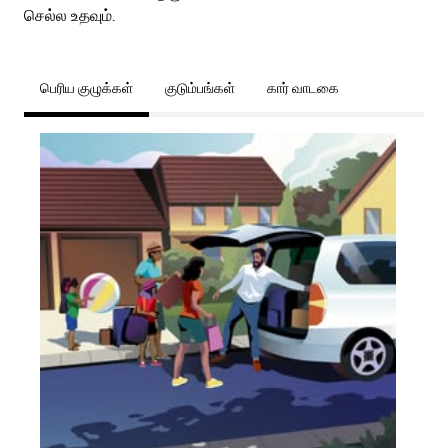
செல்ல உதவும்.
பெரிய குழுக்கள்
குடும்பங்கள்
கார் வாடகை