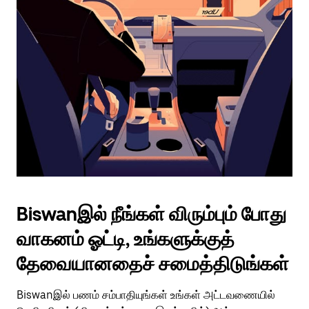
Biswanஇல் நீங்கள் விரும்பும் போது
வாகனம் ஓட்டி, உங்களுக்குத்
தேவையானதைச் சமைத்திடுங்கள்
Biswanஇல் பணம் சம்பாதியுங்கள் உங்கள் அட்டவணையில்