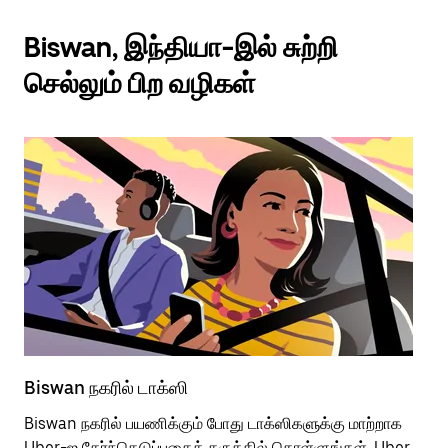
Biswan, இந்தியா-இல் சுற்றி
செல்லும் பிற வழிகள்
Biswan நகரில் டாக்ஸி
Bi
Biswan நகரில் பயணிக்கும் போது டாக்ஸிகளுக்கு மாற்றாக
பொ
Uber-ஐ தேர்ந்தெடுப்பதைக் கருத்தில் கொள்ளுங்கள். Uber
வி