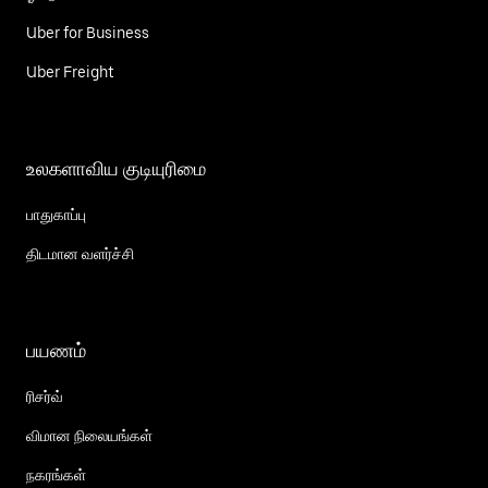
Uber for Business
Uber Freight
உலகளாவிய குடியுரிமை
பாதுகாப்பு
திடமான வளர்ச்சி
பயணம்
ரிசர்வ்
விமான நிலையங்கள்
நகரங்கள்