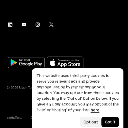
This website uses third-party cookies to
serve you relevant ads and provide
personalisation by remembering your
©
2026
Uber Technologies Inc.
location. You may opt out from these cookies
by selecting the "Opt out" button below. If you
have an Uber account, you may opt out of the
"sale" or "sharing" of your data
here
.
தனியுரிமை
அணுகல்தன்மை
விதிமுறைகள்
Opt out
Got it