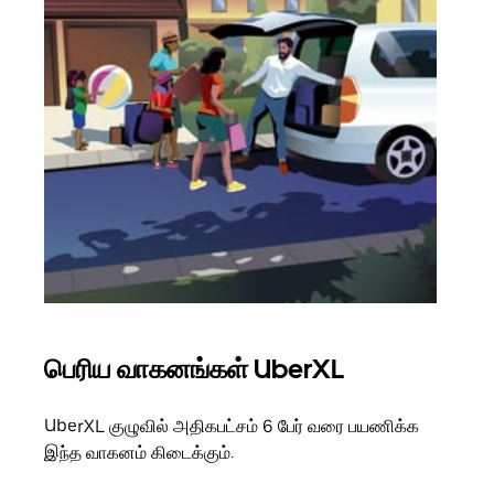
பெரிய வாகனங்கள் UberXL
கு
UberXL குழுவில் அதிகபட்சம் 6 பேர் வரை பயணிக்க
நீங்க
இந்த வாகனம் கிடைக்கும்.
உங்க
ஒவ்வ