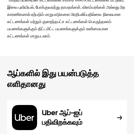
இவை புவியியல், போக்குவரத்து தாமதங்கள், விளம்பரங்கள் அல்லது பிற
காரணிகளால் ஏற்படும் மாறுபாடுகளை பிரதிபலிப்பதில்லை. நிலையான
கட்டணங்கள் மற்றும் குறைந்தபட்ச கட்டணங்கள் பொருந்தலாம்.
பயணங்களுக்கும் திட்டமிட்ட பயணங்களுக்கும் உண்மையான
கட்டணங்கள் மாறுபடலாம்.
ஆப்களில் இது பயன்படுத்த
எளிதானது
Uber ஆப்-ஐப்
பதிவிறக்கவும்