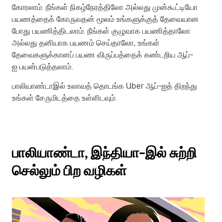
கோரலாம். நீங்கள் நிகழ்நேரத்திலோ அல்லது முன்கூட்டியோ
பயணத்தைக் கோருவதன் மூலம் உங்களுக்குத் தேவையான
போது பயணித்திடலாம். நீங்கள் குழுவாக பயணித்தாலோ
அல்லது தனியாக பயணம் செய்தாலோ, உங்கள்
தேவைகளுக்கானப் பயண விருப்பத்தைக் கண்டறிய ஆப்-
ஐ பயன்படுத்தலாம்.
பாலியாண்டாஇல் உலாவத் தொடங்க Uber ஆப்-ஐத் திறந்து
உங்கள் சேருமிடத்தை உள்ளிடவும்.
பாலியாண்டா, இந்தியா-இல் சுற்றி
செல்லும் பிற வழிகள்