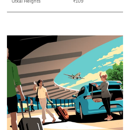
Utkal Heights
₹109