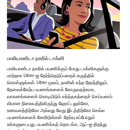
பாலியாண்டா நகரில் டாக்ஸி
பா
பாலியாண்டா நகரில் பயணிக்கும் போது டாக்ஸிகளுக்கு
பொ
மாற்றாக Uber-ஐ தேர்ந்தெடுப்பதைக் கருத்தில்
வி
கொள்ளுங்கள். Uber மூலம், நாளின் எந்த நேரத்திலும்,
பய
தேவைக்கேற்ப பயணங்களைக் கோருவதற்காக,
அர
வாகனங்களைக் கொடியிடும் வர்த்தகத்தைச் செய்யலாம்.
Ub
விமான நிலையத்திலிருந்து ஹோட்டலுக்கோ,
பக
உணவகத்திற்கோ அல்லது வேறு இடத்திற்கோ செல்ல
அல
பயணங்களைக் கோரிடுங்கள். தேர்வு எப்போதும்
Ub
உங்களுடையது. பயணிக்கத் தொடங்க, ஆப்-ஐ திறந்து
ஐப