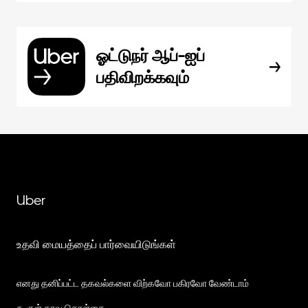
ஓட்டுநர் ஆப்-ஐப்
பதிவிறக்கவும்
Uber
உதவி மையத்தைப் பார்வையிடுங்கள்
எனது தனிப்பட்ட தகவல்களை விற்கவோ பகிரவோ வேண்டாம்
கூகுள் தரவு கொள்கை