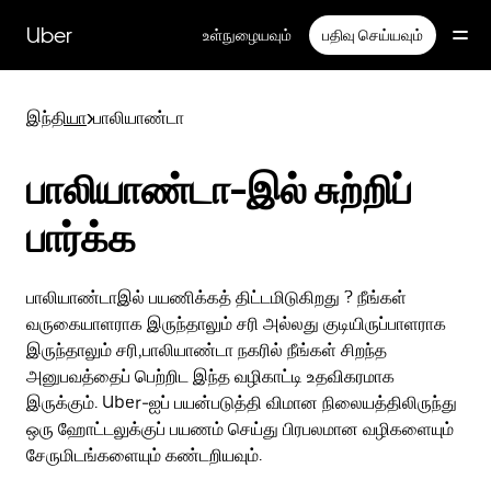
முதன்மைப்
பக்கத்திற்குச்
Uber
உள்நுழையவும்
பதிவு செய்யவும்
செல்லவும்
இந்தியா
>
பாலியாண்டா
பாலியாண்டா-இல் சுற்றிப்
பார்க்க
பாலியாண்டாஇல் பயணிக்கத் திட்டமிடுகிறது ? நீங்கள்
வருகையாளராக இருந்தாலும் சரி அல்லது குடியிருப்பாளராக
இருந்தாலும் சரி,பாலியாண்டா நகரில் நீங்கள் சிறந்த
அனுபவத்தைப் பெற்றிட இந்த வழிகாட்டி உதவிகரமாக
இருக்கும். Uber-ஐப் பயன்படுத்தி விமான நிலையத்திலிருந்து
ஒரு ஹோட்டலுக்குப் பயணம் செய்து பிரபலமான வழிகளையும்
சேருமிடங்களையும் கண்டறியவும்.