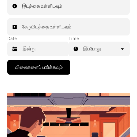
இடத்தை உள்ளிடவும்
சேருமிடத்தை உள்ளிடவும்
Date
Time
இப்போது
கீழ்நோக்கிய
விலைகளைப் பார்க்கவும்
அம்புக்குறியை
அழுத்தி
நாட்காட்டியைத்
தொடர்புகொள்ளவும்,
தேதியைத்
தேர்ந்தெடுக்கவும்.
நாட்காட்டியை
மூட
எஸ்கேப்
பொத்தான்
அழுத்தவும்.