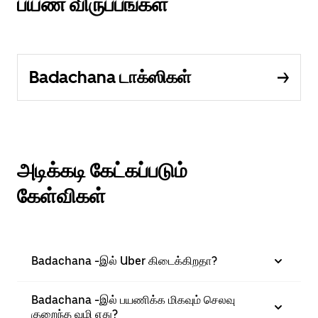
பயண விருப்பங்கள்
Badachana டாக்ஸிகள்
அடிக்கடி கேட்கப்படும்
கேள்விகள்
Badachana -இல் Uber கிடைக்கிறதா?
Badachana -இல் பயணிக்க மிகவும் செலவு
குறைந்த வழி எது?