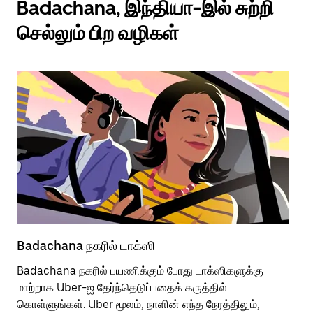
Badachana, இந்தியா-இல் சுற்றி
செல்லும் பிற வழிகள்
Badachana நகரில் டாக்ஸி
Ba
Badachana நகரில் பயணிக்கும் போது டாக்ஸிகளுக்கு
பொ
மாற்றாக Uber-ஐ தேர்ந்தெடுப்பதைக் கருத்தில்
வி
கொள்ளுங்கள். Uber மூலம், நாளின் எந்த நேரத்திலும்,
பய