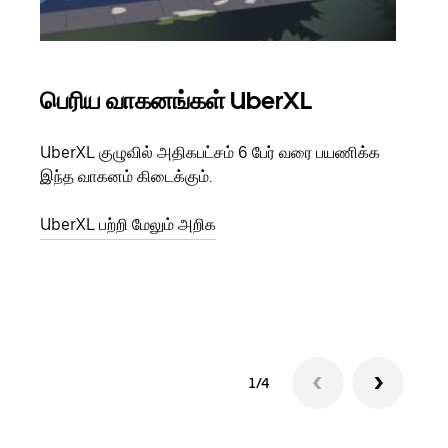
பெரிய வாகனங்கள் UberXL
கு
UberXL குழுவில் அதிகபட்சம் 6 பேர் வரை பயணிக்க
நீங்க
இந்த வாகனம் கிடைக்கும்.
உங்க
ஒவ்வ
UberXL பற்றி மேலும் அறிக
இறக்
குழு
1/4