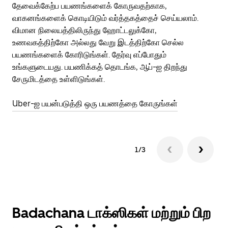
தேவைக்கேற்ப பயணங்களைக் கோருவதற்காக,
அர
வாகனங்களைக் கொடியிடும் வர்த்தகத்தைச் செய்யலாம்.
Ub
விமான நிலையத்திலிருந்து ஹோட்டலுக்கோ,
பக
உணவகத்திற்கோ அல்லது வேறு இடத்திற்கோ செல்ல
அல
பயணங்களைக் கோரிடுங்கள். தேர்வு எப்போதும்
Ub
உங்களுடையது. பயணிக்கத் தொடங்க, ஆப்-ஐ திறந்து
ஐப
சேருமிடத்தை உள்ளிடுங்கள்.
Ub
Uber-ஐ பயன்படுத்தி ஒரு பயணத்தை கோருங்கள்
1/3
Badachana டாக்ஸிகள் மற்றும் பிற