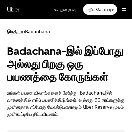
முதன்மைப்
பக்கத்திற்குச்
Uber
உள்நுழையவும்
பதிவு செய்யவும்
செல்லவும்
இந்தியா
>
Badachana
Badachana-இல் இப்போது
அல்லது பிறகு ஒரு
பயணத்தை கோருங்கள்
உங்கள் பயண விவரங்களைச் சேர்த்து, Badachanaஇல்
வாகனத்தில் ஏறிப் பயணித்திடுங்கள். அல்லது 90 நாட்களுக்கு
முன்னதாக எப்போது வேண்டுமானாலும் Uber Reserve மூலம்
முன்கூட்டியே திட்டமிடலாம்.