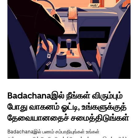
Badachanaஇல் நீங்கள் விரும்பும்
போது வாகனம் ஓட்டி, உங்களுக்குத்
தேவையானதைச் சமைத்திடுங்கள்
Badachanaஇல் பணம் சம்பாதியுங்கள் உங்கள்