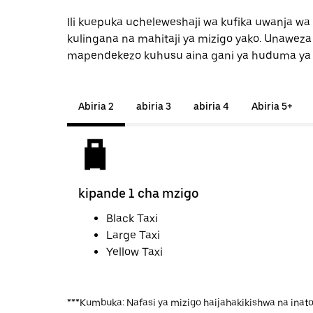
Ili kuepuka ucheleweshaji wa kufika uwanja wa
kulingana na mahitaji ya mizigo yako. Unaweza 
mapendekezo kuhusu aina gani ya huduma ya
Abiria 2
abiria 3
abiria 4
Abiria 5+
kipande 1 cha mzigo
Black Taxi
Large Taxi
Yellow Taxi
***Kumbuka: Nafasi ya mizigo haijahakikishwa na inat