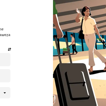
he
naweza