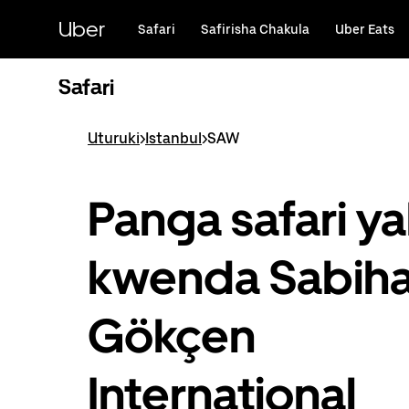
Ruka
uende
Uber
Safari
Safirisha Chakula
Uber Eats
katika
maudhui
ya
Safari
msingi
Uturuki
>
Istanbul
>
SAW
Panga safari y
kwenda Sabih
Gökçen
International