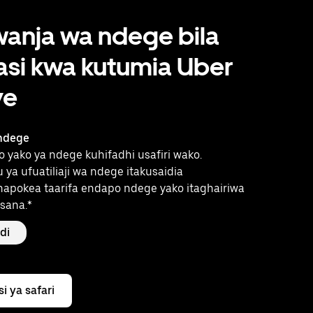
wanja wa ndege bila
si kwa kutumia Uber
ve
 ndege
 yako ya ndege kuhifadhi usafiri wako.
u ya ufuatiliaji wa ndege itakusaidia
napokea taarifa endapo ndege yako itaghairiwa
sana.*
di
i ya safari