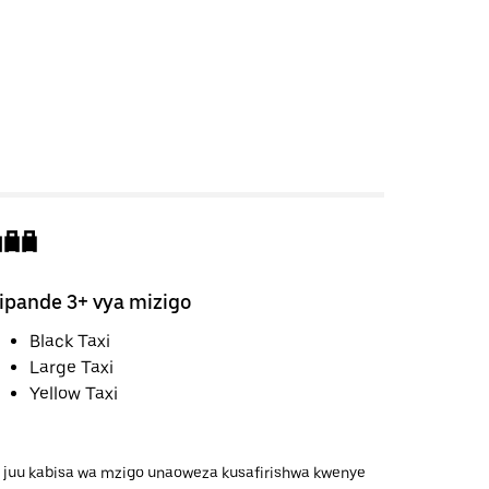
ipande 3+ vya mizigo
Black Taxi
Large Taxi
Yellow Taxi
a juu kabisa wa mzigo unaoweza kusafirishwa kwenye