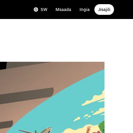
SW
Msaada
Ingia
Jisajili