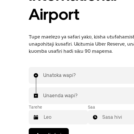
Airport
Tupe maelezo ya safari yako, kisha utufahamis
unapohitaji kusafiri. Ukitumia Uber Reserve, u
kuomba usafiri hadi siku 90 mapema.
Unatoka wapi?
Unaenda wapi?
Tarehe
Saa
Sasa hivi
Bonyeza