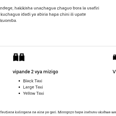
 ndege, hakikisha unachagua chaguo bora la usafiri
kuchagua idadi ya abiria hapa chini ili upate
 kuomba.
vipande 2 vya mizigo
V
Black Taxi
Large Taxi
Yellow Taxi
ofautiana kulingana na aina ya gari. Miongozo hapa inahusu ukubwa w