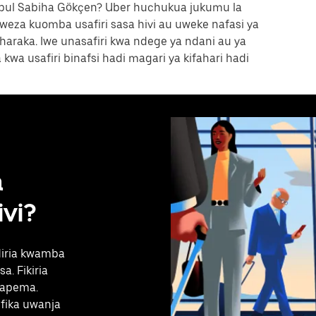
nbul Sabiha Gökçen? Uber huchukua jukumu la
weza kuomba usafiri sasa hivi au uweke nafasi ya
haraka. Iwe unasafiri kwa ndege ya ndani au ya
kwa usafiri binafsi hadi magari ya kifahari hadi
a
ivi?
diria kwamba
a. Fikiria
mapema.
fika uwanja