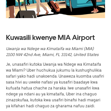
tarehe.
Bonyeza
kitufe
cha
kutoka
ili
kufunga
kalenda.
Kuwasili kwenye MIA Airport
Uwanja wa Ndege wa Kimataifa wa Miami (MIA)
2100 NW 42nd Ave, Miami, FL 33142, United States
Je, unasafiri kutoka Uwanja wa Ndege wa Kimataifa
wa Miami? Uber huchukua jukumu la kushughulikia
safari yako hadi unakoenda. Unaweza kuomba usafiri
sasa hivi au uweke nafasi ya kusafiri baadaye kwa
kufuata hatua chache za haraka. Iwe unasafiri kwa
ndege ya ndani au ya kimataifa, Uber ina chaguo
zinazokufaa, kutoka kwa usafiri binafsi hadi magari
ya kifahari hadi chaguo za gharama nafuu zaidi.