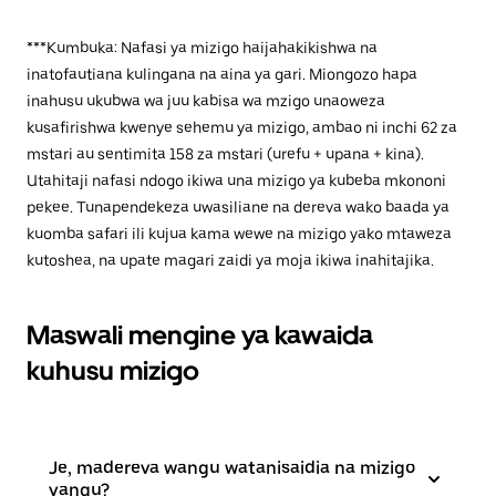
***Kumbuka: Nafasi ya mizigo haijahakikishwa na
inatofautiana kulingana na aina ya gari. Miongozo hapa
inahusu ukubwa wa juu kabisa wa mzigo unaoweza
kusafirishwa kwenye sehemu ya mizigo, ambao ni inchi 62 za
mstari au sentimita 158 za mstari (urefu + upana + kina).
Utahitaji nafasi ndogo ikiwa una mizigo ya kubeba mkononi
pekee. Tunapendekeza uwasiliane na dereva wako baada ya
kuomba safari ili kujua kama wewe na mizigo yako mtaweza
kutoshea, na upate magari zaidi ya moja ikiwa inahitajika.
Maswali mengine ya kawaida
kuhusu mizigo
Je, madereva wangu watanisaidia na mizigo
yangu?