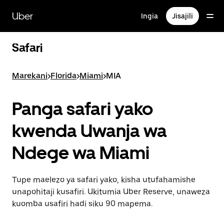
Ruka
uende
Uber
Ingia
Jisajili
katika
maudhui
ya
Safari
msingi
Marekani
>
Florida
>
Miami
>
MIA
Panga safari yako
kwenda Uwanja wa
Ndege wa Miami
Tupe maelezo ya safari yako, kisha utufahamishe
unapohitaji kusafiri. Ukitumia Uber Reserve, unaweza
kuomba usafiri hadi siku 90 mapema.