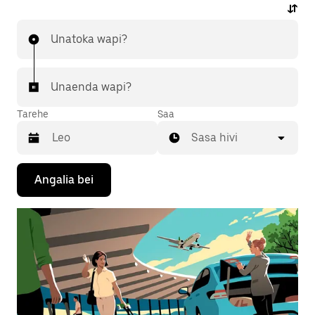
Unatoka wapi?
Unaenda wapi?
Tarehe
Saa
Sasa hivi
Bonyeza
Angalia bei
kitufe
cha
kishale
cha
chini
ili
kuingiliana
na
kalenda
na
uchague