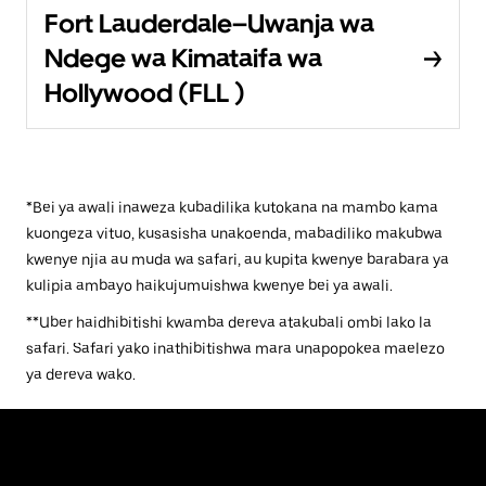
Fort Lauderdale–Uwanja wa
Ndege wa Kimataifa wa
Hollywood (FLL )
*Bei ya awali inaweza kubadilika kutokana na mambo kama
kuongeza vituo, kusasisha unakoenda, mabadiliko makubwa
kwenye njia au muda wa safari, au kupita kwenye barabara ya
kulipia ambayo haikujumuishwa kwenye bei ya awali.
**Uber haidhibitishi kwamba dereva atakubali ombi lako la
safari. Safari yako inathibitishwa mara unapopokea maelezo
ya dereva wako.