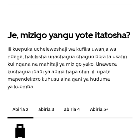
Je, mizigo yangu yote itatosha?
Ili kuepuka ucheleweshaji wa kufika uwanja wa
ndege, hakikisha unachagua chaguo bora la usafiri
kulingana na mahitaji ya mizigo yako. Unaweza
kuchagua idadi ya abiria hapa chini ili upate
mapendekezo kuhusu aina gani ya huduma
ya kuomba.
Abiria 2
abiria 3
abiria 4
Abiria 5+