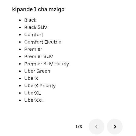
kipande 1 cha mzigo
vip
Black
Black SUV
Comfort
Comfort Electric
Premier
Premier SUV
Premier SUV Hourly
Uber Green
UberX
UberX Priority
UberXL
UberXXL
1/3