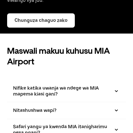
viwango vya juu.
Chunguza chaguo zako
Maswali makuu kuhusu MIA
Airport
Nifike katika uwanja wa ndege wa MIA
mapema kiasi gani?
Nitashushwa wapi?
Safari yangu ya kwenda MIA itanigharimu
pesa ngapi?