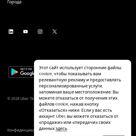
Города
Этот сайт использует сторонние файлы
cookie, чтобы показывать вам
релевантную рекламу и предоставлять
персонализированные услуги,
запоминая ваше местоположение. Вы
можете отказаться от получения этих
©
2026
Uber Technologies Inc.
файлов cookie, нажав кнопку
«Отказаться» ниже. Если у вас есть
аккаунт Uber, вы можете отказаться от
«продажи» или «передачи» своих
данных
здесь
.
Конфиденциальность
Специальные
Условия