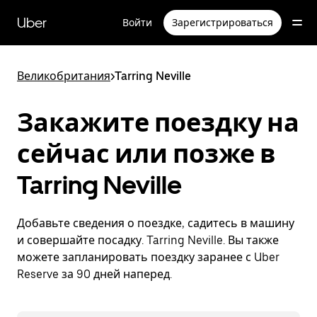
Пропустить
и
Uber
Войти
Зарегистрироваться
перейти
к
основному
содержимому
Великобритания
>
Tarring Neville
Закажите поездку на
сейчас или позже в
Tarring Neville
Добавьте сведения о поездке, садитесь в машину
и совершайте посадку. Tarring Neville. Вы также
можете запланировать поездку заранее с Uber
Reserve за 90 дней наперед.