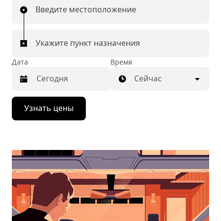
Введите местоположение
Укажите пункт назначения
Дата
Время
Сейчас
Нажмите
Узнать цены
стрелку
вниз,
чтобы
перейти
к
календарю
и
выбрать
дату.
Чтобы
закрыть
календарь,
нажмите