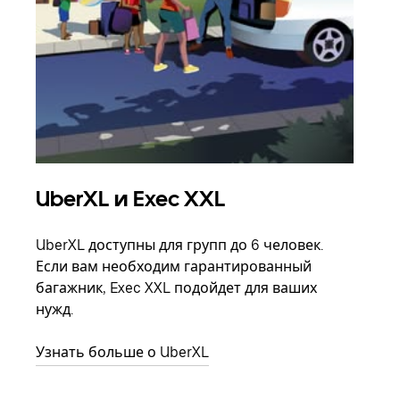
UberXL и Exec XXL
Гр
UberXL доступны для групп до 6 человек.
Когд
Если вам необходим гарантированный
семь
багажник, Exec XXL подойдет для ваших
выбр
нужд.
назн
Узнать больше о UberXL
Узна