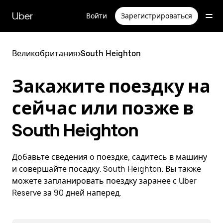
Пропустить
и
Uber
Войти
Зарегистрироваться
перейти
к
основному
содержимому
Великобритания
>
South Heighton
Закажите поездку на
сейчас или позже в
South Heighton
Добавьте сведения о поездке, садитесь в машину
и совершайте посадку. South Heighton. Вы также
можете запланировать поездку заранее с Uber
Reserve за 90 дней наперед.