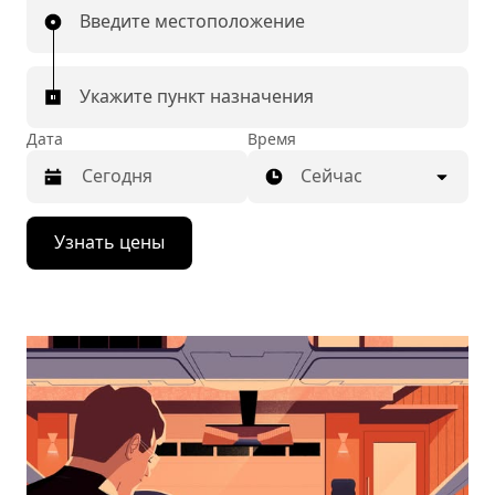
Введите местоположение
Укажите пункт назначения
Дата
Время
Сейчас
Нажмите
Узнать цены
стрелку
вниз,
чтобы
перейти
к
календарю
и
выбрать
дату.
Чтобы
закрыть
календарь,
нажмите