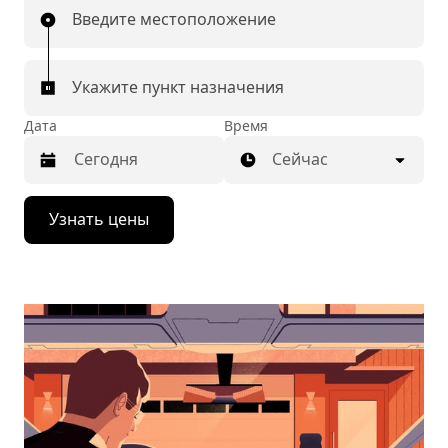
Введите местоположение
Укажите пункт назначения
Дата
Время
Сейчас
Нажмите
Узнать цены
стрелку
вниз,
чтобы
перейти
к
календарю
и
выбрать
дату.
Чтобы
закрыть
календарь,
нажмите