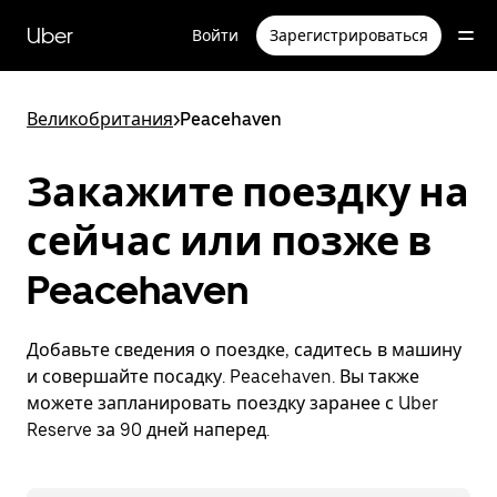
Пропустить
и
Uber
Войти
Зарегистрироваться
перейти
к
основному
содержимому
Великобритания
>
Peacehaven
Закажите поездку на
сейчас или позже в
Peacehaven
Добавьте сведения о поездке, садитесь в машину
и совершайте посадку. Peacehaven. Вы также
можете запланировать поездку заранее с Uber
Reserve за 90 дней наперед.