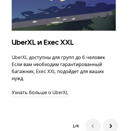
UberXL и Exec XXL
Гр
UberXL доступны для групп до 6 человек.
Когд
Если вам необходим гарантированный
семь
багажник, Exec XXL подойдет для ваших
выбр
нужд.
назн
Узнать больше о UberXL
Узна
1/4