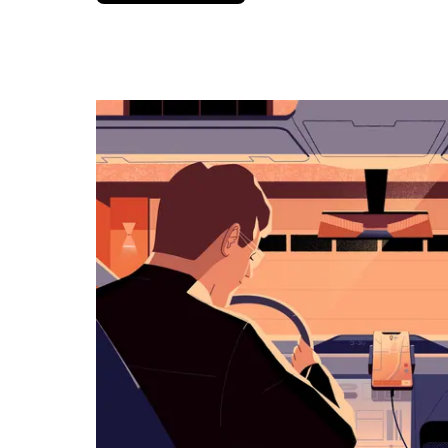
вниз,
чтобы
перейти
к
календарю
и
выбрать
дату.
Чтобы
закрыть
календарь,
нажмите
Esc.