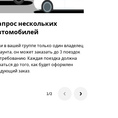
апрос нескольких
Uber Shu
втомобилей
Вариант по
некоторых 
ли в вашей группе только один владелец
определённ
аунта, он может заказать до 3 поездок
мероприяти
 требованию. Каждая поездка должна
аться до того, как будет оформлен
Посмотреть
едующий заказ.
1/2