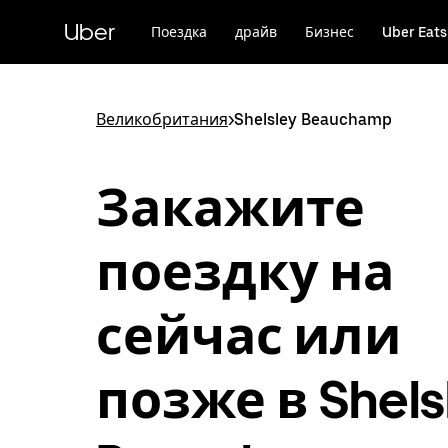
Пропустить
и
Uber
Поездка
драйв
Бизнес
Uber Eats
перейти
к
основному
содержимому
Великобритания
>
Shelsley Beauchamp
Закажите
поездку на
сейчас или
позже в Shels