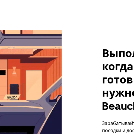
Выпо
когда
готов
нужно
Beau
Зарабатывайт
поездки и до