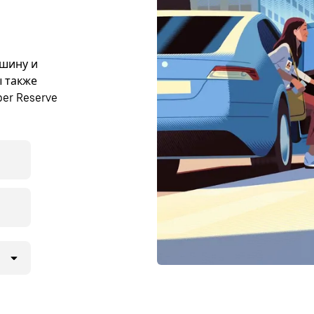
ашину и
ы также
er Reserve