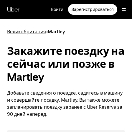
Пропустить
и
Uber
Войти
Зарегистрироваться
перейти
к
основному
содержимому
Великобритания
>
Martley
Закажите поездку на
сейчас или позже в
Martley
Добавьте сведения о поездке, садитесь в машину
и совершайте посадку. Martley. Вы также можете
запланировать поездку заранее с Uber Reserve за
90 дней наперед.