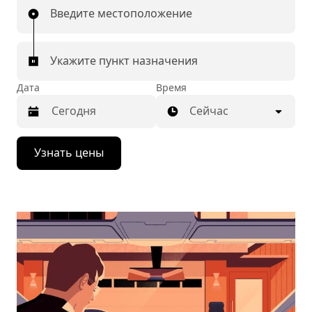
Введите местоположение
Укажите пункт назначения
Дата
Время
Сейчас
Нажмите
Узнать цены
стрелку
вниз,
чтобы
перейти
к
календарю
и
выбрать
дату.
Чтобы
закрыть
календарь,
нажмите