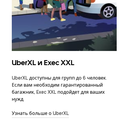
UberXL и Exec XXL
Гр
UberXL доступны для групп до 6 человек.
Когд
Если вам необходим гарантированный
семь
багажник, Exec XXL подойдет для ваших
выбр
нужд.
назн
Узнать больше о UberXL
Узна