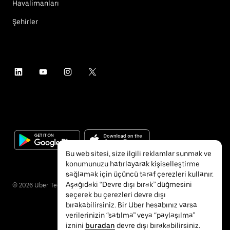
Havalimanları
Şehirler
Bu web sitesi, size ilgili reklamlar sunmak ve
konumunuzu hatırlayarak kişiselleştirme
sağlamak için üçüncü taraf çerezleri kullanır.
Aşağıdaki “Devre dışı bırak” düğmesini
©
2026
Uber Technologies Inc.
seçerek bu çerezleri devre dışı
bırakabilirsiniz. Bir Uber hesabınız varsa
verilerinizin “satılma” veya “paylaşılma”
iznini
buradan
devre dışı bırakabilirsiniz.