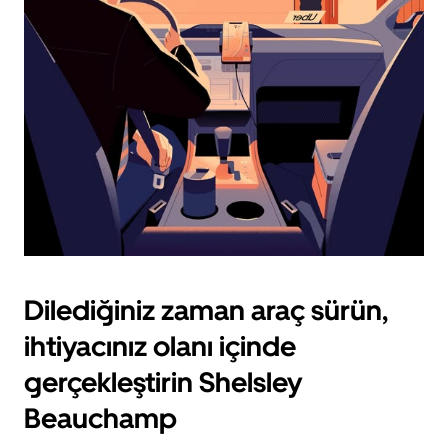
için
escape
tuşuna
basın.
Dilediğiniz zaman araç sürün,
ihtiyacınız olanı içinde
gerçekleştirin Shelsley
Beauchamp