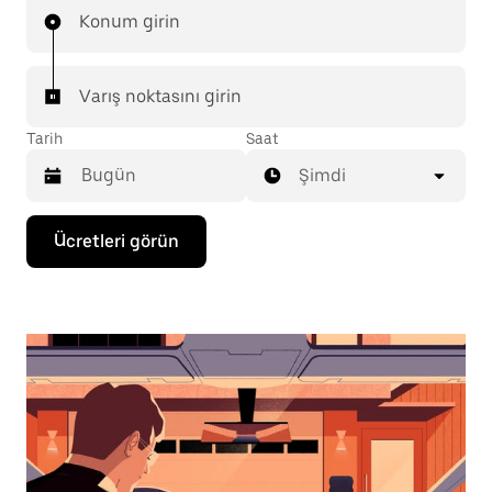
Konum girin
Varış noktasını girin
Tarih
Saat
Şimdi
Takvimle
Ücretleri görün
etkileşime
geçmek
ve
bir
tarih
seçmek
için
aşağı
ok
tuşuna
basın.
Takvimi
kapatmak