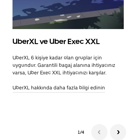
UberXL ve Uber Exec XXL
Gru
UberXL 6 kişiye kadar olan gruplar için
Arkad
uygundur. Garantili bagaj alanına ihtiyacınız
yolc
varsa, Uber Exec XXL ihtiyacınızı karşılar.
alım 
UberXL hakkında daha fazla bilgi edinin
Grup
edin
1/4